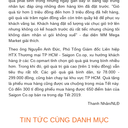
quà phát sinh trong những ngày gần đây vì đang tập trung
nhân lực đáp ứng những đơn hàng lớn đã đặt trước. "Giỏ
quà từ hơn 1 triệu đồng đến hơn 3 triệu đồng đã hết hàng,
giỏ quà vài trăm ngàn đồng vẫn còn trên quầy kệ để phục vụ
khách vãng lai. Khách hàng đặt số lượng vài chục giỏ trở lên
nhưng không có kế hoạch trước dù rất tiếc nhưng chúng tôi
không dám nhận vì gói không xuể" - đại diện MM Mega
Market giải thích.
Theo ông Nguyễn Anh Đức, Phó Tổng Giám đốc Liên hiệp
HTX Thương mại TP HCM - Saigon Co.op, xu hướng khách
hàng ở các Co.opmart tỉnh chọn giỏ quà giá trung bình nhiều
hơn. Trong khi đó, giỏ quà trị giá cao (trên 1 triệu đồng) vẫn
tiêu thụ rất tốt. Các giỏ quà giá bình dân, từ 78.000 -
299.000 đồng, cũng bán chạy tại khu vực TP HCM. Quà tặng
là phiếu mua hàng cũng được ưa chuộng trong mùa Tết này.
Có đến 300 tỉ đồng phiếu mua hàng được 650 điểm bán của
Saigon Co.op bán ra trong dịp Tết 2019.
Thanh Nhân/NLĐ
TIN TỨC CÙNG DANH MỤC