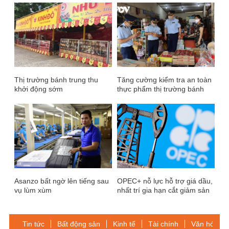
Thị trường bánh trung thu
Tăng cường kiểm tra an toàn
khởi động sớm
thực phẩm thị trường bánh
Trung thu
Asanzo bất ngờ lên tiếng sau
OPEC+ nỗ lực hỗ trợ giá dầu,
vụ lùm xùm
nhất trí gia hạn cắt giảm sản
lượng tới cuối năm 2025
Tin tức
Bất động sản
Kinh tế
Tài chính
Văn hóa-Gi