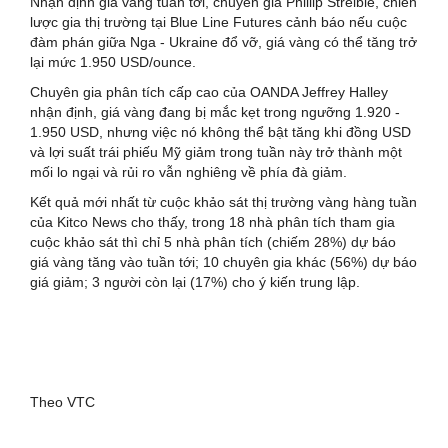
Nhận định giá vàng tuần tới, chuyên gia Phillip Streible, chiến
lược gia thị trường tại Blue Line Futures cảnh báo nếu cuộc
đàm phán giữa Nga - Ukraine đổ vỡ, giá vàng có thể tăng trở
lại mức 1.950 USD/ounce.
Chuyên gia phân tích cấp cao của OANDA Jeffrey Halley
nhận định, giá vàng đang bị mắc kẹt trong ngưỡng 1.920 -
1.950 USD, nhưng việc nó không thể bật tăng khi đồng USD
và lợi suất trái phiếu Mỹ giảm trong tuần này trở thành một
mối lo ngại và rủi ro vẫn nghiêng về phía đà giảm.
Kết quả mới nhất từ cuộc khảo sát thị trường vàng hàng tuần
của Kitco News cho thấy, trong 18 nhà phân tích tham gia
cuộc khảo sát thì chỉ 5 nhà phân tích (chiếm 28%) dự báo
giá vàng tăng vào tuần tới; 10 chuyên gia khác (56%) dự báo
giá giảm; 3 người còn lại (17%) cho ý kiến trung lập.
Theo VTC