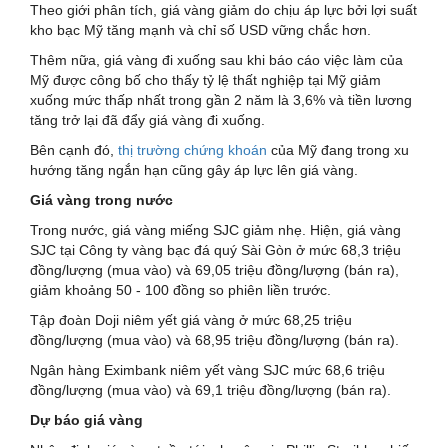
Theo giới phân tích, giá vàng giảm do chịu áp lực bởi lợi suất
kho bạc Mỹ tăng mạnh và chỉ số USD vững chắc hơn.
Thêm nữa, giá vàng đi xuống sau khi báo cáo việc làm của
Mỹ được công bố cho thấy tỷ lệ thất nghiệp tại Mỹ giảm
xuống mức thấp nhất trong gần 2 năm là 3,6% và tiền lương
tăng trở lại đã đẩy giá vàng đi xuống.
Bên cạnh đó,
thị trường chứng khoán
của Mỹ đang trong xu
hướng tăng ngắn hạn cũng gây áp lực lên giá vàng.
Giá vàng trong nước
Trong nước, giá vàng miếng SJC giảm nhẹ. Hiện, giá vàng
SJC tại Công ty vàng bạc đá quý Sài Gòn ở mức 68,3 triệu
đồng/lượng (mua vào) và 69,05 triệu đồng/lượng (bán ra),
giảm khoảng 50 - 100 đồng so phiên liền trước.
Tập đoàn Doji niêm yết giá vàng ở mức 68,25 triệu
đồng/lượng (mua vào) và 68,95 triệu đồng/lượng (bán ra).
Ngân hàng Eximbank niêm yết vàng SJC mức 68,6 triệu
đồng/lượng (mua vào) và 69,1 triệu đồng/lượng (bán ra).
Dự báo giá vàng