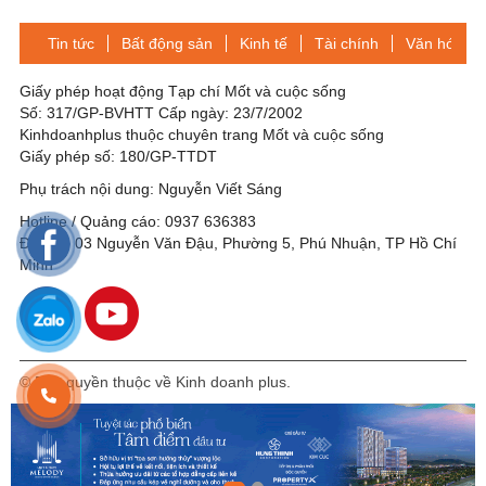
Tin tức
Bất động sản
Kinh tế
Tài chính
Văn hóa-Gi
Giấy phép hoạt động Tạp chí Mốt và cuộc sống
Số: 317/GP-BVHTT Cấp ngày: 23/7/2002
Kinhdoanhplus thuộc chuyên trang Mốt và cuộc sống
Giấy phép số: 180/GP-TTDT
Phụ trách nội dung: Nguyễn Viết Sáng
Hotline / Quảng cáo: 0937 636383
Địa chỉ: 03 Nguyễn Văn Đậu, Phường 5, Phú Nhuận, TP Hồ Chí
Minh
© Bản quyền thuộc về Kinh doanh plus.