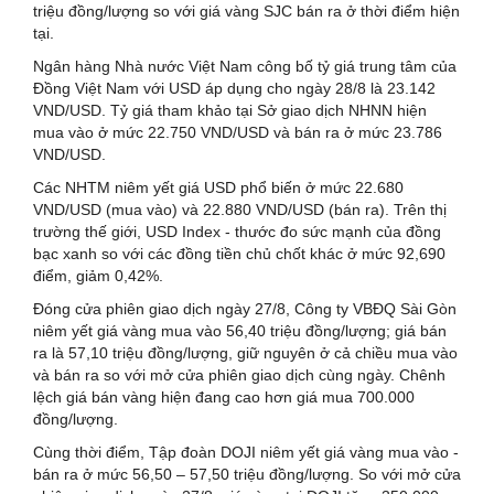
triệu đồng/lượng so với giá vàng SJC bán ra ở thời điểm hiện
tại.
Ngân hàng Nhà nước Việt Nam công bố tỷ giá trung tâm của
Đồng Việt Nam với USD áp dụng cho ngày 28/8 là 23.142
VND/USD. Tỷ giá tham khảo tại Sở giao dịch NHNN hiện
mua vào ở mức 22.750 VND/USD và bán ra ở mức 23.786
VND/USD.
Các NHTM niêm yết giá USD phổ biến ở mức 22.680
VND/USD (mua vào) và 22.880 VND/USD (bán ra). Trên thị
trường thế giới, USD Index - thước đo sức mạnh của đồng
bạc xanh so với các đồng tiền chủ chốt khác ở mức 92,690
điểm, giảm 0,42%.
Đóng cửa phiên giao dịch ngày 27/8, Công ty VBĐQ Sài Gòn
niêm yết giá vàng mua vào 56,40 triệu đồng/lượng; giá bán
ra là 57,10 triệu đồng/lượng, giữ nguyên ở cả chiều mua vào
và bán ra so với mở cửa phiên giao dịch cùng ngày. Chênh
lệch giá bán vàng hiện đang cao hơn giá mua 700.000
đồng/lượng.
Cùng thời điểm, Tập đoàn DOJI niêm yết giá vàng mua vào -
bán ra ở mức 56,50 – 57,50 triệu đồng/lượng. So với mở cửa