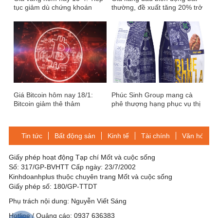
tục giảm dù chứng khoán
thường, đề xuất tăng 20% trở
quốc tế mất điểm dữ dội
lên trong 1 tháng sẽ dùng
Quỹ Bình ổn giá
Giá Bitcoin hôm nay 18/1:
Phúc Sinh Group mang cà
Bitcoin giảm thê thảm
phê thượng hạng phục vụ thị
trường nội địa
Tin tức
Bất động sản
Kinh tế
Tài chính
Văn hóa-Gi
Giấy phép hoạt động Tạp chí Mốt và cuộc sống
Số: 317/GP-BVHTT Cấp ngày: 23/7/2002
Kinhdoanhplus thuộc chuyên trang Mốt và cuộc sống
Giấy phép số: 180/GP-TTDT
Phụ trách nội dung: Nguyễn Viết Sáng
Hotline / Quảng cáo: 0937 636383