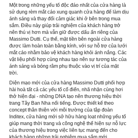
Một trong những yếu tố độc đáo nhất của cửa hàng là
sử dụng rèm mắt cáo xung quanh cửa hàng để làm dịu
ánh sáng và thay đổi cảm giác khi ở bên trong mua
sắm. Điều này giúp trải nghiệm của khách hàng trở
nên thú vị hơn mà vẫn giữ được dấu ấn riêng của
Massimo Dutti. Cụ thể, mặt tiền bên ngoài cửa hàng
được làm hoàn toàn bằng kính, với sự hỗ trợ của lưới
mắt cáo nhằm bảo vệ khách hàng khỏi ánh nắng. Các
vật liệu phối hợp cùng nhau tạo nên sự tương tác của
ánh sáng và bóng râm phụ thuộc vào vị trí của mặt
trời.
Diện mạo mới của cửa hàng Massimo Dutti phối hợp
hài hoà tất cả các yếu tố cổ điển, nhã nhặn cùng hơi
thở hiện đại - những DNA tạo nên thương hiệu thời
trang Tây Ban Nha nổi tiếng. Được thiết kế theo
concept thân thiện với môi trường của tập đoàn
Inditex, cửa hàng mới sở hữu hàng loạt những yếu tố
giúp mang thời trang và công nghệ thể hiện sự nỗ lực
của thương hiệu trong việc liên tục mang đến cho
khách hàng những trải nghiệm mua sắm mới.