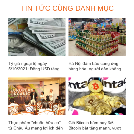
TIN TỨC CÙNG DANH MỤC
Tỷ giá ngoại tệ ngày
Hà Nội đảm bảo cung ứng
5/10/2021: Đồng USD tăng
hàng hóa, người dân không
trở lại
cần mua tích trữ
Thực phẩm "chuẩn hữu cơ"
Giá Bitcoin hôm nay 3/6:
từ Châu Âu mang lợi ích đến
Bitcoin bật tăng mạnh, vượt
người tiêu dùng Việt Nam
mức 30.000 USD