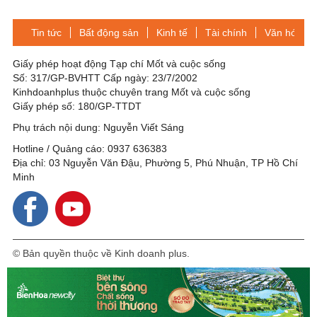
Tin tức
Bất động sản
Kinh tế
Tài chính
Văn hóa-Gi
Giấy phép hoạt động Tạp chí Mốt và cuộc sống
Số: 317/GP-BVHTT Cấp ngày: 23/7/2002
Kinhdoanhplus thuộc chuyên trang Mốt và cuộc sống
Giấy phép số: 180/GP-TTDT
Phụ trách nội dung: Nguyễn Viết Sáng
Hotline / Quảng cáo: 0937 636383
Địa chỉ: 03 Nguyễn Văn Đậu, Phường 5, Phú Nhuận, TP Hồ Chí
Minh
© Bản quyền thuộc về Kinh doanh plus.