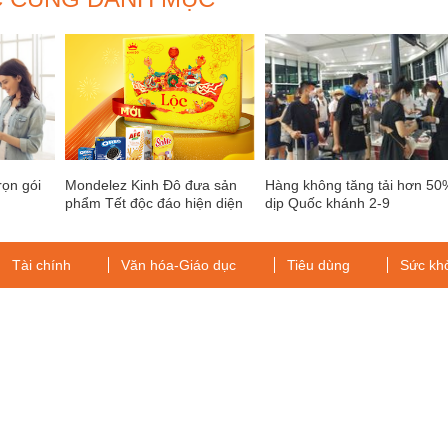
rọn gói
Mondelez Kinh Đô đưa sản
Hàng không tăng tải hơn 50
phẩm Tết độc đáo hiện diện
dịp Quốc khánh 2-9
rộng khắp cả nước
Tài chính
Văn hóa-Giáo dục
Tiêu dùng
Sức kh
g