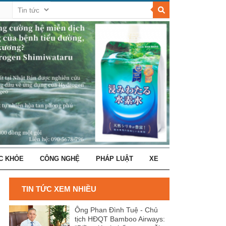
C KHỎE
CÔNG NGHỆ
PHÁP LUẬT
XE
TIN TỨC XEM NHIỀU
Ông Phan Đình Tuệ - Chủ
tịch HĐQT Bamboo Airways: