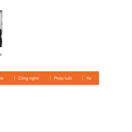
%
ỏe
Công nghệ
Pháp luật
Xe