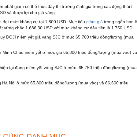
 phát giảm có thể thúc đẩy thị trường định giá trong các động thái ít
SD và được lợi cho giá vàng.
o đạt mức kháng cự tại 1.800 USD. Mục tiêu
giảm giá
trong ngắn hạn l
uật vững chắc 1.686,30 USD với mức kháng cự đầu tiên là 1.750 USD.
quý DOJI niêm yết giá vàng SJC ở mức 65,700 triệu đồng/lượng (mua
n Minh Châu niêm yết ở mức giá 65,800 triệu đồng/lượng (mua vào) và
hiện tại đang niêm yết vàng SJC ở mức: 65,750 triệu đồng/lượng (mua
g Hà Nội ở mức 65,800 triệu đồng/lượng (mua vào) và 66,600 triệu
C CÙNG DANH MỤC