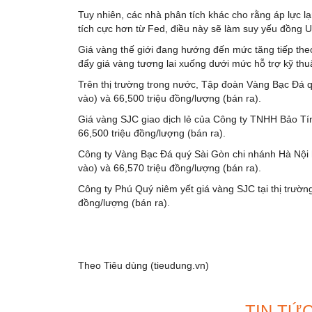
Tuy nhiên, các nhà phân tích khác cho rằng áp lực lạm
tích cực hơn từ Fed, điều này sẽ làm suy yếu đồng U
Giá vàng thế giới đang hướng đến mức tăng tiếp the
đẩy giá vàng tương lai xuống dưới mức hỗ trợ kỹ th
Trên thị trường trong nước, Tập đoàn Vàng Bạc Đá 
vào) và 66,500 triệu đồng/lượng (bán ra).
Giá vàng SJC giao dịch lẻ của Công ty TNHH Bảo Tí
66,500 triệu đồng/lượng (bán ra).
Công ty Vàng Bạc Đá quý Sài Gòn chi nhánh Hà Nội 
vào) và 66,570 triệu đồng/lượng (bán ra).
Công ty Phú Quý niêm yết giá vàng SJC tại thị trườn
đồng/lượng (bán ra).
Theo Tiêu dùng (tieudung.vn)
TIN TỨ