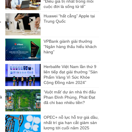
“Điều giá trị nhất trong mỗi
cuộc đời là sống tử tế”
Huawei “hất cẳng” Apple tại
Trung Quốc
-
VPBank giành giải thưởng
“Ngân hàng thấu hiểu khách
hàng”
Herbalife Việt Nam lần thứ 9
liên tiếp đạt giải thưởng “Sản
Phẩm Vàng Vì Sức Khỏe
Cộng Đồng năm 2024”
‘Vuột mất’ dự án nhà thi đấu
là
Phan Đình Phùng, Phát Đạt
đã chi bao nhiêu tiền?
OPEC+ nỗ lực hỗ trợ giá dầu,
nhất trí gia hạn cắt giảm sản
lượng tới cuối năm 2025