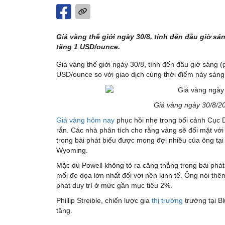
Giá vàng thế giới ngày 30/8, tính đến đầu giờ s
tăng 1 USD/ounce.
Giá vàng thế giới ngày 30/8, tính đến đầu giờ sáng
USD/ounce so với giao dịch cùng thời điểm này sáng
Giá vàng ngày 30/8/2
Giá vàng hôm nay
phục hồi nhẹ trong bối cảnh Cục D
rắn. Các nhà phân tích cho rằng vàng sẽ đối mặt vớ
trong bài phát biểu được mong đợi nhiều của ông tạ
Wyoming.
Mặc dù Powell không tỏ ra căng thẳng trong bài phát 
mối đe dọa lớn nhất đối với nền kinh tế. Ông nói thê
phát duy trì ở mức gần mục tiêu 2%.
Phillip Streible, chiến lược gia
thị trường
trưởng tại Bl
tăng.