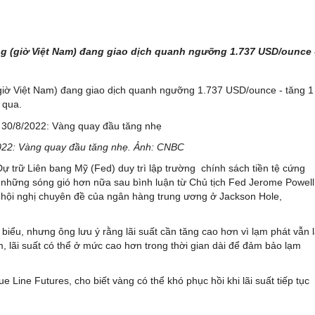
áng (giờ Việt Nam) đang giao dịch quanh ngưỡng 1.737 USD/ounce 
 (giờ Việt Nam) đang giao dịch quanh ngưỡng 1.737 USD/ounce - tăng 1
 qua.
022: Vàng quay đầu tăng nhẹ. Ảnh: CNBC
ự trữ Liên bang Mỹ (Fed) duy trì lập trường chính sách tiền tệ cứng
i những sóng gió hơn nữa sau bình luận từ Chủ tịch Fed Jerome Powell
i hội nghị chuyên đề của ngân hàng trung ương ở Jackson Hole,
biểu, nhưng ông lưu ý rằng lãi suất cần tăng cao hơn vì lạm phát vẫn 
m, lãi suất có thể ở mức cao hơn trong thời gian dài để đảm bảo lạm
ue Line Futures, cho biết vàng có thể khó phục hồi khi lãi suất tiếp tục