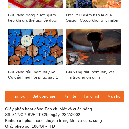
Giá vàng trong nước giảm
Hơn 750 điểm bán lẻ của
tiếp khi giá thế giới về dưới
Saigon Co.op không túi nilon
mốc 1.700 USD/oz
Giá xăng dầu hôm nay 6/5:
Giá xăng dầu hôm nay 2/3:
Có dấu hiệu hồi phục sau 1
Thị trường ổn định
tuần giảm liên tiếp
Tin tức
Bất động sản
Kinh tế
Tài chính
Văn hóa-Gi
Giấy phép hoạt động Tạp chí Mốt và cuộc sống
Số: 317/GP-BVHTT Cấp ngày: 23/7/2002
Kinhdoanhplus thuộc chuyên trang Mốt và cuộc sống
Giấy phép số: 180/GP-TTDT