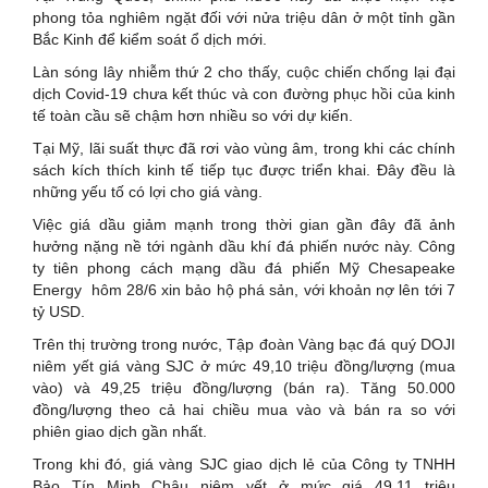
phong tỏa nghiêm ngặt đối với nửa triệu dân ở một tỉnh gần
Bắc Kinh để kiểm soát ổ dịch mới.
Làn sóng lây nhiễm thứ 2 cho thấy, cuộc chiến chống lại đại
dịch Covid-19 chưa kết thúc và con đường phục hồi của kinh
tế toàn cầu sẽ chậm hơn nhiều so với dự kiến.
Tại Mỹ, lãi suất thực đã rơi vào vùng âm, trong khi các chính
sách kích thích kinh tế tiếp tục được triển khai. Đây đều là
những yếu tố có lợi cho giá vàng.
Việc giá dầu giảm mạnh trong thời gian gần đây đã ảnh
hưởng nặng nề tới ngành dầu khí đá phiến nước này. Công
ty tiên phong cách mạng dầu đá phiến Mỹ Chesapeake
Energy hôm 28/6 xin bảo hộ phá sản, với khoản nợ lên tới 7
tỷ USD.
Trên thị trường trong nước, Tập đoàn Vàng bạc đá quý DOJI
niêm yết giá vàng SJC ở mức 49,10 triệu đồng/lượng (mua
vào) và 49,25 triệu đồng/lượng (bán ra). Tăng 50.000
đồng/lượng theo cả hai chiều mua vào và bán ra so với
phiên giao dịch gần nhất.
Trong khi đó, giá vàng SJC giao dịch lẻ của Công ty TNHH
Bảo Tín Minh Châu niêm yết ở mức giá 49,11 triệu