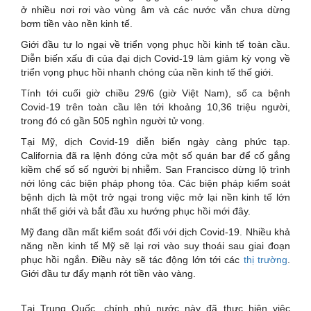
ở nhiều nơi rơi vào vùng âm và các nước vẫn chưa dừng
bơm tiền vào nền kinh tế.
Giới đầu tư lo ngại về triển vọng phục hồi kinh tế toàn cầu.
Diễn biến xấu đi của đại dịch Covid-19 làm giảm kỳ vọng về
triển vọng phục hồi nhanh chóng của nền kinh tế thế giới.
Tính tới cuối giờ chiều 29/6 (giờ Việt Nam), số ca bệnh
Covid-19 trên toàn cầu lên tới khoảng 10,36 triệu người,
trong đó có gần 505 nghìn người tử vong.
Tại Mỹ, dịch Covid-19 diễn biến ngày càng phức tạp.
California đã ra lệnh đóng cửa một số quán bar để cố gắng
kiềm chế số số người bị nhiễm. San Francisco dừng lộ trình
nới lỏng các biện pháp phong tỏa. Các biện pháp kiểm soát
bệnh dịch là một trở ngại trong việc mở lại nền kinh tế lớn
nhất thế giới và bắt đầu xu hướng phục hồi mới đây.
Mỹ đang dần mất kiểm soát đối với dịch Covid-19. Nhiều khả
năng nền kinh tế Mỹ sẽ lại rơi vào suy thoái sau giai đoạn
phục hồi ngắn. Điều này sẽ tác động lớn tới các
thị trường
.
Giới đầu tư đẩy mạnh rót tiền vào vàng.
Tại Trung Quốc, chính phủ nước này đã thực hiện việc