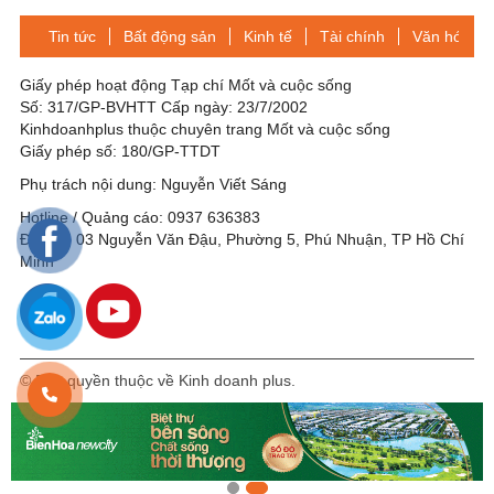
Tin tức
Bất động sản
Kinh tế
Tài chính
Văn hóa-Gi
Giấy phép hoạt động Tạp chí Mốt và cuộc sống
Số: 317/GP-BVHTT Cấp ngày: 23/7/2002
Kinhdoanhplus thuộc chuyên trang Mốt và cuộc sống
Giấy phép số: 180/GP-TTDT
Phụ trách nội dung: Nguyễn Viết Sáng
Hotline / Quảng cáo: 0937 636383
Địa chỉ: 03 Nguyễn Văn Đậu, Phường 5, Phú Nhuận, TP Hồ Chí
Minh
© Bản quyền thuộc về Kinh doanh plus.