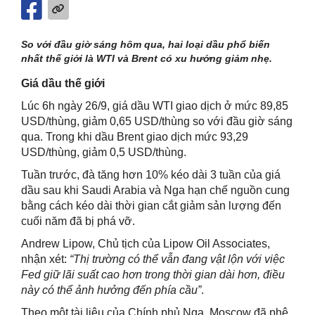
So với đầu giờ sáng hôm qua, hai loại dầu phổ biến
nhất thế giới là WTI và Brent có xu hướng giảm nhẹ.
Giá dầu thế giới
Lúc 6h ngày 26/9, giá dầu WTI giao dịch ở mức 89,85
USD/thùng, giảm 0,65 USD/thùng so với đầu giờ sáng
qua. Trong khi dầu Brent giao dịch mức 93,29
USD/thùng, giảm 0,5 USD/thùng.
Tuần trước, đà tăng hơn 10% kéo dài 3 tuần của giá
dầu sau khi Saudi Arabia và Nga hạn chế nguồn cung
bằng cách kéo dài thời gian cắt giảm sản lượng đến
cuối năm đã bị phá vỡ.
Andrew Lipow, Chủ tịch của Lipow Oil Associates,
nhận xét:
“Thị trường có thể vẫn đang vật lộn với việc
Fed giữ lãi suất cao hơn trong thời gian dài hơn, điều
này có thể ảnh hưởng đến phía cầu”
.
Theo một tài liệu của Chính phủ Nga, Moscow đã phê