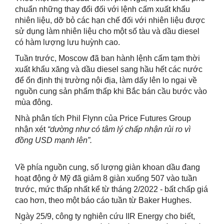
chuẩn những thay đổi đối với lệnh cấm xuất khẩu
nhiên liệu, dỡ bỏ các hạn chế đối với nhiên liệu được
sử dụng làm nhiên liệu cho một số tàu và dầu diesel
có hàm lượng lưu huỳnh cao.
Tuần trước, Moscow đã ban hành lệnh cấm tạm thời
xuất khẩu xăng và dầu diesel sang hầu hết các nước
để ổn định thị trường nội địa, làm dấy lên lo ngại về
nguồn cung sản phẩm thấp khi Bắc bán cầu bước vào
mùa đông.
Nhà phân tích Phil Flynn của Price Futures Group
nhận xét
“dường như có tâm lý chấp nhận rủi ro vì
đồng USD mạnh lên”.
Về phía nguồn cung, số lượng giàn khoan dầu đang
hoạt động ở Mỹ đã giảm 8 giàn xuống 507 vào tuần
trước, mức thấp nhất kể từ tháng 2/2022 - bất chấp giá
cao hơn, theo một báo cáo tuần từ Baker Hughes.
Ngày 25/9, công ty nghiên cứu IIR Energy cho biết,