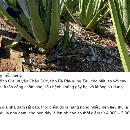
ng mỗi tháng
nh Giã, huyện Châu Đức, tỉnh Bà Rịa-Vũng Tàu cho biết, so với cây
ơn, ít tốn công chăm sóc, sâu bệnh không gây hại và không sử dụng
giá nha đam rất cao, thời điểm đó là nắng nóng nhiều nên tiêu thụ lá
ệu lá nha đam, cho nên đẩy lá lên rất cao có thời điểm từ 4.000 – 5.00