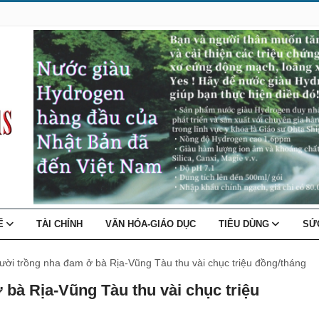
TẾ
TÀI CHÍNH
VĂN HÓA-GIÁO DỤC
TIÊU DÙNG
SỨ
gười trồng nha đam ở bà Rịa-Vũng Tàu thu vài chục triệu đồng/tháng
 bà Rịa-Vũng Tàu thu vài chục triệu