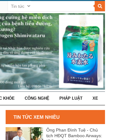
C KHỎE
CÔNG NGHỆ
PHÁP LUẬT
XE
TIN TỨC XEM NHIỀU
Ông Phan Đình Tuệ - Chủ
tịch HĐQT Bamboo Airways: