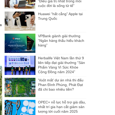
“Điều giá trị nhất trong mỗi
cuộc đời là sống tử tế”
Huawei “hất cẳng” Apple tại
Trung Quốc
m
VPBank giành giải thưởng
“Ngân hàng thấu hiểu khách
hàng”
Herbalife Việt Nam lần thứ 9
liên tiếp đạt giải thưởng “Sản
Phẩm Vàng Vì Sức Khỏe
Cộng Đồng năm 2024”
‘Vuột mất’ dự án nhà thi đấu
Phan Đình Phùng, Phát Đạt
đã chi bao nhiêu tiền?
OPEC+ nỗ lực hỗ trợ giá dầu,
nhất trí gia hạn cắt giảm sản
lượng tới cuối năm 2025