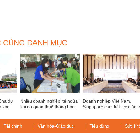
C CÙNG DANH MỤC
3ha dự
Nhiều doanh nghiệp 'té ngửa'
Doanh nghiệp Việt Nam,
n xác
khi cơ quan thuế thông báo:
Singapore cam kết hợp tác tr
 hành vi
cưỡng chế thuế
giá gần 11 tỷ USD
ty Âu Lạc
Tài chính
Văn hóa-Giáo dục
Tiêu dùng
Sức kh