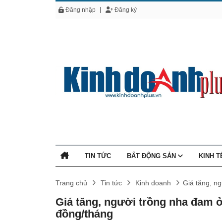
Đăng nhập
Đăng ký
TIN TỨC
BẤT ĐỘNG SẢN
KINH 
Trang chủ
Tin tức
Kinh doanh
Giá tăng, n
Giá tăng, người trồng nha đam ở
đồng/tháng