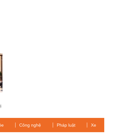
ị
ỏe
Công nghệ
Pháp luật
Xe