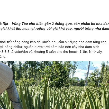
à Rịa – Vũng Tàu cho biết, gần 2 tháng qua, sản phẩm bẹ nha đa
giải khát thu mua tại ruộng với giá khá cao, người trồng nha đam
hời tiết nắng nóng kéo dài khiến nhu cầu sử dụng nha đam tăng cao,
ận lợi, nắng nhiều, nguồn nước tưới đảm bảo nên cây nha đam sinh
từ 3-3,5 tấn/sào/đợt và khoảng 5 tuần cho thu hoạch 1 lần. Nhờ vậy,
háng.