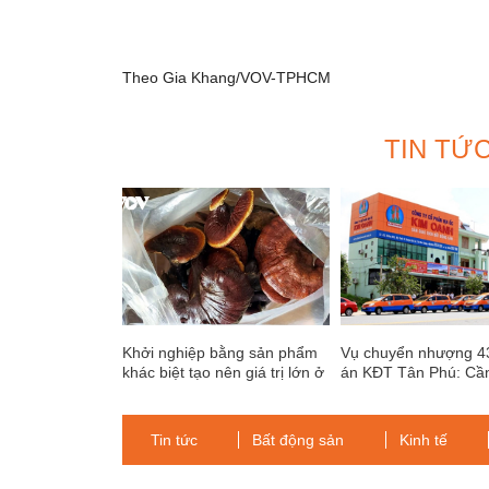
Theo Gia Khang/VOV-TPHCM
TIN TỨ
Khởi nghiệp bằng sản phẩm
Vụ chuyển nhượng 4
khác biệt tạo nên giá trị lớn ở
án KĐT Tân Phú: Cầ
miền núi Quảng Nam
định rõ có hay không
trốn thuế giữa Công 
và Kim Oanh Group
Tin tức
Bất động sản
Kinh tế