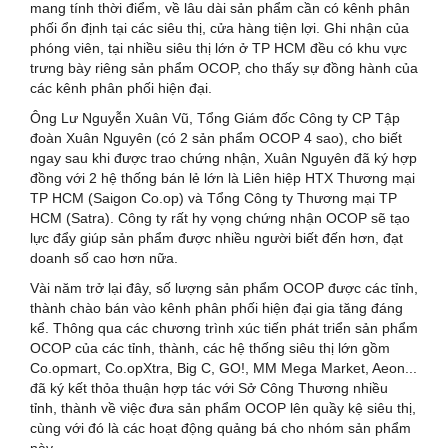
mang tính thời điểm, về lâu dài sản phẩm cần có kênh phân
phối ổn định tại các siêu thị, cửa hàng tiện lợi. Ghi nhận của
phóng viên, tại nhiều siêu thị lớn ở TP HCM đều có khu vực
trưng bày riêng sản phẩm OCOP, cho thấy sự đồng hành của
các kênh phân phối hiện đại.
Ông Lư Nguyễn Xuân Vũ, Tổng Giám đốc Công ty CP Tập
đoàn Xuân Nguyên (có 2 sản phẩm OCOP 4 sao), cho biết
ngay sau khi được trao chứng nhận, Xuân Nguyên đã ký hợp
đồng với 2 hệ thống bán lẻ lớn là Liên hiệp HTX Thương mại
TP HCM (Saigon Co.op) và Tổng Công ty Thương mại TP
HCM (Satra). Công ty rất hy vọng chứng nhận OCOP sẽ tạo
lực đẩy giúp sản phẩm được nhiều người biết đến hơn, đạt
doanh số cao hơn nữa.
Vài năm trở lại đây, số lượng sản phẩm OCOP được các tỉnh,
thành chào bán vào kênh phân phối hiện đại gia tăng đáng
kể. Thông qua các chương trình xúc tiến phát triển sản phẩm
OCOP của các tỉnh, thành, các hệ thống siêu thị lớn gồm
Co.opmart, Co.opXtra, Big C, GO!, MM Mega Market, Aeon...
đã ký kết thỏa thuận hợp tác với Sở Công Thương nhiều
tỉnh, thành về việc đưa sản phẩm OCOP lên quầy kệ siêu thị,
cùng với đó là các hoạt động quảng bá cho nhóm sản phẩm