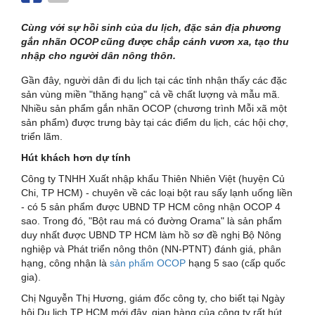
Cùng với sự hồi sinh của du lịch, đặc sản địa phương
gắn nhãn OCOP cũng được chắp cánh vươn xa, tạo thu
nhập cho người dân nông thôn.
Gần đây, người dân đi du lịch tại các tỉnh nhận thấy các đặc
sản vùng miền "thăng hạng" cả về chất lượng và mẫu mã.
Nhiều sản phẩm gắn nhãn OCOP (chương trình Mỗi xã một
sản phẩm) được trưng bày tại các điểm du lịch, các hội chợ,
triển lãm.
Hút khách hơn dự tính
Công ty TNHH Xuất nhập khẩu Thiên Nhiên Việt (huyện Củ
Chi, TP HCM) - chuyên về các loại bột rau sấy lạnh uống liền
- có 5 sản phẩm được UBND TP HCM công nhận OCOP 4
sao. Trong đó, "Bột rau má có đường Orama" là sản phẩm
duy nhất được UBND TP HCM làm hồ sơ đề nghị Bộ Nông
nghiệp và Phát triển nông thôn (NN-PTNT) đánh giá, phân
hạng, công nhận là
sản phẩm OCOP
hạng 5 sao (cấp quốc
gia).
Chị Nguyễn Thị Hương, giám đốc công ty, cho biết tại Ngày
hội Du lịch TP HCM mới đây, gian hàng của công ty rất hút