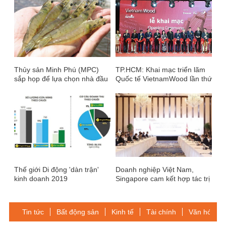
Thủy sản Minh Phú (MPC)
TP.HCM: Khai mạc triển lãm
sắp họp để lựa chọn nhà đầu
Quốc tế VietnamWood lần thứ
tư mua cổ phần riêng lẻ
13 - 2019
Thế giới Di động 'dàn trận'
Doanh nghiệp Việt Nam,
kinh doanh 2019
Singapore cam kết hợp tác trị
giá gần 11 tỷ USD
Tin tức
Bất động sản
Kinh tế
Tài chính
Văn hóa-Gi