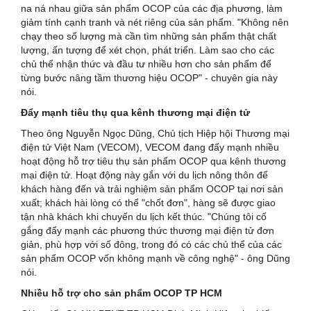
na ná nhau giữa sản phẩm OCOP của các địa phương, làm
giảm tính cạnh tranh và nét riêng của sản phẩm. "Không nên
chạy theo số lượng mà cần tìm những sản phẩm thật chất
lượng, ấn tượng để xét chọn, phát triển. Làm sao cho các
chủ thể nhận thức và đầu tư nhiều hơn cho sản phẩm để
từng bước nâng tầm thương hiệu OCOP" - chuyên gia này
nói.
Đẩy mạnh tiêu thụ qua kênh thương mại điện tử
Theo ông Nguyễn Ngọc Dũng, Chủ tịch Hiệp hội Thương mại
điện tử Việt Nam (VECOM), VECOM đang đẩy mạnh nhiều
hoạt động hỗ trợ tiêu thụ sản phẩm OCOP qua kênh thương
mại điện tử. Hoạt động này gắn với du lịch nông thôn để
khách hàng đến và trải nghiệm sản phẩm OCOP tại nơi sản
xuất; khách hài lòng có thể "chốt đơn", hàng sẽ được giao
tận nhà khách khi chuyến du lịch kết thúc. "Chúng tôi cố
gắng đẩy mạnh các phương thức thương mại điện tử đơn
giản, phù hợp với số đông, trong đó có các chủ thể của các
sản phẩm OCOP vốn không mạnh về công nghệ" - ông Dũng
nói.
Nhiều hỗ trợ cho sản phẩm OCOP TP HCM