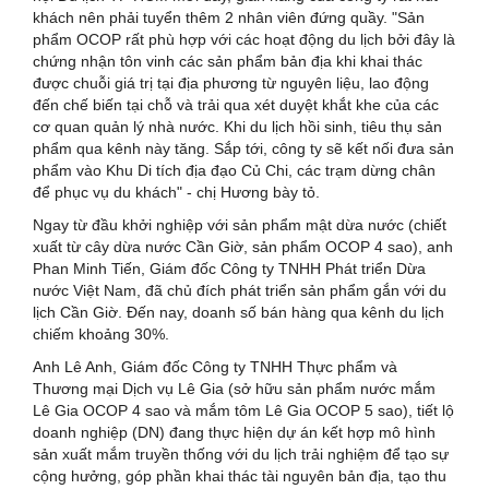
khách nên phải tuyển thêm 2 nhân viên đứng quầy. "Sản
phẩm OCOP rất phù hợp với các hoạt động du lịch bởi đây là
chứng nhận tôn vinh các sản phẩm bản địa khi khai thác
được chuỗi giá trị tại địa phương từ nguyên liệu, lao động
đến chế biến tại chỗ và trải qua xét duyệt khắt khe của các
cơ quan quản lý nhà nước. Khi du lịch hồi sinh, tiêu thụ sản
phẩm qua kênh này tăng. Sắp tới, công ty sẽ kết nối đưa sản
phẩm vào Khu Di tích địa đạo Củ Chi, các trạm dừng chân
để phục vụ du khách" - chị Hương bày tỏ.
Ngay từ đầu khởi nghiệp với sản phẩm mật dừa nước (chiết
xuất từ cây dừa nước Cần Giờ, sản phẩm OCOP 4 sao), anh
Phan Minh Tiến, Giám đốc Công ty TNHH Phát triển Dừa
nước Việt Nam, đã chủ đích phát triển sản phẩm gắn với du
lịch Cần Giờ. Đến nay, doanh số bán hàng qua kênh du lịch
chiếm khoảng 30%.
Anh Lê Anh, Giám đốc Công ty TNHH Thực phẩm và
Thương mại Dịch vụ Lê Gia (sở hữu sản phẩm nước mắm
Lê Gia OCOP 4 sao và mắm tôm Lê Gia OCOP 5 sao), tiết lộ
doanh nghiệp (DN) đang thực hiện dự án kết hợp mô hình
sản xuất mắm truyền thống với du lịch trải nghiệm để tạo sự
cộng hưởng, góp phần khai thác tài nguyên bản địa, tạo thu