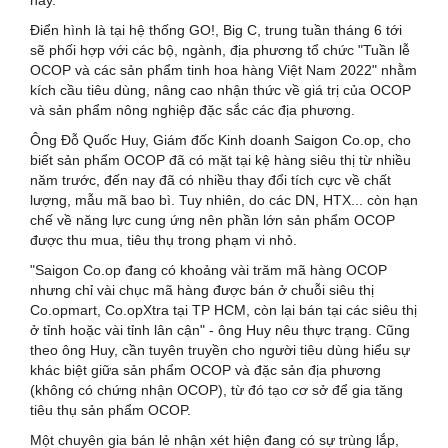
này.
Điển hình là tại hệ thống GO!, Big C, trung tuần tháng 6 tới
sẽ phối hợp với các bộ, ngành, địa phương tổ chức "Tuần lễ
OCOP và các sản phẩm tinh hoa hàng Việt Nam 2022" nhằm
kích cầu tiêu dùng, nâng cao nhận thức về giá trị của OCOP
và sản phẩm nông nghiệp đặc sắc các địa phương.
Ông Đỗ Quốc Huy, Giám đốc Kinh doanh Saigon Co.op, cho
biết sản phẩm OCOP đã có mặt tại kệ hàng siêu thị từ nhiều
năm trước, đến nay đã có nhiều thay đổi tích cực về chất
lượng, mẫu mã bao bì. Tuy nhiên, do các DN, HTX... còn hạn
chế về năng lực cung ứng nên phần lớn sản phẩm OCOP
được thu mua, tiêu thụ trong phạm vi nhỏ.
"Saigon Co.op đang có khoảng vài trăm mã hàng OCOP
nhưng chỉ vài chục mã hàng được bán ở chuỗi siêu thị
Co.opmart, Co.opXtra tại TP HCM, còn lại bán tại các siêu thị
ở tỉnh hoặc vài tỉnh lân cận" - ông Huy nêu thực trạng. Cũng
theo ông Huy, cần tuyên truyền cho người tiêu dùng hiểu sự
khác biệt giữa sản phẩm OCOP và đặc sản địa phương
(không có chứng nhận OCOP), từ đó tạo cơ sở để gia tăng
tiêu thụ sản phẩm OCOP.
Một chuyên gia bán lẻ nhận xét hiện đang có sự trùng lắp,