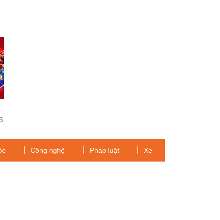
ố
ỏe
Công nghệ
Pháp luật
Xe