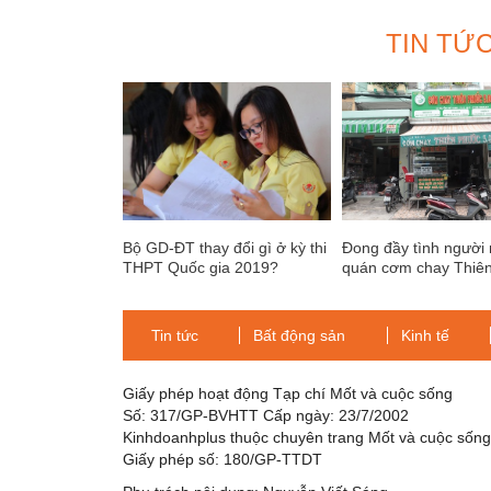
TIN TỨ
Bộ GD-ĐT thay đổi gì ở kỳ thi
Đong đầy tình người
THPT Quốc gia 2019?
quán cơm chay Thiê
Tin tức
Bất động sản
Kinh tế
Giấy phép hoạt động Tạp chí Mốt và cuộc sống
Số: 317/GP-BVHTT Cấp ngày: 23/7/2002
Kinhdoanhplus thuộc chuyên trang Mốt và cuộc sốn
Giấy phép số: 180/GP-TTDT