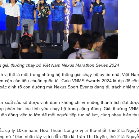
ng giải thưởng chạy bộ Việt Nam Nexus Marathon Series 2024
ị thế là một trong những hệ thống giải chạy bộ uy tín nhất Việt Na
ệm cận các tiêu chuẩn quốc tế. Gala VNMS Awards 2024 là dịp để cộ
i xác định rõ con đường mà Nexus Sport Events đang đi, trách nhiệm 
 xuất sắc sẽ được vinh danh không chỉ vì những thành tích đạt đượ
góp phần lan tỏa tình yêu chạy bộ trong cộng đồng. Giải thưởng VN
uồn động viên to lớn để mỗi người tiếp tục nỗ lực, cùng nhau hiện th
c cự ly 10km nam, Hứa Thuận Long ở vị trí thứ nhất, thứ 2 là Nguy
g nữ 10km nhận lấy vị trí dẫn đầu là Trần Thị Duyên, thứ 2 là Nguy