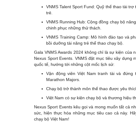
VNMS Talent Sport Fund: Quỹ thể thao tài tr
trẻ.
VNMS Running Hub: Cộng đồng chạy bộ năng độ
chinh phục những thử thách.
VNMS Training Camp: Mô hình đào tạo và phát
bồi dưỡng tài năng trẻ thể thao chạy bộ.
Gala VNMS Awards 2024 không chỉ là sự kiện của n
Nexus Sport Events. VNMS đặt mục tiêu xây dựng 
quốc tế, hướng tới những cột mốc lịch sử:
Vận động viên Việt Nam tranh tài và đứng t
Marathon Majors.
Chạy bộ trở thành môn thể thao được yêu thích
Việt Nam có sự kiện chạy bộ và thương hiệu th
Nexus Sport Events kêu gọi và mong muốn tất cả nh
sức, hiện thực hóa những mục tiêu cao cả này. Hã
chạy bộ Việt Nam!