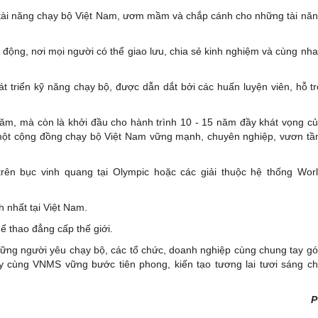
ợ tài năng chạy bộ Việt Nam, ươm mầm và chắp cánh cho những tài nă
ng, nơi mọi người có thể giao lưu, chia sẻ kinh nghiệm và cùng nh
 triển kỹ năng chạy bộ, được dẫn dắt bởi các huấn luyện viên, hỗ t
ăm, mà còn là khởi đầu cho hành trình 10 - 15 năm đầy khát vọng c
một cộng đồng chạy bộ Việt Nam vững mạnh, chuyên nghiệp, vươn t
rên bục vinh quang tại Olympic hoặc các giải thuộc hệ thống Wor
 nhất tại Việt Nam.
ể thao đẳng cấp thế giới.
ững người yêu chạy bộ, các tổ chức, doanh nghiệp cùng chung tay g
y cùng VNMS vững bước tiên phong, kiến tạo tương lai tươi sáng c
P