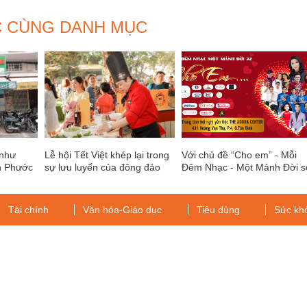
C CÙNG DANH MỤC
 như
Lễ hội Tết Việt khép lại trong
Với chủ đề “Cho em” - Mỗi
n Phước
sự lưu luyến của đông đảo
Đêm Nhạc - Một Mảnh Đời s
người dân và du khách
32 hứa hẹn mang đến nhiều
cảm xúc cho quý khán giả
đầu năm 2019
Tài chính
Văn hóa-Giáo dục
Tiêu dùng
Sức kh
g