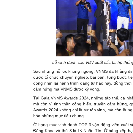
Lễ vinh danh các VĐV xuất sắc tại hệ thố
Sau những nỗ lực không ngừng, VNMS đã khẳng định v
được tổ chức chuyên nghiệp, bài bản, từng bước ti
đồng nhìn lại hành trình đáng tự hào này, đồng thờ
cảm hứng mà VNMS được kỳ vọng.
Tại Gala VNMS Awards 2024, những tập thể, cá nhân
mà còn vì tinh thần cống hiến, truyền cảm hứng, 
Awards 2024 không chỉ là sự tôn vinh, mà còn là ng
hóa những mục tiêu chung.
Ở hạng mục vinh danh TOP 3 vận động viên xuất sắ
Đăng Khoa và thứ 3 là Lý Nhân Tín. Ở bảng xếp hạn