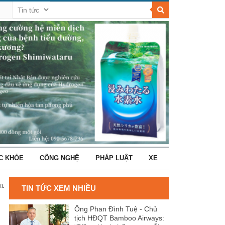
C KHỎE
CÔNG NGHỆ
PHÁP LUẬT
XE
exus Marathon Series 2024
TIN TỨC XEM NHIỀU
Ông Phan Đình Tuệ - Chủ
tịch HĐQT Bamboo Airways: