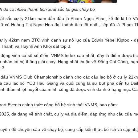
đã có nhiều thành tích xuất sắc tại giải chạy bộ
ất sắc cự ly 21km nam dẫn đầu là Phạm Ngọc Phan, kế đó là Lê V
ữ có Hoàng Thị Ngọc Hoa đạt thành tích tốt nhất, tiếp đó là Phạm T
ự ly 42km nam BTC vinh danh sự nỗ lực của Edwin Yebei Kiptoo - đ
n Thanh và Huỳnh Anh Khôi đạt top 3.
động viên có số số điểm VNMS Index cao nhất, đây là điểm được tí
cá nhân tại hệ thống giải chạy. Hạng nhất thuộc về Đặng Chí Công, hạ
 3.
i đấu VNMS Club Championship dành cho các câu lạc bộ ở cự ly 21k
 là câu lạc bộ YCB Hậu Giang và cuối cùng là sự bứt phá đến từ Dai
, tinh thần nhiệt huyết của mình cũng đã được vinh danh ở hạng mục C
rt Events chính thức công bố hệ sinh thái VNMS, bao gồm:
25, đa dạng về tính chất, cự ly và địa điểm, đáp ứng nhu cầu của m
chuyên đề chuyên sâu về chạy bộ, cung cấp kiến thức bổ ích và cập nh