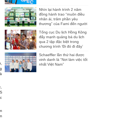
Nhìn lại hành trình 2 năm
đồng hành trao “muôn điều
nhân ái, trăm phần yêu
thương” của Fami đến người
dân Miền Tây
Tổng cục Du lịch Hồng Kông
đẩy mạnh quảng bá du lịch
qua 2 tập đặc biệt trong
chương trình ‘Đi đó đi đây’
Schaeffler lần thứ hai được
vinh danh là “Nơi làm việc tốt
m,
nhất Việt Nam”
ng
và
c,
MS
ực
ễn
ễn