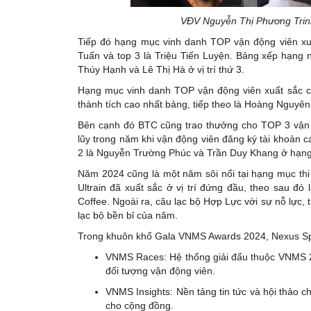
VĐV Nguyễn Thị Phương Trinh 
Tiếp đó hạng mục vinh danh TOP vận động viên xu
Tuấn và top 3 là Triệu Tiến Luyện. Bảng xếp hạng n
Thúy Hạnh và Lê Thị Hà ở vị trí thứ 3.
Hạng mục vinh danh TOP vận động viên xuất sắc c
thành tích cao nhất bảng, tiếp theo là Hoàng Nguyê
Bên cạnh đó BTC cũng trao thưởng cho TOP 3 vận 
lũy trong năm khi vận động viên đăng ký tài khoản 
2 là Nguyễn Trường Phúc và Trần Duy Khang ở hạng
Năm 2024 cũng là một năm sôi nổi tại hạng mục th
Ultrain đã xuất sắc ở vị trí đứng đầu, theo sau đó
Coffee. Ngoài ra, câu lạc bộ Hợp Lực với sự nỗ lực
lạc bộ bền bỉ của năm.
Trong khuôn khổ Gala VNMS Awards 2024, Nexus Spo
VNMS Races: Hệ thống giải đấu thuộc VNMS 20
đối tượng vận động viên.
VNMS Insights: Nền tảng tin tức và hội thảo 
cho cộng đồng.