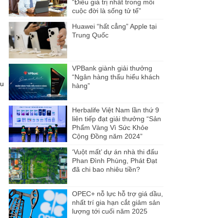
“Điều giá trị nhất trong mỗi
cuộc đời là sống tử tế”
Huawei “hất cẳng” Apple tại
Trung Quốc
VPBank giành giải thưởng
“Ngân hàng thấu hiểu khách
ấu
hàng”
Herbalife Việt Nam lần thứ 9
liên tiếp đạt giải thưởng “Sản
Phẩm Vàng Vì Sức Khỏe
Cộng Đồng năm 2024”
‘Vuột mất’ dự án nhà thi đấu
Phan Đình Phùng, Phát Đạt
đã chi bao nhiêu tiền?
OPEC+ nỗ lực hỗ trợ giá dầu,
nhất trí gia hạn cắt giảm sản
lượng tới cuối năm 2025