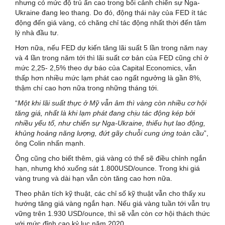
nhưng có mức độ trú ẩn cao trong bối cảnh chiến sự Nga-
Ukraine đang leo thang. Do đó, động thái này của FED ít tác
động đến giá vàng, có chăng chỉ tác động nhất thời đến tâm
lý nhà đầu tư.
Hơn nữa, nếu FED dự kiến tăng lãi suất 5 lần trong năm nay
và 4 lần trong năm tới thì lãi suất cơ bản của FED cũng chỉ ở
mức 2,25- 2,5% theo dự báo của Capital Economics, vẫn
thấp hơn nhiều mức lạm phát cao ngất ngưởng là gần 8%,
thậm chí cao hơn nữa trong những tháng tới.
“
Một khi lãi suất thực ở Mỹ vẫn âm thì vàng còn nhiều cơ hội
tăng giá, nhất là khi lạm phát đang chịu tác động kép bởi
nhiều yếu tố, như chiến sự Nga-Ukraine, thiếu hụt lao động,
khủng hoảng năng lượng, đứt gãy chuỗi cung ứng toàn cầu
”,
ông Colin nhấn mạnh.
Ông cũng cho biết thêm, giá vàng có thể sẽ điều chỉnh ngắn
hạn, nhưng khó xuống sát 1.800USD/ounce. Trong khi giá
vàng trung và dài hạn vẫn còn tăng cao hơn nữa.
Theo phân tích kỹ thuật, các chỉ số kỹ thuật vẫn cho thấy xu
hướng tăng giá vàng ngắn hạn. Nếu giá vàng tuần tới vẫn trụ
vững trên 1.930 USD/ounce, thì sẽ vẫn còn cơ hội thách thức
với mức đỉnh cao kỷ lục năm 2020.