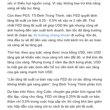
sốc vì thiếu hụt nguồn cung. Vì vậy, không loại trừ khả năng
vàng sẽ tiếp tục tăng.
Còn theo PGS. TS Đinh Trọng Thịnh, việc FED quyết định
tăng lãi suất cơ bản 0,25 - 0,5% sẽ xảy ra 2 vấn đề. Thứ
nhất FED tăng lãi suất sẽ giúp USD lên giá nhưng cũng sẽ
ảnh hướng đến sản xuất kinh doanh, làm tốc độ tăng trưởng
kinh tế chậm lại,
thị trường chứng khoán
đi xuống. Khi đó,
nhà đầu tư sẽ đổ tiền vào vàng như một kênh trú ẩn an toàn
và vàng sẽ lại tăng giá.
Thứ hai, theo quy luật, vàng được mua bằng USD, nên USD
tăng giá sẽ khiến việc mua vàng trở nên đắt đỏ, vì thế kìm đà
tăng của vàng. Nhưng trong 2 năm đại dịch bùng phát, USD
bị mất giá do việc bơm tiền hỗ trợ nền kinh tế nên sức tăng
của giá vàng mạnh hơn USD.
“
Lần tăng lãi suất cơ bản này của FED dù có tác động nhưng
không khiến giá vàng giảm
”, ông Đinh Trọng Thịnh phân tích.
Dự báo trên Kitco, ông Colin, chuyên gia phân tích ngoại hối
độc lập, cũng cho rằng, FED chỉ tăng 0,25% lãi suất cơ bản,
thậm chí 0,5% trong cuộc họp sắp tới, thì cũng khó làm giảm
sức hấp dẫn của vàng với tư cách là tài sản phi lãi suất,