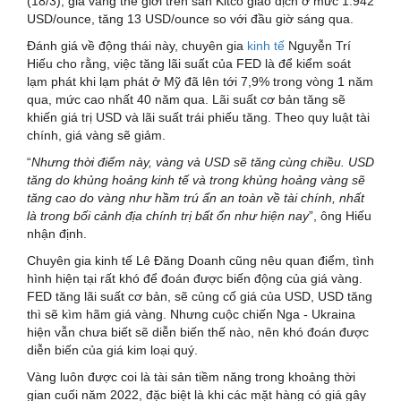
(18/3), giá vàng thế giới trên sàn Kitco giao dịch ở mức 1.942
USD/ounce, tăng 13 USD/ounce so với đầu giờ sáng qua.
Đánh giá về động thái này, chuyên gia
kinh tế
Nguyễn Trí
Hiếu cho rằng, việc tăng lãi suất của FED là để kiểm soát
lạm phát khi lạm phát ở Mỹ đã lên tới 7,9% trong vòng 1 năm
qua, mức cao nhất 40 năm qua. Lãi suất cơ bản tăng sẽ
khiến giá trị USD và lãi suất trái phiếu tăng. Theo quy luật tài
chính, giá vàng sẽ giảm.
“
Nhưng thời điểm này, vàng và USD sẽ tăng cùng chiều. USD
tăng do khủng hoảng kinh tế và trong khủng hoảng vàng sẽ
tăng cao do vàng như hầm trú ẩn an toàn về tài chính, nhất
là trong bối cảnh địa chính trị bất ổn như hiện nay
”, ông Hiếu
nhận định.
Chuyên gia kinh tế Lê Đăng Doanh cũng nêu quan điểm, tình
hình hiện tại rất khó để đoán được biến động của giá vàng.
FED tăng lãi suất cơ bản, sẽ củng cố giá của USD, USD tăng
thì sẽ kìm hãm giá vàng. Nhưng cuộc chiến Nga - Ukraina
hiện vẫn chưa biết sẽ diễn biến thế nào, nên khó đoán được
diễn biến của giá kim loại quý.
Vàng luôn được coi là tài sản tiềm năng trong khoảng thời
gian cuối năm 2022, đặc biệt là khi các mặt hàng có giá gây