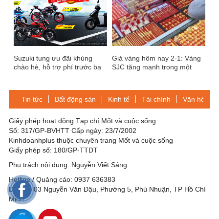
Suzuki tung ưu đãi khủng
Giá vàng hôm nay 2-1: Vàng
chào hè, hỗ trợ phí trước bạ
SJC tăng mạnh trong một
khi mua xe mới
năm qua
Tin tức
Bất động sản
Kinh tế
Tài chính
Văn hóa-Gi
Giấy phép hoạt động Tạp chí Mốt và cuộc sống
Số: 317/GP-BVHTT Cấp ngày: 23/7/2002
Kinhdoanhplus thuộc chuyên trang Mốt và cuộc sống
Giấy phép số: 180/GP-TTDT
Phụ trách nội dung: Nguyễn Viết Sáng
Hotline / Quảng cáo: 0937 636383
Địa chỉ: 03 Nguyễn Văn Đậu, Phường 5, Phú Nhuận, TP Hồ Chí
Minh