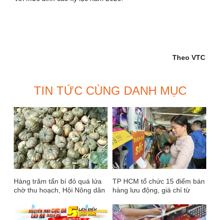
Theo VTC
TIN TỨC CÙNG DANH MỤC
Hàng trăm tấn bí đỏ quá lứa
TP HCM tổ chức 15 điểm bán
chờ thu hoạch, Hội Nông dân
hàng lưu động, giá chỉ từ
Cà Mau kêu gọi giải cứu
1.000 đồng