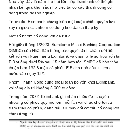
Như vậy, đây là năm thứ hai liên tiếp Eximbank có thể ghi
nhận kết quả khởi sắc nhờ việc tái cơ cấu thành công cổ
đông trong doanh nghiệp.
Trước đó, Eximbank chứng kiến một cuộc chiến quyền lực
xảy ra giữa các nhóm cổ đông kéo dài cả thập kỷ.
Một số nhóm cổ đông lớn đã rút đi.
Hồi giữa tháng 1/2023, Sumitomo Mitsui Banking Corporation
(SMBC) của Nhật Bản thông báo quyết định chấm dứt liên
kết vốn với Ngân hàng Eximbank và giảm tỷ lệ sở hữu vốn tại
EIB xuống dưới 5% sau 15 năm hợp tác. SMBC đã bán thỏa
thuận hơn 132,8 triệu cổ phiếu EIB cho nhà đầu tư trong
nước vào ngày 13/1.
Nhóm Thành Công cũng thoái toàn bộ vốn khỏi Eximbank,
với tổng giá trị khoảng 5.000 tỷ đồng.
Trong năm 2022, Eximbank ghi nhận nhiều đợt chuyển
nhượng cổ phiếu quy mô lớn, mỗi lần vài chục cho tới cả
trăm triệu cổ phần, đánh dấu sự thay đổi cơ cấu cổ đông lớn
chưa từng có.