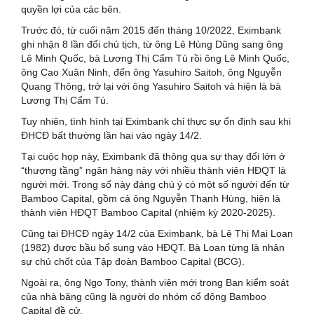
quyền lợi của các bên.
Trước đó, từ cuối năm 2015 đến tháng 10/2022, Eximbank
ghi nhận 8 lần đổi chủ tịch, từ ông Lê Hùng Dũng sang ông
Lê Minh Quốc, bà Lương Thị Cẩm Tú rồi ông Lê Minh Quốc,
ông Cao Xuân Ninh, đến ông Yasuhiro Saitoh, ông Nguyễn
Quang Thông, trở lại với ông Yasuhiro Saitoh và hiện là bà
Lương Thị Cẩm Tú.
Tuy nhiên, tình hình tại Eximbank chỉ thực sự ổn định sau khi
ĐHCĐ bất thường lần hai vào ngày 14/2.
Tại cuộc họp này, Eximbank đã thông qua sự thay đổi lớn ở
“thượng tầng” ngân hàng này với nhiều thành viên HĐQT là
người mới. Trong số này đáng chú ý có một số người đến từ
Bamboo Capital, gồm cả ông Nguyễn Thanh Hùng, hiện là
thành viên HĐQT Bamboo Capital (nhiệm kỳ 2020-2025).
Cũng tại ĐHCĐ ngày 14/2 của Eximbank, bà Lê Thị Mai Loan
(1982) được bầu bổ sung vào HĐQT. Bà Loan từng là nhân
sự chủ chốt của Tập đoàn Bamboo Capital (BCG).
Ngoài ra, ông Ngo Tony, thành viên mới trong Ban kiểm soát
của nhà băng cũng là người do nhóm cổ đông Bamboo
Capital đề cử.