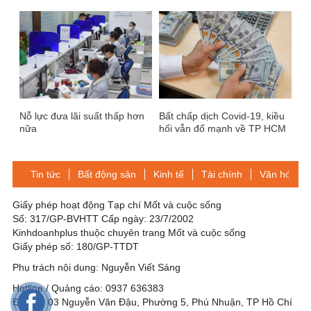
2030: CƠ HỘI NÀO CHO
LĨNH VỰC NGÂN HÀNG SỐ?
Nỗ lực đưa lãi suất thấp hơn
Bất chấp dịch Covid-19, kiều
nữa
hối vẫn đổ mạnh về TP HCM
Tin tức
Bất động sản
Kinh tế
Tài chính
Văn hóa-Gi
Giấy phép hoạt động Tạp chí Mốt và cuộc sống
Số: 317/GP-BVHTT Cấp ngày: 23/7/2002
Kinhdoanhplus thuộc chuyên trang Mốt và cuộc sống
Giấy phép số: 180/GP-TTDT
Phụ trách nội dung: Nguyễn Viết Sáng
Hotline / Quảng cáo: 0937 636383
Địa chỉ: 03 Nguyễn Văn Đậu, Phường 5, Phú Nhuận, TP Hồ Chí