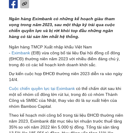
Ngân hàng Eximbank có những kế hoạch giàu tham
vọng trong năm 2023, sau một thập kỷ trải qua cuộc
chiến quyền lực và bị rớt khỏi top đầu những ngân
hàng có tài sản lớn nhất hệ thống.
Ngân hàng TMCP Xuất nhập khẩu Việt Nam
-
Eximbank
(EIB) vừa công bố tài liệu Đại hội đồng cổ đông
(ĐHCĐ) thường niên năm 2023 với nhiều điểm đáng chú ý,
trong đó có các kế hoạch kinh doanh khởi sắc.
Dự kiến cuộc họp ĐHCĐ thường niên 2023 diễn ra vào ngày
14/4.
Cuộc chiến quyền lực tại Eximbank
có thể chấm dứt sau khi
một số nhóm cổ đông lớn rút lui, trong đó có nhóm Thành
Công và SMBC của Nhật, thay vào đó là sự xuất hiện của
nhóm Bamboo Capital.
Theo kế hoạch mới công bố trong tài liệu ĐHCĐ thường niên
năm 2023, Eximbank đặt mục tiêu lợi nhuận trước thuế tăng
35% so với năm 2022 lên 5.000 tỷ đồng. Tổng tài sản tăng
13,5% lên 185.056 tỷ đồng. Huy động vốn tăng 11% lên