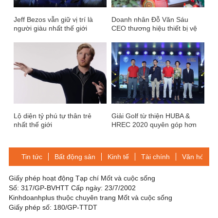
Jeff Bezos vẫn giữ vị trí là
Doanh nhân Đỗ Văn Sáu
người giàu nhất thế giới
CEO thương hiệu thiết bị vệ
sinh Sathaco và câu chuyện
đứng dậy sau vấp ngã
Lộ diện tỷ phú tự thân trẻ
Giải Golf từ thiện HUBA &
nhất thế giới
HREC 2020 quyên góp hơn
hai tỷ đồng gây quỹ từ thiện
Tin tức
Bất động sản
Kinh tế
Tài chính
Văn hóa-Gi
Giấy phép hoạt động Tạp chí Mốt và cuộc sống
Số: 317/GP-BVHTT Cấp ngày: 23/7/2002
Kinhdoanhplus thuộc chuyên trang Mốt và cuộc sống
Giấy phép số: 180/GP-TTDT