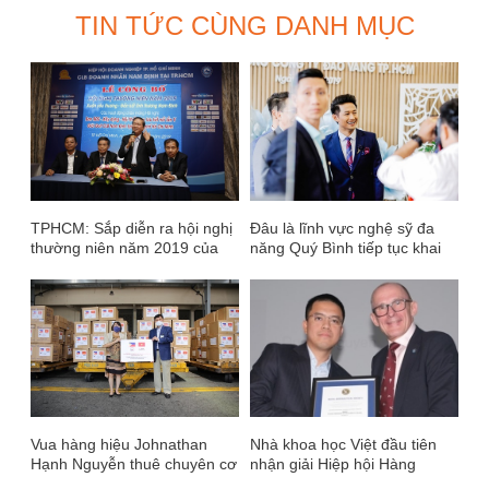
TIN TỨC CÙNG DANH MỤC
TPHCM: Sắp diễn ra hội nghị
Đâu là lĩnh vực nghệ sỹ đa
thường niên năm 2019 của
năng Quý Bình tiếp tục khai
CLB Doanh nhân Nam Định
phá?
Vua hàng hiệu Johnathan
Nhà khoa học Việt đầu tiên
Hạnh Nguyễn thuê chuyên cơ
nhận giải Hiệp hội Hàng
Việt Nam Airlines chở trang
không Hoàng gia Anh