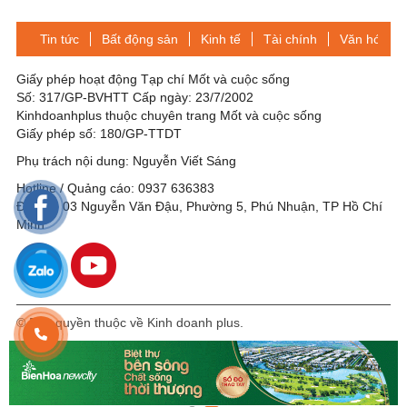
thiết bị y tế tặng Philippines
chống dịch Covid-19
Tin tức
Bất động sản
Kinh tế
Tài chính
Văn hóa-Gi
Giấy phép hoạt động Tạp chí Mốt và cuộc sống
Số: 317/GP-BVHTT Cấp ngày: 23/7/2002
Kinhdoanhplus thuộc chuyên trang Mốt và cuộc sống
Giấy phép số: 180/GP-TTDT
Phụ trách nội dung: Nguyễn Viết Sáng
Hotline / Quảng cáo: 0937 636383
Địa chỉ: 03 Nguyễn Văn Đậu, Phường 5, Phú Nhuận, TP Hồ Chí
Minh
© Bản quyền thuộc về Kinh doanh plus.