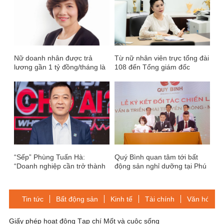
Nữ doanh nhân được trả
Từ nữ nhân viên trực tổng đài
lương gần 1 tỷ đồng/tháng là
108 đến Tổng giám đốc
ai?
thương hiệu cà phê lớn
“Sếp” Phùng Tuấn Hà:
Quý Bình quan tâm tới bất
“Doanh nghiệp cần trở thành
động sản nghỉ dưỡng tại Phú
ngôi nhà thứ hai, ngôi nhà lớn
Quốc
cho mỗi người lao động”
Tin tức
Bất động sản
Kinh tế
Tài chính
Văn hóa-Gi
Giấy phép hoạt động Tạp chí Mốt và cuộc sống