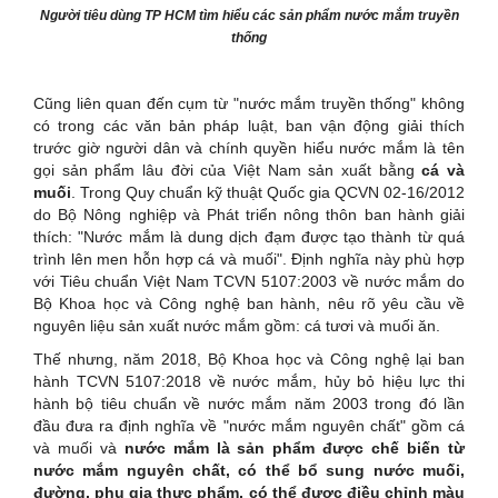
Người tiêu dùng TP HCM tìm hiểu các sản phẩm nước mắm truyền
thống
Cũng liên quan đến cụm từ "nước mắm truyền thống" không
có trong các văn bản pháp luật, ban vận động giải thích
trước giờ người dân và chính quyền hiểu nước mắm là tên
gọi sản phẩm lâu đời của Việt Nam sản xuất bằng
cá và
muối
. Trong Quy chuẩn kỹ thuật Quốc gia QCVN 02-16/2012
do Bộ Nông nghiệp và Phát triển nông thôn ban hành giải
thích: "Nước mắm là dung dịch đạm được tạo thành từ quá
trình lên men hỗn hợp cá và muối". Định nghĩa này phù hợp
với Tiêu chuẩn Việt Nam TCVN 5107:2003 về nước mắm do
Bộ Khoa học và Công nghệ ban hành, nêu rõ yêu cầu về
nguyên liệu sản xuất nước mắm gồm: cá tươi và muối ăn.
Thế nhưng, năm 2018, Bộ Khoa học và Công nghệ lại ban
hành TCVN 5107:2018 về nước mắm, hủy bỏ hiệu lực thi
hành bộ tiêu chuẩn về nước mắm năm 2003 trong đó lần
đầu đưa ra định nghĩa về "nước mắm nguyên chất" gồm cá
và muối và
nước mắm là sản phẩm được chế biến từ
nước mắm nguyên chất, có thể bổ sung nước muối,
đường, phụ gia thực phẩm, có thể được điều chỉnh màu