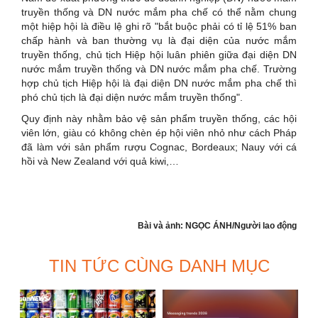
truyền thống và DN nước mắm pha chế có thể nằm chung
một hiệp hội là điều lệ ghi rõ "bắt buộc phải có tỉ lệ 51% ban
chấp hành và ban thường vụ là đại diện của nước mắm
truyền thống, chủ tịch Hiệp hội luân phiên giữa đại diện DN
nước mắm truyền thống và DN nước mắm pha chế. Trường
hợp chủ tịch Hiệp hội là đại diện DN nước mắm pha chế thì
phó chủ tịch là đại diện nước mắm truyền thống".
Quy định này nhằm bảo vệ sản phẩm truyền thống, các hội
viên lớn, giàu có không chèn ép hội viên nhỏ như cách Pháp
đã làm với sản phẩm rượu Cognac, Bordeaux; Nauy với cá
hồi và New Zealand với quả kiwi,…
Bài và ảnh: NGỌC ÁNH/Người lao động
TIN TỨC CÙNG DANH MỤC