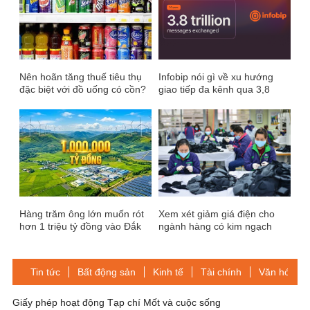
Nên hoãn tăng thuế tiêu thụ
Infobip nói gì về xu hướng
đặc biệt với đồ uống có cồn?
giao tiếp đa kênh qua 3,8
nghìn tỷ tin nhắn trong 20
năm?
Hàng trăm ông lớn muốn rót
Xem xét giảm giá điện cho
hơn 1 triệu tỷ đồng vào Đắk
ngành hàng có kim ngạch
Lắk: Các công ty của tỷ phú
xuất khẩu trên 1 tỉ USD
Phạm Nhật Vượng, bầu Hiển
và bầu Thiện đã đăng ký
Tin tức
Bất động sản
Kinh tế
Tài chính
Văn hóa-Gi
428.000 tỷ
Giấy phép hoạt động Tạp chí Mốt và cuộc sống