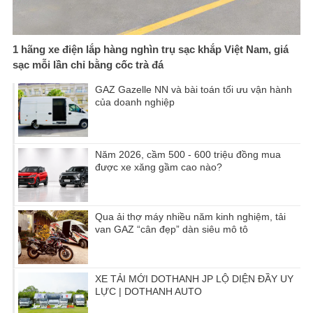
1 hãng xe điện lắp hàng nghìn trụ sạc khắp Việt Nam, giá
sạc mỗi lần chỉ bằng cốc trà đá
GAZ Gazelle NN và bài toán tối ưu vận hành
của doanh nghiệp
Năm 2026, cầm 500 - 600 triệu đồng mua
được xe xăng gầm cao nào?
Qua ải thợ máy nhiều năm kinh nghiệm, tải
van GAZ “cân đẹp” dàn siêu mô tô
XE TẢI MỚI DOTHANH JP LỘ DIỆN ĐẦY UY
LỰC | DOTHANH AUTO