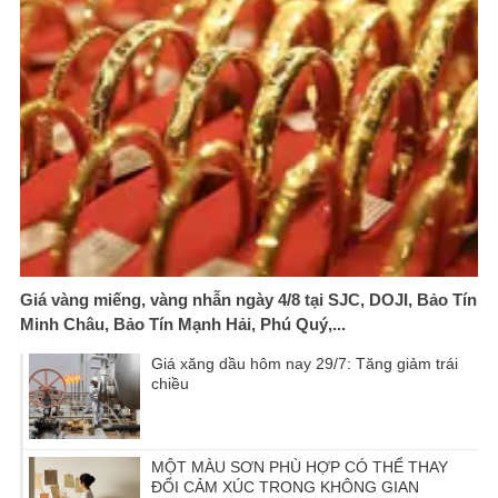
Giá vàng miếng, vàng nhẫn ngày 4/8 tại SJC, DOJI, Bảo Tín
Minh Châu, Bảo Tín Mạnh Hải, Phú Quý,...
Giá xăng dầu hôm nay 29/7: Tăng giảm trái
chiều
MỘT MÀU SƠN PHÙ HỢP CÓ THỂ THAY
ĐỔI CẢM XÚC TRONG KHÔNG GIAN