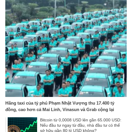
Hãng taxi của tỷ phú Phạm Nhật Vượng thu 17.400 tỷ
đồng, cao hơn cả Mai Linh, Vinasun và Grab cộng lại
Bitcoin từ 0,0008 USD lên gần 65.000 USD:
Nếu đầu tư ngay từ đầu, nhà đầu tư có thể
sở hữu gần 80 tỷ USD không?