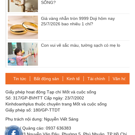
SỐNG?
Giá vàng nhẫn tròn 9999 Doji hôm nay
25/7/2026 bao nhiêu 1 chỉ?
Con vui vẽ sắc màu, tường sạch có mẹ lo
Tin tức
Bất động sản
Kinh tế
Tài chính
Văn hóa-Gi
Giấy phép hoạt động Tạp chí Mốt và cuộc sống
Số: 317/GP-BVHTT Cấp ngày: 23/7/2002
Kinhdoanhplus thuộc chuyên trang Mốt và cuộc sống
Giấy phép số: 180/GP-TTDT
Phụ trách nội dung: Nguyễn Viết Sáng
Hotline / Quảng cáo: 0937 636383
Địa chỉ: 03 Nguyễn Văn Đậu, Phường 5, Phú Nhuận, TP Hồ Chí