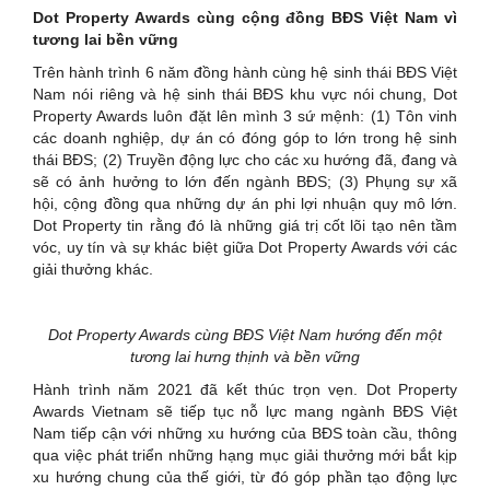
Dot Property Awards cùng cộng đồng BĐS Việt Nam vì
tương lai bền vững
Trên hành trình 6 năm đồng hành cùng hệ sinh thái BĐS Việt
Nam nói riêng và hệ sinh thái BĐS khu vực nói chung, Dot
Property Awards luôn đặt lên mình 3 sứ mệnh: (1) Tôn vinh
các doanh nghiệp, dự án có đóng góp to lớn trong hệ sinh
thái BĐS; (2) Truyền động lực cho các xu hướng đã, đang và
sẽ có ảnh hưởng to lớn đến ngành BĐS; (3) Phụng sự xã
hội, cộng đồng qua những dự án phi lợi nhuận quy mô lớn.
Dot Property tin rằng đó là những giá trị cốt lõi tạo nên tầm
vóc, uy tín và sự khác biệt giữa Dot Property Awards với các
giải thưởng khác.
Dot Property Awards cùng BĐS Việt Nam hướng đến một
tương lai hưng thịnh và bền vững
Hành trình năm 2021 đã kết thúc trọn vẹn. Dot Property
Awards Vietnam sẽ tiếp tục nỗ lực mang ngành BĐS Việt
Nam tiếp cận với những xu hướng của BĐS toàn cầu, thông
qua việc phát triển những hạng mục giải thưởng mới bắt kịp
xu hướng chung của thế giới, từ đó góp phần tạo động lực