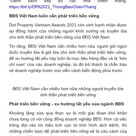
*Danh sách đầy đủ các nhà chiến thắng:
https://bit.ly/DPA2021_ThongBaoChienThang
BĐS Việt Nam luôn cần phát triển bền vững
Dot Property Vietnam Awards 2021 còn vinh hạnh nhận được
sự đồng hành của những người khởi xướng và truyền lửa
cho tinh thần phát triển bền vững của BĐS Việt Nam.
Tin rằng, BĐS Việt Nam cần nhiều hơn nữa người giữ ngọn
đuốc truyền lửa & giữ lửa cho tinh thần phát triển bền vững,
để xu hướng tất yếu này luôn là mục tiêu hàng đầu và là “kim
chỉ nam” của các doanh nghiệp, từ đó trở thành lá chắn bảo
vệ doanh nghiệp trước mọi viễn cảnh biến động phía trước.
BĐS Việt Nam cần nhiều hơn nữa những người truyền lửa
tinh thần phát triển bền vững
Phát triển bền vững - xu hướng tất yếu của ngành BĐS
Khoảng lặng vừa qua thực sự là một giai đoạn khó khăn
chưa từng có với cộng đồng doanh nghiệp BĐS. Hơn cả việc
trông đợi vào tín hiệu tích cực từ tình hình dịch bệnh, thì
những chiến lược để phát triển bền vững sẽ là cứu cánh của