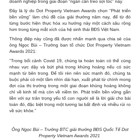
doanh nghiệp trong giai đoạn “ngàn cân treo sợi tóc” này.
Đây là lý do Dot Property Vietnam Awards chọn “Phát triển
bền vững” làm chủ đề của giải thưởng năm nay, để từ đó
từng bước hiện thực hóa xu hướng này một cách sâu rộng
hơn trong từng mắt xích của hệ sinh thái BĐS Việt Nam.
Thông điệp này cũng đã được nhấn mạnh qua chia sẻ của
ông Ngọc Bùi – Trưởng ban tổ chức Dot Property Vietnam
Awards 2021:
“Trong bối cảnh Covid 19, chúng ta hoàn toàn có thể cùng
nhau vực dậy và bứt phá trong khủng hoảng nếu có sức
mạnh từ bên trong. Để tôi rèn nên sức mạnh đó, chúng ta
buộc phải có một tầm nhìn dài hạn, xuất phát từ chính mong
đợi của thị trường trong một giai đoạn khủng hoảng không
chỉ về kinh tế mà còn về niềm tin. Phát triển bền vững gắn
liền với sự trân trọng yếu tố con người sẽ là lời giải cho bài
toán đó, đặc biệt trong một tương lai bất định và nhiều rủi ro
về sức khỏe.”
Ông Ngọc Bùi – Trưởng BTC giải thưởng BĐS Quốc Tế Dot
Property Vietnam Awards 2021