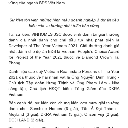
vững của ngành BĐS Việt Nam.
Sự kiện tôn vinh những hình mẫu doanh nghiệp & dự án tiêu
biểu của xu hướng phát triển bền vững
Tại sự kiện, VINHOMES JSC được vinh danh tại giải thưởng
danh giá nhất dành cho chủ đầu tư/ nhà phát triển là
Developer of The Year Vietnam 2021. Giải thưởng danh giá
nhất dành cho dự án BĐS là Vietnam People’s Choice Award
for Project of the Year 2021 thuộc về Diamond Crown Hai
Phong.
Danh hiệu cao quý Vietnam Real Estate Persons of The Year
2021 đã thuộc về hai nhân vật là Ông Nguyễn Đình Trung -
Chủ tịch Tập đoàn Hưng Thịnh và Ông Phạm Lâm - Nhà
sáng lập, Chủ tịch HĐQT kiêm Tổng Giám đốc DKRA
Vietnam.
Bên cạnh đó, sự kiện còn chứng kiến cơn mưa giải thưởng
dành cho: Sunshine Homes (6 giải), Tân Á Đại Thành -
Meyland (3 giải), DKRA Vietnam (3 giải), Onsen Fuji (2 giải),
DOJI LAND (2 giải)...