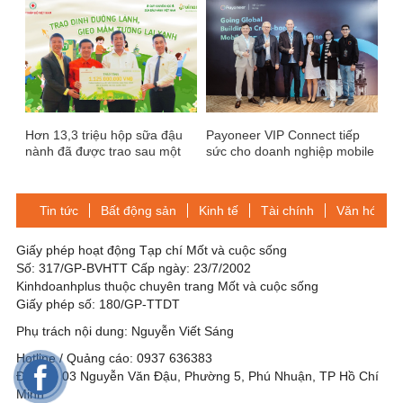
2024
Hơn 13,3 triệu hộp sữa đậu
Payoneer VIP Connect tiếp
nành đã được trao sau một
sức cho doanh nghiệp mobile
thập kỷ lan tỏa dinh dưỡng
game
lành
Tin tức
Bất động sản
Kinh tế
Tài chính
Văn hóa-Gi
Giấy phép hoạt động Tạp chí Mốt và cuộc sống
Số: 317/GP-BVHTT Cấp ngày: 23/7/2002
Kinhdoanhplus thuộc chuyên trang Mốt và cuộc sống
Giấy phép số: 180/GP-TTDT
Phụ trách nội dung: Nguyễn Viết Sáng
Hotline / Quảng cáo: 0937 636383
Địa chỉ: 03 Nguyễn Văn Đậu, Phường 5, Phú Nhuận, TP Hồ Chí
Minh