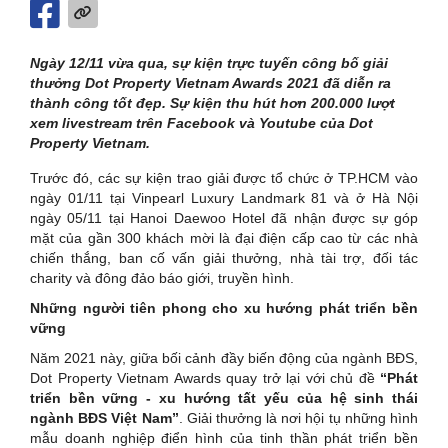
Ngày 12/11 vừa qua, sự kiện trực tuyến công bố giải
thưởng Dot Property Vietnam Awards 2021 đã diễn ra
thành công tốt đẹp. Sự kiện thu hút hơn 200.000 lượt
xem livestream trên Facebook và Youtube của Dot
Property Vietnam.
Trước đó, các sự kiện trao giải được tổ chức ở TP.HCM vào
ngày 01/11 tại Vinpearl Luxury Landmark 81 và ở Hà Nội
ngày 05/11 tại Hanoi Daewoo Hotel đã nhận được sự góp
mặt của gần 300 khách mời là đại điện cấp cao từ các nhà
chiến thắng, ban cố vấn giải thưởng, nhà tài trợ, đối tác
charity và đông đảo báo giới, truyền hình.
Những người tiên phong cho xu hướng phát triển bền
vững
Năm 2021 này, giữa bối cảnh đầy biến động của ngành BĐS,
Dot Property Vietnam Awards quay trở lại với chủ đề
“Phát
triển bền vững - xu hướng tất yếu của hệ sinh thái
ngành BĐS Việt Nam”
. Giải thưởng là nơi hội tụ những hình
mẫu doanh nghiệp điển hình của tinh thần phát triển bền