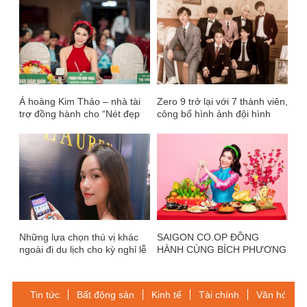
Á hoàng Kim Thảo – nhà tài
Zero 9 trở lại với 7 thành viên,
trợ đồng hành cho “Nét đẹp
công bố hình ảnh đội hình
Vĩnh Long 2019”
mới
Những lựa chọn thú vị khác
SAIGON CO.OP ĐỒNG
ngoài đi du lịch cho kỳ nghỉ lễ
HÀNH CÙNG BÍCH PHƯƠNG
30/4, 1/5
TRONG MV MỚI “EM CHÀO
TẾT”
Tin tức
Bất động sản
Kinh tế
Tài chính
Văn hóa-Gi