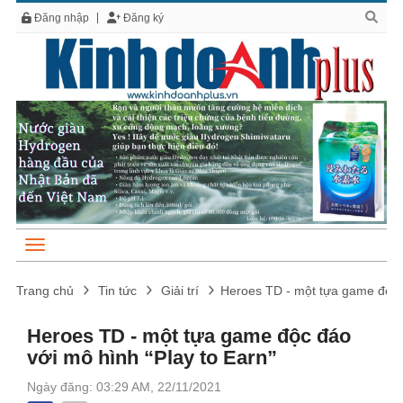
Đăng nhập
Đăng ký
Trang chủ
Tin tức
Giải trí
Heroes TD - một tựa game độc đ
Heroes TD - một tựa game độc đáo
với mô hình “Play to Earn”
Ngày đăng: 03:29 AM, 22/11/2021