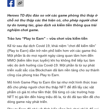
Heroes TD độc đáo so với các game phòng thủ tháp ở
chỗ nó thu thập các thẻ hiện có, cho phép người chơi
tự do tương tác, giao dịch và kiếm tiền thông qua trải
nghiệm chơi game.
Trào lưu “Play to Earn” – vừa chơi vừa kiếm tiền
Kể từ sau đại dịch Covid 19, khái niệm “chơi để kiếm tiền”
(Play to Earn) dần trở nên phổ biến hơn với các game thủ.
Một phần là do mọi người ngày càng quan tâm hơn đến
MMO (kiếm tiền trực tuyến) khi họ không thể tiếp tục làm
việc do ảnh hưởng của Covid-19. Một phần là từ sự phát
triển xuất sắc của Blockchain dã làm nền tảng cho sự thành
công của phong trào Play to Earn.
Mô hình Game Play to Earn tồn tại như một hình thức trao
đổi cho phép người chơi thu thập NFT để đổi lấy các vật
phẩm có giá trị như tiền thật. Đã từng có các trường hợp
NFT trị giá lên đến hàng triệu đô la, từ đó đã tạo tiền đề cho
dòng game này phát triển.
Play to Earn đã phá vỡ định kiến rằng "trò chơi chỉ là để vui