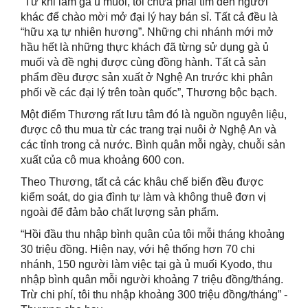
“Từ khi làm gà ủ muối, tôi chưa phải tìm đến người
khác để chào mời mở đại lý hay bán sỉ. Tất cả đều là
“hữu xạ tự nhiên hương”. Những chi nhánh mới mở
hầu hết là những thực khách đã từng sử dụng gà ủ
muối và đề nghị được cùng đồng hành. Tất cả sản
phẩm đều được sản xuất ở Nghệ An trước khi phân
phối về các đại lý trên toàn quốc”, Thương bộc bạch.
Một điểm Thương rất lưu tâm đó là nguồn nguyên liệu,
được cô thu mua từ các trang trại nuôi ở Nghệ An và
các tỉnh trong cả nước. Bình quân mỗi ngày, chuỗi sản
xuất của cô mua khoảng 600 con.
Theo Thương, tất cả các khâu chế biến đều được
kiểm soát, do gia đình tự làm và không thuê đơn vị
ngoài để đảm bảo chất lượng sản phẩm.
“Hồi đầu thu nhập bình quân của tôi mỗi tháng khoảng
30 triệu đồng. Hiện nay, với hệ thống hơn 70 chi
nhánh, 150 người làm việc tại gà ủ muối Kyodo, thu
nhập bình quân mỗi người khoảng 7 triệu đồng/tháng.
Trừ chi phí, tôi thu nhập khoảng 300 triệu đồng/tháng” -