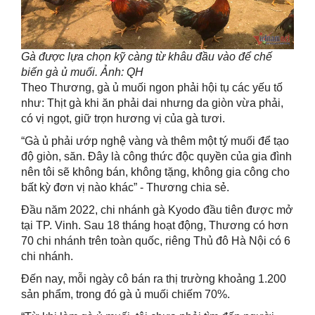
Gà được lựa chọn kỹ càng từ khâu đầu vào để chế
biến gà ủ muối. Ảnh: QH
Theo Thương, gà ủ muối ngon phải hội tụ các yếu tố
như: Thịt gà khi ăn phải dai nhưng da giòn vừa phải,
có vị ngọt, giữ trọn hương vị của gà tươi.
“Gà ủ phải ướp nghệ vàng và thêm một tý muối để tạo
độ giòn, săn. Đây là công thức độc quyền của gia đình
nên tôi sẽ không bán, không tặng, không gia công cho
bất kỳ đơn vị nào khác” - Thương chia sẻ.
Đầu năm 2022, chi nhánh gà Kyodo đầu tiên được mở
tại TP. Vinh. Sau 18 tháng hoạt động, Thương có hơn
70 chi nhánh trên toàn quốc, riêng Thủ đô Hà Nội có 6
chi nhánh.
Đến nay, mỗi ngày cô bán ra thị trường khoảng 1.200
sản phẩm, trong đó gà ủ muối chiếm 70%.