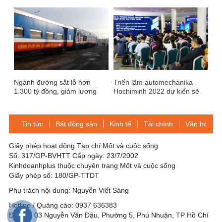
nhận lương thế nào?
Ngành đường sắt lỗ hơn
Triển lãm automechanika
1.300 tỷ đồng, giảm lương
Hochiminh 2022 dự kiến sẽ
14%
thu hút trên 120 đơn vị trong
và ngoài nước
Tin tức
Bất động sản
Kinh tế
Tài chính
Văn hóa-Gi
Giấy phép hoạt động Tạp chí Mốt và cuộc sống
Số: 317/GP-BVHTT Cấp ngày: 23/7/2002
Kinhdoanhplus thuộc chuyên trang Mốt và cuộc sống
Giấy phép số: 180/GP-TTDT
Phụ trách nội dung: Nguyễn Viết Sáng
Hotline / Quảng cáo: 0937 636383
Địa chỉ: 03 Nguyễn Văn Đậu, Phường 5, Phú Nhuận, TP Hồ Chí