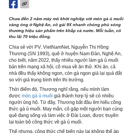
Chưa đến 2 năm mày mò khởi nghiệp với món gà ủ muối
vàng óng ở Nghệ An, cô gái 9X nhanh chóng phủ sóng
thương hiệu sản phẩm trên khắp cả nước. Mỗi tuần, cô
thu lãi 70 triệu đồng.
Chia sẻ với PV. VietNamNet, Nguyễn Thị Hồng
Thương (SN 1993), quê ở huyện Nam Đàn, Nghệ An,
cho biết, năm 2022, thấy nhiều người làm gà ủ muối
bán trên mạng xã hội, cô mua về ăn thử. Khi ăn, cả
nhà đều thấy không ngon, còn gà ngon giá lại quá đắt
so với giá trung bình trên thị trường.
Thời điểm đó, Thương nghĩ rằng, nếu mình làm
được
món gà ủ muối
giá thành hợp lý sẽ có nhiều
người ủng hộ. Từ đây, Thương bắt đầu tìm hiểu công
thức gà ủ muối. May mắn, cô gặp một người bạn cùng
quê đang sống và làm việc ở Đài Loan, được truyền
lại toàn bộ công thức về gà ủ muối.
Thế nhưng, công thức chế biến này lại không thể áp