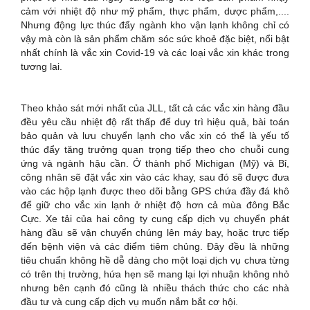
cảm với nhiệt độ như mỹ phẩm, thực phẩm, dược phẩm,....
Nhưng động lực thúc đẩy ngành kho vận lạnh không chỉ có
vậy mà còn là sản phẩm chăm sóc sức khoẻ đặc biệt, nổi bật
nhất chính là vắc xin Covid-19 và các loại vắc xin khác trong
tương lai.
Theo khảo sát mới nhất của JLL, tất cả các vắc xin hàng đầu
đều yêu cầu nhiệt độ rất thấp để duy trì hiệu quả, bài toán
bảo quản và lưu chuyển lạnh cho vắc xin có thể là yếu tố
thúc đẩy tăng trưởng quan trọng tiếp theo cho chuỗi cung
ứng và ngành hậu cần. Ở thành phố Michigan (Mỹ) và Bỉ,
công nhân sẽ đặt vắc xin vào các khay, sau đó sẽ được đưa
vào các hộp lạnh được theo dõi bằng GPS chứa đầy đá khô
để giữ cho vắc xin lạnh ở nhiệt độ hơn cả mùa đông Bắc
Cực. Xe tải của hai công ty cung cấp dịch vụ chuyển phát
hàng đầu sẽ vận chuyển chúng lên máy bay, hoặc trực tiếp
đến bệnh viện và các điểm tiêm chủng. Đây đều là những
tiêu chuẩn không hề dễ dàng cho một loại dịch vụ chưa từng
có trên thị trường, hứa hẹn sẽ mang lại lợi nhuận không nhỏ
nhưng bên cạnh đó cũng là nhiều thách thức cho các nhà
đầu tư và cung cấp dịch vụ muốn nắm bắt cơ hội.