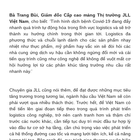
Bà Trang Bùi, Giám đốc Cấp cao mảng Thị trường JLL
Việt Nam
, cho biết: ‘Tình hình dịch bệnh Covid-19 đang đẩy
nhanh quá trình tự động hóa trong lĩnh vực logistics và sẽ trở
thành xu hướng chính trong thời gian tới. Logistics đa
phương thức và chuỗi lạnh dành cho các sản phẩm nhạy
nhiệt như thực phẩm, mỹ phẩm hay vắc xin sẽ đòi hỏi các
nhà cung ứng dịch vụ hậu cần không ngừng đổi mới và cải
tiến quy trình cũng như công nghệ để không để vuột mất cơ
hội hưởng lợi từ các phân khúc tăng trưởng nhu cầu rất
nhanh này.’
Chuyên gia JLL cũng nói thêm, để đạt được những mục tiêu
tăng trương trong tương lai, ngành hậu cầu Việt Nam sẽ còn
phải vượt qua nhiều thách thức. Trước hết, để Việt Nam có
thể tiến lên giai đoạn tiếp theo trong quá trình phát triển
logistics công nghiệp, trở nên cạnh tranh hơn và thậm chí
trước các nước khác, cần tiếp tục duy trì mức đầu tư hợp lý
vào đầu tư cơ sở hạ tầng, cần chú trọng vào việc phát triển
cả hệ thống đường cao tốc và mạng lưới tiện ích, kể cả năng