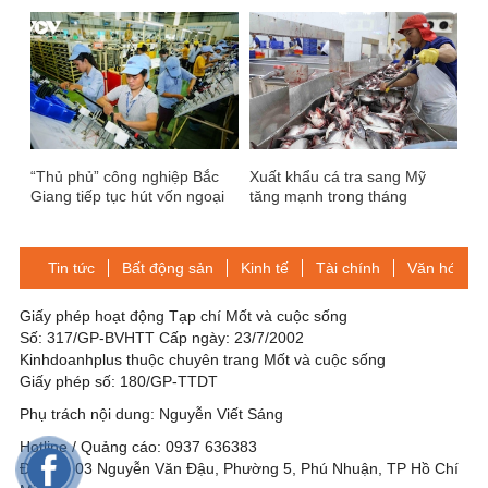
TBWA\ Group Việt Nam bổ
thu hút trên 120 đơn vị trong
nhiệm bà Nguyễn Lưu Nhật
và ngoài nước
Tân giữ chức vụ CEO
“Thủ phủ” công nghiệp Bắc
Xuất khẩu cá tra sang Mỹ
Giang tiếp tục hút vốn ngoại
tăng mạnh trong tháng
4/2024
Tin tức
Bất động sản
Kinh tế
Tài chính
Văn hóa-Gi
Giấy phép hoạt động Tạp chí Mốt và cuộc sống
Số: 317/GP-BVHTT Cấp ngày: 23/7/2002
Kinhdoanhplus thuộc chuyên trang Mốt và cuộc sống
Giấy phép số: 180/GP-TTDT
Phụ trách nội dung: Nguyễn Viết Sáng
Hotline / Quảng cáo: 0937 636383
Địa chỉ: 03 Nguyễn Văn Đậu, Phường 5, Phú Nhuận, TP Hồ Chí