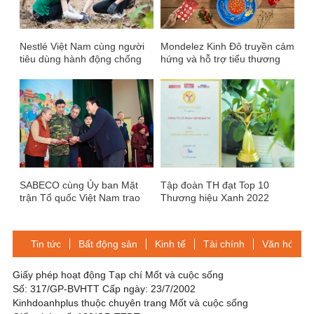
Nestlé Việt Nam cùng người
Mondelez Kinh Đô truyền cảm
tiêu dùng hành động chống
hứng và hỗ trợ tiểu thương
lại biến đổi khí hậu, vì mục
kinh doanh mùa Tết với chiến
tiêu phát triển bền vững
dịch “TẾT HY VỌNG”
SABECO cùng Ủy ban Mặt
Tập đoàn TH đạt Top 10
trận Tổ quốc Việt Nam trao
Thương hiệu Xanh 2022
tặng 300 phần quà “Chung vị
Tết Việt” cho người dân tỉnh
Ninh Bình
Tin tức
Bất động sản
Kinh tế
Tài chính
Văn hóa-Gi
Giấy phép hoạt động Tạp chí Mốt và cuộc sống
Số: 317/GP-BVHTT Cấp ngày: 23/7/2002
Kinhdoanhplus thuộc chuyên trang Mốt và cuộc sống