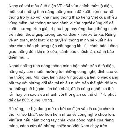
Ngay cả với mẫu ô tô điện VF e34 vừa chính thức lộ diện,
một loạt những tính năng thông minh đã xuất hiện như hệ
thống trợ lý ảo với khả năng thông thạo tiếng Việt của nhiều
vùng miền, hệ thống tự học hành vi của người dùng để đề
xuất chương trình giải trí phù hợp hay ứng dụng thông minh
trên điện thoại giúp tương tác và điều khiển xe từ xa. Riêng
về an toàn, một loạt "đặc quyền" thông minh sẽ xuất hiện
như cảnh báo phương tiện cắt ngang khi lùi, cảnh báo luồng
giao thông đến khi mở cửa, cảnh báo chệch làn, cảnh báo
điểm mù,...
Ngoài những tính năng thông minh bậc nhất trên ô tô điện,
hãng này còn muốn hướng tới những công nghệ đỉnh cao về
hệ thống pin. Mới đây, lãnh đạo Vingroup đã tiết lộ việc đang
bắt tay với những đối tác tại nhiều nước trên thế giới để làm
ra những thế hệ pin tiên tiên nhất, đó là công nghệ pin thể
rắn hay pin sạc siêu nhanh với thời gian có thể chỉ 4-5 phút
để đầy 80% dung lượng.
Rõ ràng, cơ hội đang mở ra bởi xe điện vẫn là cuộc chơi ở
thời kì "sơ khai", sự hơn kém nhau về công nghệ chưa lớn.
VinFast nếu nắm trong tay chìa khóa công nghệ của riêng
mình, cánh cửa để những chiếc xe Việt Nam chạy trên