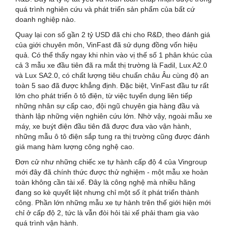
quá trình nghiên cứu và phát triển sản phẩm của bất cứ
doanh nghiệp nào.
Quay lại con số gần 2 tỷ USD đã chi cho R&D, theo đánh giá
của giới chuyên môn, VinFast đã sử dụng đồng vốn hiệu
quả. Có thể thấy ngay khi nhìn vào vị thế số 1 phân khúc của
cả 3 mẫu xe đầu tiên đã ra mắt thị trường là Fadil, Lux A2.0
và Lux SA2.0, có chất lượng tiêu chuẩn châu Âu cùng độ an
toàn 5 sao đã được khẳng định. Đặc biệt, VinFast đầu tư rất
lớn cho phát triển ô tô điện, từ việc tuyển dụng liên tiếp
những nhân sự cấp cao, đội ngũ chuyên gia hàng đầu và
thành lập những viện nghiên cứu lớn. Nhờ vậy, ngoài mẫu xe
máy, xe buýt điện đầu tiên đã được đưa vào vận hành,
những mẫu ô tô điện sắp tung ra thị trường cũng được đánh
giá mang hàm lượng công nghệ cao.
Đơn cử như những chiếc xe tự hành cấp độ 4 của Vingroup
mới đây đã chính thức được thử nghiệm - một mẫu xe hoàn
toàn không cần tài xế. Đây là công nghệ mà nhiều hãng
đang so kè quyết liệt nhưng chỉ một số ít phát triển thành
công. Phần lớn những mẫu xe tự hành trên thế giới hiện mới
chỉ ở cấp độ 2, tức là vẫn đòi hỏi tài xế phải tham gia vào
quá trình vận hành.