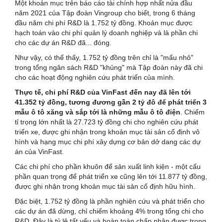
Một khoản mục trên báo cáo tài chính hợp nhất nửa đầu
năm 2021 của Tập đoàn Vingroup cho biết, trong 6 tháng
đầu năm chi phí R&D là 1.752 tỷ đồng. Khoản mục được
hạch toán vào chi phí quản lý doanh nghiệp và là phần chi
cho các dự án R&D đã... đóng.
Như vậy, có thể thấy, 1.752 tỷ đồng trên chỉ là "mẩu nhỏ"
trong tổng ngân sách R&D "khủng" mà Tập đoàn này đã chi
cho các hoạt động nghiên cứu phát triển của mình.
Thực tế, chi phí R&D của VinFast đến nay đã lên tới
41.352 tỷ đồng, tương đương gần 2 tỷ đô để phát triển 3
mẫu ô tô xăng và sắp tới là những mẫu ô tô điện
. Chiếm
tỉ trọng lớn nhất là 27.723 tỷ đồng chi cho nghiên cứu phát
triển xe, được ghi nhận trong khoản mục tài sản cố định vô
hình và hạng mục chi phí xây dựng cơ bản dở dang các dự
án của VinFast.
Các chi phí cho phần khuôn để sản xuất linh kiện - một cấu
phần quan trọng để phát triển xe cũng lên tới 11.877 tỷ đồng,
được ghi nhận trong khoản mục tài sản cố định hữu hình.
Đặc biệt, 1.752 tỷ đồng là phần nghiên cứu và phát triển cho
các dự án đã dừng, chỉ chiếm khoảng 4% trong tổng chi cho
R&D. Đây là tỷ lệ tất yếu và hoàn toàn chấp nhận được trong