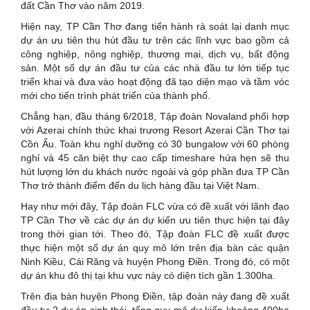
đất Cần Thơ vào năm 2019.
Hiện nay, TP Cần Thơ đang tiến hành rà soát lại danh mục
dự án ưu tiên thu hút đầu tư trên các lĩnh vực bao gồm cả
công nghiệp, nông nghiệp, thương mại, dịch vụ, bất động
sản. Một số dự án đầu tư của các nhà đầu tư lớn tiếp tục
triển khai và đưa vào hoạt động đã tạo diện mạo và tầm vóc
mới cho tiến trình phát triển của thành phố.
Chẳng hạn, đầu tháng 6/2018, Tập đoàn Novaland phối hợp
với Azerai chính thức khai trương Resort Azerai Cần Thơ tại
Cồn Ấu. Toàn khu nghỉ dưỡng có 30 bungalow với 60 phòng
nghỉ và 45 căn biệt thự cao cấp timeshare hứa hẹn sẽ thu
hút lượng lớn du khách nước ngoài và góp phần đưa TP Cần
Thơ trở thành điểm đến du lịch hàng đầu tại Việt Nam.
Hay như mới đây, Tập đoàn FLC vừa có đề xuất với lãnh đạo
TP Cần Thơ về các dự án dự kiến ưu tiên thực hiện tại đây
trong thời gian tới. Theo đó, Tập đoàn FLC đề xuất được
thực hiện một số dự án quy mô lớn trên địa bàn các quận
Ninh Kiều, Cái Răng và huyện Phong Điền. Trong đó, có một
dự án khu đô thị tại khu vực này có diện tích gần 1.300ha.
Trên địa bàn huyện Phong Điền, tập đoàn này đang đề xuất