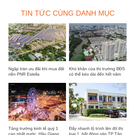
TIN TỨC CÙNG DANH MỤC
Ngập tràn ưu đãi khi mua đất
Khó khăn của thị trường BĐS
nền PNR Estella
có thể kéo dài đến hết năm
nay
Tăng trưởng kinh tế quý 1
Đẩy nhanh lộ trình lên đô thị
cao nhất nước, Hậu Giang
loại 1, bất động sản TP Tân