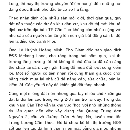
Long, thì nay thị trường chuyển “điểm nóng” đến những nơi
đang được thành phố đầu tư cơ sở hạ tầng.
Theo nhận định của nhiều sản môi giới, thời gian qua, quỹ
đất nền thuộc các dự án khu dân cư, khu đô thị mới khu tái
định cư trên địa bàn TP Cần Thơ không còn nhiều cộng với
nhu cầu của người dân tăng lên nên giá bất động sản bị đội
lên là điều khó tránh khỏi.
Ông Lê Huỳnh Hoàng Minh, Phó Giám đốc sàn giao dịch
BĐS Mekong Land, cho rằng trong hai năm qua, khi thị
trường tăng trưởng tốt thì không ít nhà đầu tư đã sẵn sàng
thế chấp tài sản, vay ngân hàng để mua đất lướt sóng kiếm
lời. Một số người có tiền nhàn rỗi cũng tham gia cuộc chơi
bằng cách mua lại nhà cũ để nâng cấp, sửa chữa, bán lại
kiếm lời. Các yếu tố này đã khiến giá đất tăng nhanh.
Cùng một miếng đất nền nhưng qua tay nhiều chủ khiến giá
đất bị đội lên cao trong vòng 2-3 năm trở lại đây. Trong đó,
khu Nam Cần Thơ vẫn là khu vực "hot" với nhờ những thông
tin liên quan đến việc xây dựng cầu Quang Trung đơn
Nguyên 2, cầu và đường Trần Hoàng Na, tuyến cao tốc
Trung Lương-Cần Thơ… Đó là chưa kể khi thị trường BĐS
sốt giá liên tục đã hình thành nên mặt bằng giá mới; nhũng