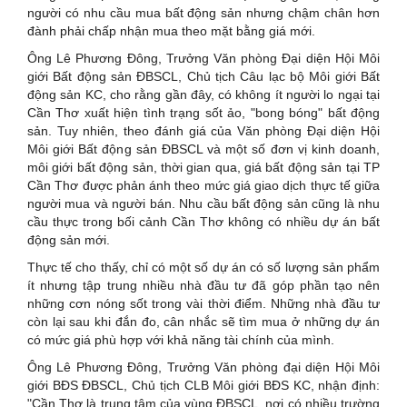
người có nhu cầu mua bất động sản nhưng chậm chân hơn
đành phải chấp nhận mua theo mặt bằng giá mới.
Ông Lê Phương Đông, Trưởng Văn phòng Đại diện Hội Môi
giới Bất động sản ĐBSCL, Chủ tịch Câu lạc bộ Môi giới Bất
động sản KC, cho rằng gần đây, có không ít người lo ngại tại
Cần Thơ xuất hiện tình trạng sốt ảo, "bong bóng" bất động
sản. Tuy nhiên, theo đánh giá của Văn phòng Đại diện Hội
Môi giới Bất động sản ĐBSCL và một số đơn vị kinh doanh,
môi giới bất động sản, thời gian qua, giá bất động sản tại TP
Cần Thơ được phản ánh theo mức giá giao dịch thực tế giữa
người mua và người bán. Nhu cầu bất động sản cũng là nhu
cầu thực trong bối cảnh Cần Thơ không có nhiều dự án bất
động sản mới.
Thực tế cho thấy, chỉ có một số dự án có số lượng sản phẩm
ít nhưng tập trung nhiều nhà đầu tư đã góp phần tạo nên
những cơn nóng sốt trong vài thời điểm. Những nhà đầu tư
còn lại sau khi đắn đo, cân nhắc sẽ tìm mua ở những dự án
có mức giá phù hợp với khả năng tài chính của mình.
Ông Lê Phương Đông, Trưởng Văn phòng đại diện Hội Môi
giới BĐS ĐBSCL, Chủ tịch CLB Môi giới BĐS KC, nhận định:
"Cần Thơ là trung tâm của vùng ĐBSCL, nơi có nhiều trường