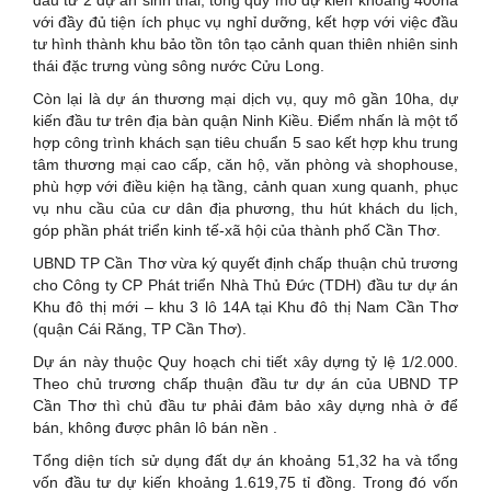
đầu tư 2 dự án sinh thái, tổng quy mô dự kiến khoảng 400ha
với đầy đủ tiện ích phục vụ nghỉ dưỡng, kết hợp với việc đầu
tư hình thành khu bảo tồn tôn tạo cảnh quan thiên nhiên sinh
thái đặc trưng vùng sông nước Cửu Long.
Còn lại là dự án thương mại dịch vụ, quy mô gần 10ha, dự
kiến đầu tư trên địa bàn quận Ninh Kiều. Điểm nhấn là một tổ
hợp công trình khách sạn tiêu chuẩn 5 sao kết hợp khu trung
tâm thương mại cao cấp, căn hộ, văn phòng và shophouse,
phù hợp với điều kiện hạ tầng, cảnh quan xung quanh, phục
vụ nhu cầu của cư dân địa phương, thu hút khách du lịch,
góp phần phát triển kinh tế-xã hội của thành phố Cần Thơ.
UBND TP Cần Thơ vừa ký quyết định chấp thuận chủ trương
cho Công ty CP Phát triển Nhà Thủ Đức (TDH) đầu tư dự án
Khu đô thị mới – khu 3 lô 14A tại Khu đô thị Nam Cần Thơ
(quận Cái Răng, TP Cần Thơ).
Dự án này thuộc Quy hoạch chi tiết xây dựng tỷ lệ 1/2.000.
Theo chủ trương chấp thuận đầu tư dự án của UBND TP
Cần Thơ thì chủ đầu tư phải đảm bảo xây dựng nhà ở để
bán, không được phân lô bán nền .
Tổng diện tích sử dụng đất dự án khoảng 51,32 ha và tổng
vốn đầu tư dự kiến khoảng 1.619,75 tỉ đồng. Trong đó vốn