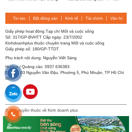
khẳng định vị thế trong khu
An tăng trưởng mạnh
vực
Tin tức
Bất động sản
Kinh tế
Tài chính
Văn hóa-Gi
Giấy phép hoạt động Tạp chí Mốt và cuộc sống
Số: 317/GP-BVHTT Cấp ngày: 23/7/2002
Kinhdoanhplus thuộc chuyên trang Mốt và cuộc sống
Giấy phép số: 180/GP-TTDT
Phụ trách nội dung: Nguyễn Viết Sáng
Hotline / Quảng cáo: 0937 636383
Địa chỉ: 03 Nguyễn Văn Đậu, Phường 5, Phú Nhuận, TP Hồ Chí
Minh
© Bản quyền thuộc về Kinh doanh plus.