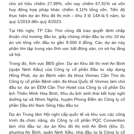
chủ sở hữu chiếm 27,98%, vốn vay chiếm 67,91% và vốn
huy động hợp pháp khác chiếm 4,11% tổng vốn. Tiến độ
thực hiện dự án Khu đô thị mới – khu 3 lô 14A là 5 năm, từ
quý 1/2019 đến quý 4/2023.
Tại Hội nghị, TP Cần Thơ cũng đã trao quyết định chấp
thuận chủ trương đầu tư, giấy chứng nhận đầu tư cho 10 dự
án với tổng vốn đầu tư gần 8.000 tỉ đồng. Các dự án này
phần lớn tập trung vào lĩnh vực bất động sản, cơ sở hạ tầng
xã hội.
Trong đó, lĩnh vực BĐS gồm: Dự án Khu đô thị mới An Bình
(quận Ninh Kiều) của Công ty cổ phần Đầu tư xây dựng
Hồng Phát; dự án Bệnh viện đa khoa Vinmec Cần Thơ do
Công ty cổ phần Bệnh viện đa khoa Quốc tế Vinmec làm chủ
đầu tư; dự án ÊEM Cần Thơ Hotel của Công ty cổ phần Du
lịch Thiên Minh Hòa Bình; Khu du lịch sinh thái kết hợp nghỉ
dưỡng tại xã Nhơn Nghĩa, huyện Phong Điền do Công ty cổ
phần Dầu khí Nam Sông Hậu đầu tư;
Dự án Trung tâm Hội nghị cấp quốc tế và khu vực các công
trình đa chức năng, do Công ty cổ phần PQC Convention
làm chủ đầu tư; dự án Khu đô thị mới An Bình (khu 3),
phường An Bình, quận Ninh Kiều, nhà đầu tư là Công ty cổ