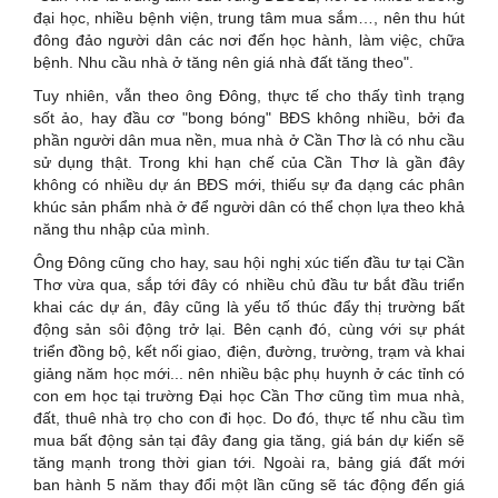
đại học, nhiều bệnh viện, trung tâm mua sắm…, nên thu hút
đông đảo người dân các nơi đến học hành, làm việc, chữa
bệnh. Nhu cầu nhà ở tăng nên giá nhà đất tăng theo".
Tuy nhiên, vẫn theo ông Đông, thực tế cho thấy tình trạng
sốt ảo, hay đầu cơ "bong bóng" BĐS không nhiều, bởi đa
phần người dân mua nền, mua nhà ở Cần Thơ là có nhu cầu
sử dụng thật. Trong khi hạn chế của Cần Thơ là gần đây
không có nhiều dự án BĐS mới, thiếu sự đa dạng các phân
khúc sản phẩm nhà ở để người dân có thể chọn lựa theo khả
năng thu nhập của mình.
Ông Đông cũng cho hay, sau hội nghị xúc tiến đầu tư tại Cần
Thơ vừa qua, sắp tới đây có nhiều chủ đầu tư bắt đầu triển
khai các dự án, đây cũng là yếu tố thúc đẩy thị trường bất
động sản sôi động trở lại. Bên cạnh đó, cùng với sự phát
triển đồng bộ, kết nối giao, điện, đường, trường, trạm và khai
giảng năm học mới... nên nhiều bậc phụ huynh ở các tỉnh có
con em học tại trường Đại học Cần Thơ cũng tìm mua nhà,
đất, thuê nhà trọ cho con đi học. Do đó, thực tế nhu cầu tìm
mua bất động sản tại đây đang gia tăng, giá bán dự kiến sẽ
tăng mạnh trong thời gian tới. Ngoài ra, bảng giá đất mới
ban hành 5 năm thay đổi một lần cũng sẽ tác động đến giá