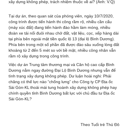
xây dựng không phép, trách nhiệm thuộc về ai? (Ảnh: V.Q)
Tại dự án, theo quan sát của phóng viên, ngày 10/7/2020,
công trình được tiến hành thi công rầm rộ, nhiều cần cẩu
(máy xúc đất) đang tiến hành đào hầm làm móng, nhiều
đoàn xe tải nối đuôi nhau chở đất, vật liệu, cọc, xếp hàng dài
tại phía bên ngoài mặt tiền quốc lộ 13 (đại lộ Bình Dương).
Phía bên trong một số phần đã được đào sâu xuống lòng đất
khoảng từ 2 đến 5 mét so với bề mặt, nhiều công nhân vẫn
rầm rộ xây dựng trong công trình.
Việc dự án Trung tâm thương mại và Căn hộ cao cấp Bình
Dương nằm ngay đường Đại Lộ Bình Dương nhưng vẫn để
tình trạng xây dựng không phép. Dư luận hoài nghi: Phải
chăng có thế lực nào “chống lưng” cho Công ty CP Địa ốc
Sài Gòn-KL thoải mái tung hoành xây dựng không phép hay
chính quyền tỉnh Bình Dương bất lực với chủ đầu tư Địa ốc
Sài Gòn-KL?
Theo Tuổi trẻ Thủ Đô