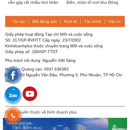
vẫn gặp rất nhiều khó khăn
Điền, nhân tố mới khu Đông
trong Quý I
Tin tức
Bất động sản
Kinh tế
Tài chính
Văn hóa-Gi
Giấy phép hoạt động Tạp chí Mốt và cuộc sống
Số: 317/GP-BVHTT Cấp ngày: 23/7/2002
Kinhdoanhplus thuộc chuyên trang Mốt và cuộc sống
Giấy phép số: 180/GP-TTDT
Phụ trách nội dung: Nguyễn Viết Sáng
Hotline / Quảng cáo: 0937 636383
Địa chỉ: 03 Nguyễn Văn Đậu, Phường 5, Phú Nhuận, TP Hồ Chí
Minh
© Bản quyền thuộc về Kinh doanh plus.