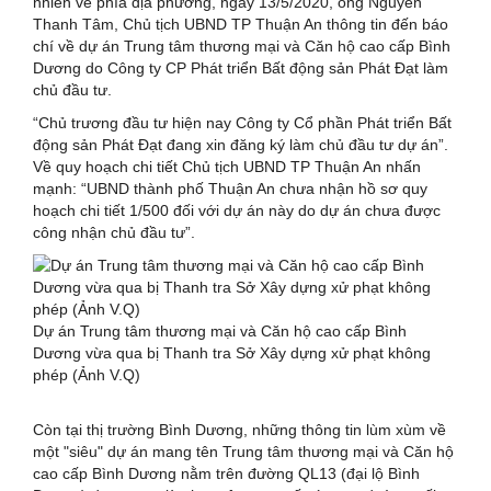
nhiên về phía địa phương, ngày 13/5/2020, ông Nguyễn
Thanh Tâm, Chủ tịch UBND TP Thuận An thông tin đến báo
chí về dự án Trung tâm thương mại và Căn hộ cao cấp Bình
Dương do Công ty CP Phát triển Bất động sản Phát Đạt làm
chủ đầu tư.
“Chủ trương đầu tư hiện nay Công ty Cổ phần Phát triển Bất
động sản Phát Đạt đang xin đăng ký làm chủ đầu tư dự án”.
Về quy hoạch chi tiết Chủ tịch UBND TP Thuận An nhấn
mạnh: “UBND thành phố Thuận An chưa nhận hồ sơ quy
hoạch chi tiết 1/500 đối với dự án này do dự án chưa được
công nhận chủ đầu tư”.
Dự án Trung tâm thương mại và Căn hộ cao cấp Bình
Dương vừa qua bị Thanh tra Sở Xây dựng xử phạt không
phép (Ảnh V.Q)
Còn tại thị trường Bình Dương, những thông tin lùm xùm về
một "siêu" dự án mang tên Trung tâm thương mại và Căn hộ
cao cấp Bình Dương nằm trên đường QL13 (đại lộ Bình