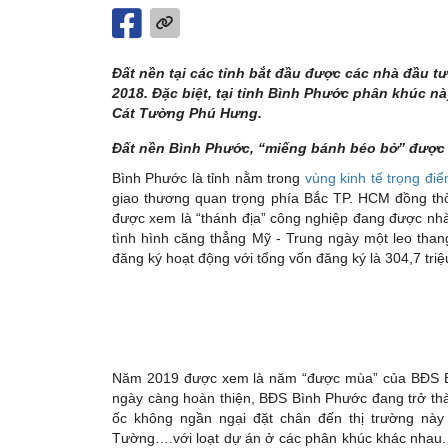
Đất nền tại các tỉnh bắt đầu được các nhà đầu 
2018. Đặc biệt, tại tỉnh Bình Phước phân khúc 
Cát Tường Phú Hưng.
Đất nền Bình Phước, “miếng bánh béo bở” được
Bình Phước là tỉnh nằm trong
vùng kinh tế trọng đi
giao thương quan trọng phía Bắc TP. HCM đồng thờ
được xem là “thánh địa” công nghiệp đang được nhà 
tình hình căng thẳng Mỹ - Trung ngày một leo tha
đăng ký hoạt động với tổng vốn đăng ký là 304,7 tri
Năm 2019 được xem là năm “được mùa” của BĐS Bình
ngày càng hoàn thiện, BĐS Bình Phước đang trở th
ốc không ngần ngại đặt chân đến thị trường nà
Tường….với loạt dự án ở các phân khúc khác nhau. Đ