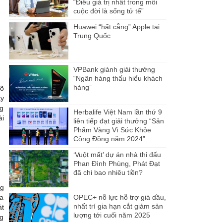
“Điều giá trị nhất trong mỗi
cuộc đời là sống tử tế”
Huawei “hất cẳng” Apple tại
Trung Quốc
VPBank giành giải thưởng
“Ngân hàng thấu hiểu khách
hàng”
gõ
ây
ng
Herbalife Việt Nam lần thứ 9
ài
liên tiếp đạt giải thưởng “Sản
Phẩm Vàng Vì Sức Khỏe
Cộng Đồng năm 2024”
‘Vuột mất’ dự án nhà thi đấu
Phan Đình Phùng, Phát Đạt
đã chi bao nhiêu tiền?
ng
ịa
OPEC+ nỗ lực hỗ trợ giá dầu,
nhất trí gia hạn cắt giảm sản
át
lượng tới cuối năm 2025
ng