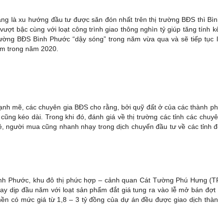
đang là xu hướng đầu tư được săn đón nhất trên thị trường BĐS thì Bì
vượt bậc cùng với loạt công trình giao thông nghìn tỷ giúp tăng tính k
trường BĐS Bình Phước “dậy sóng” trong năm vừa qua và sẽ tiếp tục 
âm trong năm 2020.
mạnh mẽ, các chuyên gia BĐS cho rằng, bởi quỹ đất ở của các thành p
 cũng kéo dài. Trong khi đó, đánh giá về thị trường các tỉnh các chuy
 rẻ, người mua cũng nhanh nhạy trong dịch chuyển đầu tư về các tỉnh 
Bình Phước, khu đô thị phức hợp – cảnh quan Cát Tường Phú Hưng (T
ngay dịp đầu năm với loạt sản phẩm đắt giá tung ra vào lễ mở bán đợt
ền có mức giá từ 1,8 – 3 tỷ đồng của dự án đều được giao dịch thà