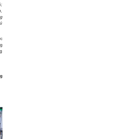
%;
h,
ng
hú
ớc
ng
ng
g