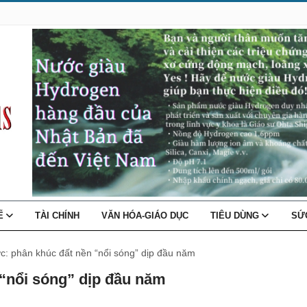
TẾ
TÀI CHÍNH
VĂN HÓA-GIÁO DỤC
TIÊU DÙNG
SỨ
c: phân khúc đất nền “nổi sóng” dịp đầu năm
“nổi sóng” dịp đầu năm