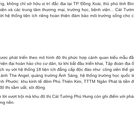
g, không chỉ sở hữu vị trí đắc địa tại TP. Đồng Xoài, thủ phủ tỉnh Bì
iện và các trung tâm thương mại, trường học, bệnh viện... Cát Tườ
ới hệ thống tiện ích riêng hoàn thiện đảm bảo môi trường sống cho 
ược phát triển theo mô hình đô thị phức hợp cảnh quan kiểu mẫu đ
hiện đại hoàn hảo cho cư dân, từ khi bắt đầu triển khai, Tập đoàn địa 
h vụ với hệ thống 18 tiện ích đẳng cấp độc đáo như: công viên thế gi
iện ảnh The Angel, quảng trường Ánh Sáng, hệ thống trường học quốc t
ình Phước: khu kinh tế đêm Phú Thiên Kim, TTTM Ngân Phát là tiền 
ô thị sầm uất, sôi động.
h lời vượt trội mà khu đô thị Cát Tường Phú Hưng còn ghi điểm với ph
ừng nền.