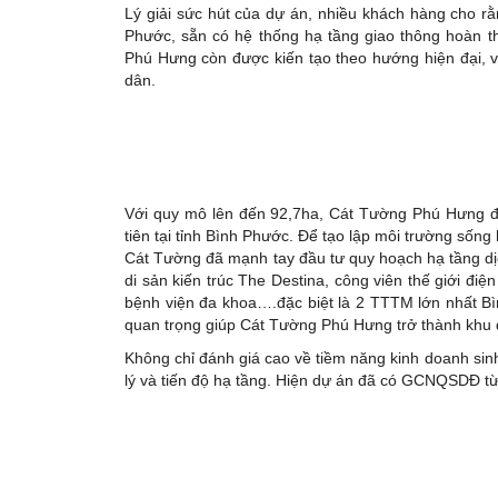
Lý giải sức hút của dự án, nhiều khách hàng cho rằn
Phước, sẵn có hệ thống hạ tầng giao thông hoàn th
Phú Hưng còn được kiến tạo theo hướng hiện đại, v
dân.
Với quy mô lên đến 92,7ha, Cát Tường Phú Hưng đ
tiên tại tỉnh Bình Phước. Để tạo lập môi trường sống 
Cát Tường đã mạnh tay đầu tư quy hoạch hạ tầng dịc
di sản kiến trúc The Destina, công viên thế giới đ
bệnh viện đa khoa….đặc biệt là 2 TTTM lớn nhất B
quan trọng giúp Cát Tường Phú Hưng trở thành khu đ
Không chỉ đánh giá cao về tiềm năng kinh doanh sin
lý và tiến độ hạ tầng. Hiện dự án đã có GCNQSDĐ t