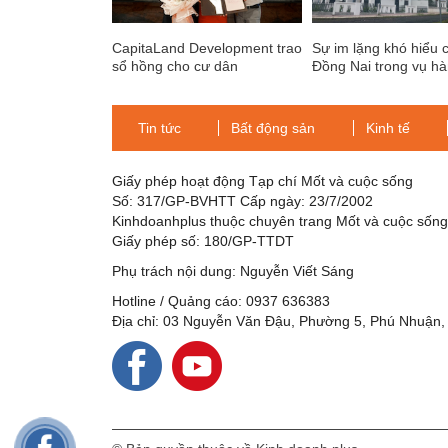
CapitaLand Development trao
Sự im lặng khó hiểu 
sổ hồng cho cư dân
Đồng Nai trong vụ h
D1MENSION và bàn giao căn
biệt thự xây "lụi"
hộ ZENITY tại TP. Hồ Chí
Minh
Tin tức
Bất động sản
Kinh tế
Giấy phép hoạt động Tạp chí Mốt và cuộc sống
Số: 317/GP-BVHTT Cấp ngày: 23/7/2002
Kinhdoanhplus thuộc chuyên trang Mốt và cuộc sốn
Giấy phép số: 180/GP-TTDT
Phụ trách nội dung: Nguyễn Viết Sáng
Hotline / Quảng cáo: 0937 636383
Địa chỉ: 03 Nguyễn Văn Đậu, Phường 5, Phú Nhuận,