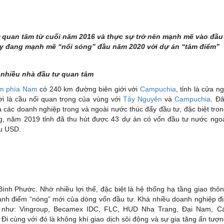
tư quan tâm từ cuối năm 2016 và thực sự trở nên mạnh mẽ vào đầu
này đang mạnh mẽ “nổi sóng” đầu năm 2020 với dự án “tâm điểm”
 nhiều nhà đầu tư quan tâm
ểm phía Nam
có 240 km đường biên giới với
Campuchia
, tỉnh là cửa n
i là cầu nối quan trọng của vùng với
Tây Nguyên
và
Campuchia
. Đ
các doanh nghiệp trong và ngoài nước thúc đẩy đầu tư, đặc biệt tro
ng, năm 2019 tỉnh đã thu hút được 43 dự án có vốn đầu tư nước ngo
ệu USD.
 Phước. Nhờ nhiều lợi thế, đặc biệt là hệ thống hạ tầng giao thô
ành điểm “nóng” mới của dòng vốn đầu tư. Khá nhiều doanh nghiệp đ
y như: Vingroup, Becamex IDC, FLC, HUD Nha Trang, Đại Nam, C
i cùng với đó là không khí giao dịch sôi động và sự gia tăng ấn tượ