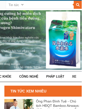
C KHỎE
CÔNG NGHỆ
PHÁP LUẬT
XE
TIN TỨC XEM NHIỀU
Ông Phan Đình Tuệ - Chủ
tịch HĐQT Bamboo Airways: