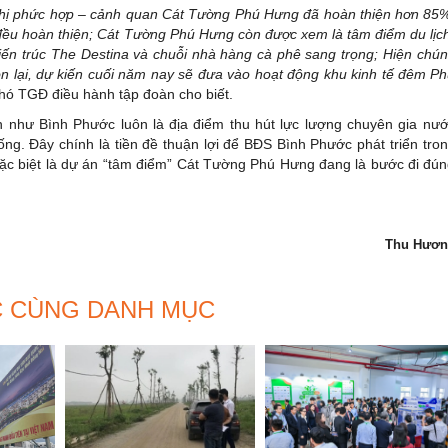
 thị phức hợp – cảnh quan Cát Tường Phú Hưng đã hoàn thiện hơn 85
n đều hoàn thiện; Cát Tường Phú Hưng còn được xem là tâm điểm du lịc
n kiến trúc The Destina và chuỗi nhà hàng cà phê sang trọng; Hiện chú
n lại, dự kiến cuối năm nay sẽ đưa vào hoạt động khu kinh tế đêm P
Phó TGĐ điều hành tập đoàn cho biết.
 như Bình Phước luôn là địa điểm thu hút lực lượng chuyên gia nư
ống. Đây chính là tiền đề thuận lợi để BĐS Bình Phước phát triển tro
đặc biệt là dự án “tâm điểm” Cát Tường Phú Hưng đang là bước đi đú
Thu Hươn
C CÙNG DANH MỤC