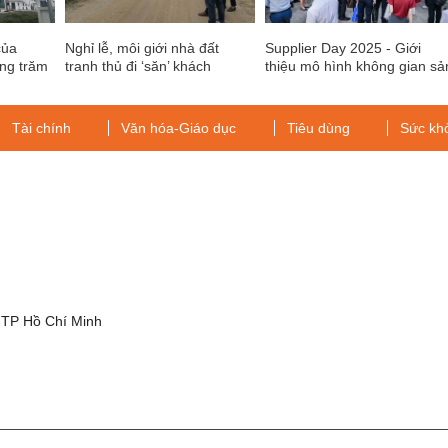
của
Nghỉ lễ, môi giới nhà đất
Supplier Day 2025 - Giới
àng trăm
tranh thủ đi ‘săn’ khách
thiệu mô hình không gian sả
xuất bền vững - Nhà xưởng
Đa năng thế hệ mới
Tài chính
Văn hóa-Giáo dục
Tiêu dùng
Sức kh
g
 TP Hồ Chí Minh