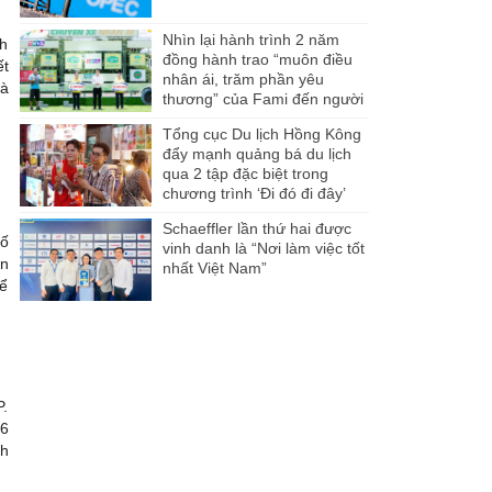
Nhìn lại hành trình 2 năm
nh
đồng hành trao “muôn điều
ết
nhân ái, trăm phần yêu
là
thương” của Fami đến người
dân Miền Tây
Tổng cục Du lịch Hồng Kông
đẩy mạnh quảng bá du lịch
qua 2 tập đặc biệt trong
chương trình ‘Đi đó đi đây’
Schaeffler lần thứ hai được
hố
vinh danh là “Nơi làm việc tốt
ên
nhất Việt Nam”
để
P.
 6
nh