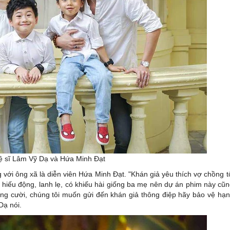
ệ sĩ Lâm Vỹ Dạ và Hứa Minh Đạt
ới ông xã là diễn viên Hứa Minh Đạt. "Khán giả yêu thích vợ chồng t
ất hiếu động, lanh lẹ, có khiếu hài giống ba mẹ nên dự án phim này cũ
ếng cười, chúng tôi muốn gửi đến khán giả thông điệp hãy bảo vệ hạ
Dạ nói.