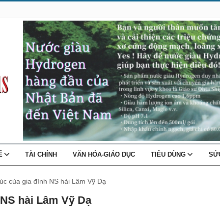
TẾ
TÀI CHÍNH
VĂN HÓA-GIÁO DỤC
TIÊU DÙNG
SỨ
úc của gia đình NS hài Lâm Vỹ Dạ
h NS hài Lâm Vỹ Dạ