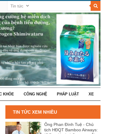
C KHỎE
CÔNG NGHỆ
PHÁP LUẬT
XE
TIN TỨC XEM NHIỀU
Ông Phan Đình Tuệ - Chủ
tịch HĐQT Bamboo Airways: