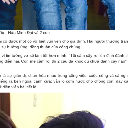
Dạ - Hứa Minh Đạt và 2 con
 có được một cô vợ biết vun vén cho gia đình. Hai người thường tra
ợc sự hưởng ứng, đồng thuận của công chúng.
vì tin tưởng vợ sẽ làm tốt hơn mình. "Tôi cầm cây roi lên định đánh t
ang diễn hài. Còn mẹ cầm roi thì 2 cậu đã khóc dù chưa đánh cây nào"
 là sự giản dị, chan hòa nhau trong công việc, cuộc sống và cả ng
 tiếng ra bên ngoài cánh cửa; vẫn lo cơm nước cho chồng con, dạy c
iễn viên hài tiết lộ.