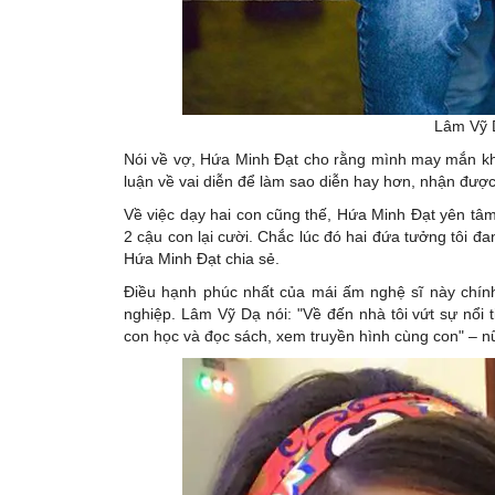
Lâm Vỹ 
Nói về vợ, Hứa Minh Đạt cho rằng mình may mắn khi
luận về vai diễn để làm sao diễn hay hơn, nhận đư
Về việc dạy hai con cũng thế, Hứa Minh Đạt yên tâm 
2 cậu con lại cười. Chắc lúc đó hai đứa tưởng tôi đ
Hứa Minh Đạt chia sẻ.
Điều hạnh phúc nhất của mái ấm nghệ sĩ này chính
nghiệp. Lâm Vỹ Dạ nói: "Về đến nhà tôi vứt sự nổi
con học và đọc sách, xem truyền hình cùng con" – nữ d