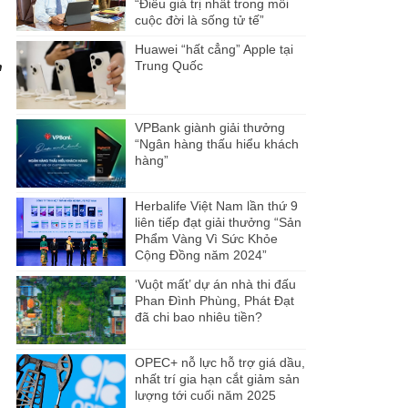
“Điều giá trị nhất trong mỗi
cuộc đời là sống tử tế”
Huawei “hất cẳng” Apple tại
Trung Quốc
n
VPBank giành giải thưởng
“Ngân hàng thấu hiểu khách
hàng”
Herbalife Việt Nam lần thứ 9
liên tiếp đạt giải thưởng “Sản
Phẩm Vàng Vì Sức Khỏe
Cộng Đồng năm 2024”
‘Vuột mất’ dự án nhà thi đấu
Phan Đình Phùng, Phát Đạt
đã chi bao nhiêu tiền?
OPEC+ nỗ lực hỗ trợ giá dầu,
nhất trí gia hạn cắt giảm sản
lượng tới cuối năm 2025