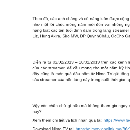
Theo đó, các anh chàng và cô nàng luôn được cộng
như một lời chúc mừng năm mới đến với những ngư
hàng loạt các tên tuổi đình đám trong làng stream
Liz, Hùng Akira, Siro MW, ĐP QuỳnhChâu, OcCho Ga
Diễn ra từ 02/02/2019 – 10/02/2019 trên các kênh l
của các streamer, để cầu mong cho một năm Kỷ Hợ
đây cũng là món quà đầu năm từ Nimo TV gửi tặng đ
các streamer của nền tảng này trong suốt thời gian 
Vậy còn chần chừ gì nữa mà không tham gia ngay đ
này?
Xem thêm chi tiết và lịch nhận quà tại:
https://www.f
Download Nimo TV tại:
https://nimotv.onelink.me/B