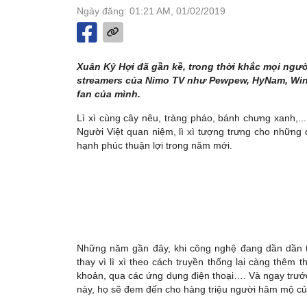
Ngày đăng: 01:21 AM, 01/02/2019
Xuân Kỷ Hợi đã gần kề, trong thời khắc mọi ng
streamers của Nimo TV như Pewpew, HyNam, WinD
fan của mình.
Lì xì cùng cây nêu, tràng pháo, bánh chưng xanh,..
Người Việt quan niệm, lì xì tượng trưng cho những
hạnh phúc thuận lợi trong năm mới.
Những năm gần đây, khi công nghệ đang dần dần th
thay vì lì xì theo cách truyền thống lại càng thêm
khoản, qua các ứng dụng điện thoại…. Và ngay trướ
này, họ sẽ đem đến cho hàng triệu người hâm mộ củ