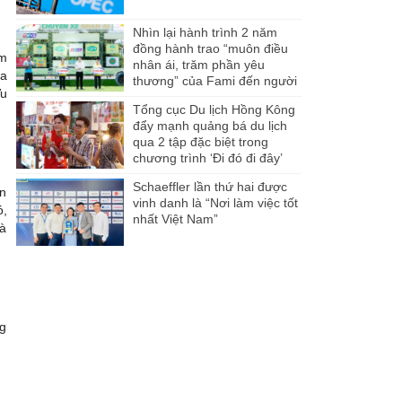
Nhìn lại hành trình 2 năm
đồng hành trao “muôn điều
am
nhân ái, trăm phần yêu
ủa
thương” của Fami đến người
Vu
dân Miền Tây
Tổng cục Du lịch Hồng Kông
đẩy mạnh quảng bá du lịch
qua 2 tập đặc biệt trong
chương trình ‘Đi đó đi đây’
Schaeffler lần thứ hai được
ân
vinh danh là “Nơi làm việc tốt
ó,
nhất Việt Nam”
và
ng