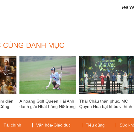
Hải Y
C CÙNG DANH MỤC
im điện
Á hoàng Golf Queen Hải Anh
Thái Châu thán phục, MC
 Công
dành giải Nhất bảng Nữ trong
Quỳnh Hoa bật khóc vì hình
giải Golf Kremlin Cup 2019
ảnh Henry Ngọc Thạch ôm
hũ tro cốt trong màn diễn về
mẹ
Tài chính
Văn hóa-Giáo dục
Tiêu dùng
Sức kh