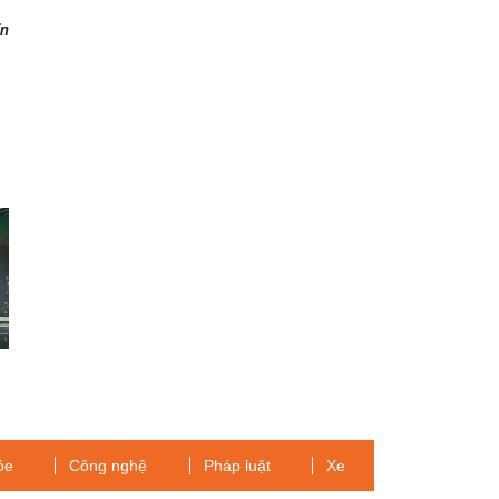
ến
ỏe
Công nghệ
Pháp luật
Xe