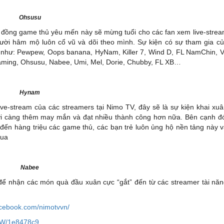
Ohsusu
 đồng game thủ yêu mến này sẽ mừng tuổi cho các fan xem live-stre
ời hâm mộ luôn cổ vũ và dõi theo mình. Sự kiện có sự tham gia c
er như: Pewpew, Oops banana, HyNam, Killer 7, Wind D, FL NamChin, 
ming, Ohsusu, Nabee, Umi, Mel, Dorie, Chubby, FL XB…
Hynam
ive-stream của các streamers tại Nimo TV, đây sẽ là sự kiện khai xu
i càng thêm may mắn và đạt nhiều thành công hơn nữa. Bên cạnh đ
ến hàng triệu các game thủ, các bạn trẻ luôn ủng hộ nền tảng này 
qua
Nabee
ể nhận các món quà đầu xuân cực “gắt” đến từ các streamer tài nă
acebook.com/nimotvvn/
6cW/1e8478c9