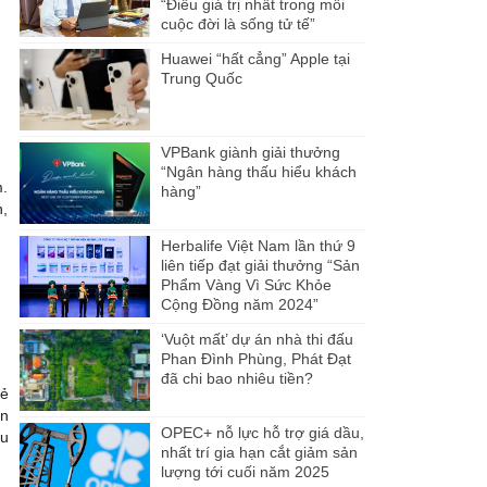
“Điều giá trị nhất trong mỗi
cuộc đời là sống tử tế”
Huawei “hất cẳng” Apple tại
Trung Quốc
VPBank giành giải thưởng
“Ngân hàng thấu hiểu khách
m.
hàng”
n,
Herbalife Việt Nam lần thứ 9
liên tiếp đạt giải thưởng “Sản
Phẩm Vàng Vì Sức Khỏe
Cộng Đồng năm 2024”
‘Vuột mất’ dự án nhà thi đấu
Phan Đình Phùng, Phát Đạt
đã chi bao nhiêu tiền?
rẻ
ển
OPEC+ nỗ lực hỗ trợ giá dầu,
ưu
nhất trí gia hạn cắt giảm sản
lượng tới cuối năm 2025