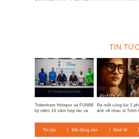
TIN TỨ
Tottenham Hotspur và FUN88
Ra mắt cùng lúc 2 ph
kỷ niệm 10 năm hợp tác và
ảnh về nhạc sĩ Trịnh
phát triển
Sơn
Tin tức
Bất động sản
Kinh tế