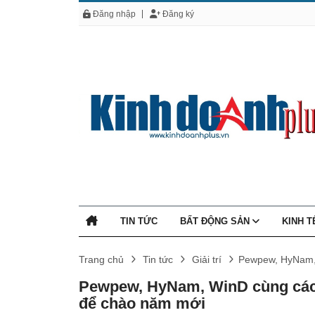
Đăng nhập
Đăng ký
TIN TỨC
BẤT ĐỘNG SẢN
KINH 
Trang chủ
Tin tức
Giải trí
Pewpew, HyNam, W
Pewpew, HyNam, WinD cùng các h
để chào năm mới