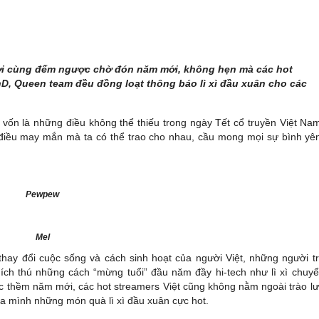
ười cùng đếm ngược chờ đón năm mới, không hẹn mà các hot
, Queen team đều đồng loạt thông báo lì xì đầu xuân cho các
. vốn là những điều không thể thiếu trong ngày Tết cổ truyền Việt Na
 điều may mắn mà ta có thể trao cho nhau, cầu mong mọi sự bình yê
Pewpew
Mel
ay đổi cuộc sống và cách sinh hoạt của người Việt, những người t
 thích thú những cách “mừng tuổi” đầu năm đầy hi-tech như lì xì chuy
c thềm năm mới, các hot streamers Việt cũng không nằm ngoài trào l
a mình những món quà lì xì đầu xuân cực hot.