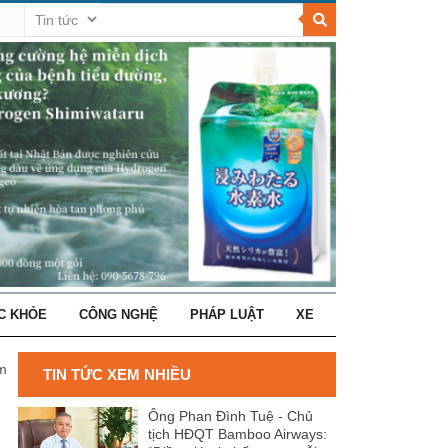
C KHỎE
CÔNG NGHỆ
PHÁP LUẬT
XE
ăm mới
TIN TỨC XEM NHIỀU
Ông Phan Đình Tuệ - Chủ
tịch HĐQT Bamboo Airways: