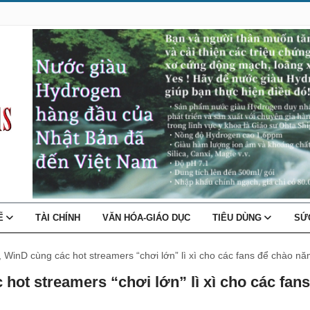
TẾ
TÀI CHÍNH
VĂN HÓA-GIÁO DỤC
TIÊU DÙNG
SỨ
inD cùng các hot streamers “chơi lớn” lì xì cho các fans để chào n
ot streamers “chơi lớn” lì xì cho các fans