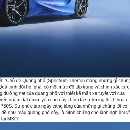
t: “Chủ đề Quang phổ (Spectrum Theme) mang những gì chún
Quá trình đỏi hỏi phải có một mức độ tập trung và chính xác cực
 đường nét của quang phổ với thiết kế thân xe tuyệt vời của
triển nhằm đạt được yêu cầu này chính là sự tương thích hoàn
ên 750S. Sự phức tạp ngày càng tăng của những gì chúng tôi có
ủ đề như màu quang phổ này, là minh chứng cho kinh nghiệm v
 tại MSO”.