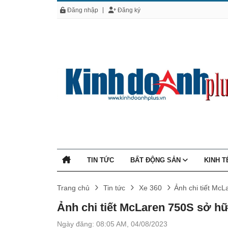
Đăng nhập
Đăng ký
TIN TỨC
BẤT ĐỘNG SẢN
KINH 
Trang chủ
Tin tức
Xe 360
Ảnh chi tiết Mc
Ảnh chi tiết McLaren 750S sở 
Ngày đăng: 08:05 AM, 04/08/2023