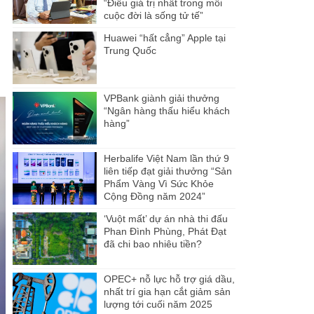
“Điều giá trị nhất trong mỗi
cuộc đời là sống tử tế”
Huawei “hất cẳng” Apple tại
Trung Quốc
VPBank giành giải thưởng
“Ngân hàng thấu hiểu khách
hàng”
Herbalife Việt Nam lần thứ 9
liên tiếp đạt giải thưởng “Sản
Phẩm Vàng Vì Sức Khỏe
Cộng Đồng năm 2024”
‘Vuột mất’ dự án nhà thi đấu
Phan Đình Phùng, Phát Đạt
đã chi bao nhiêu tiền?
OPEC+ nỗ lực hỗ trợ giá dầu,
nhất trí gia hạn cắt giảm sản
lượng tới cuối năm 2025