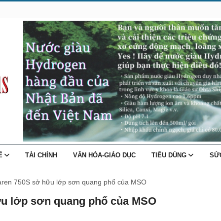
TẾ
TÀI CHÍNH
VĂN HÓA-GIÁO DỤC
TIÊU DÙNG
SỨ
Laren 750S sở hữu lớp sơn quang phổ của MSO
hữu lớp sơn quang phổ của MSO