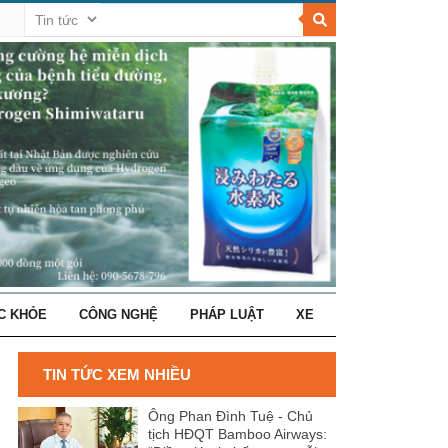
C KHỎE
CÔNG NGHỆ
PHÁP LUẬT
XE
TIN TỨC XEM NHIỀU
Ông Phan Đình Tuệ - Chủ
tịch HĐQT Bamboo Airways: