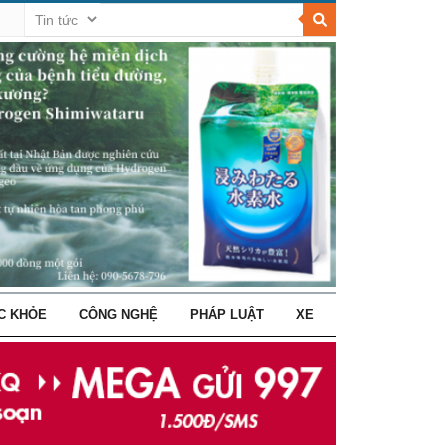
C KHỎE
CÔNG NGHỆ
PHÁP LUẬT
XE