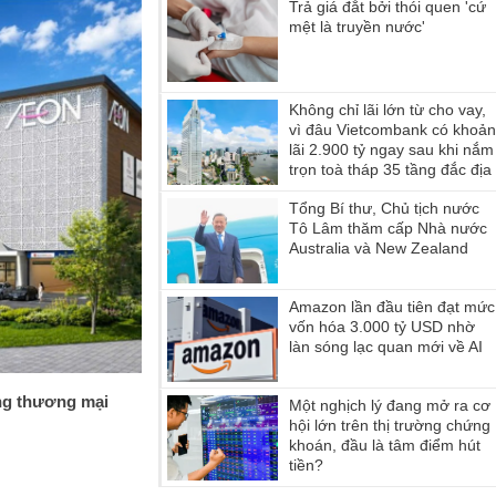
Trả giá đắt bởi thói quen 'cứ
mệt là truyền nước'
Không chỉ lãi lớn từ cho vay,
vì đâu Vietcombank có khoả
lãi 2.900 tỷ ngay sau khi nắm
trọn toà tháp 35 tầng đắc địa
hàng đầu phường Sài Gòn?
Tổng Bí thư, Chủ tịch nước
Tô Lâm thăm cấp Nhà nước
Australia và New Zealand
Amazon lần đầu tiên đạt mức
vốn hóa 3.000 tỷ USD nhờ
làn sóng lạc quan mới về AI
ng thương mại
Một nghịch lý đang mở ra cơ
hội lớn trên thị trường chứng
khoán, đầu là tâm điểm hút
tiền?