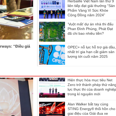
Herbalife Việt Nam lần thứ 9
liên tiếp đạt giải thưởng “Sản
Phẩm Vàng Vì Sức Khỏe
Cộng Đồng năm 2024”
‘Vuột mất’ dự án nhà thi đấu
Phan Đình Phùng, Phát Đạt
đã chi bao nhiêu tiền?
rways: “Điều giá
OPEC+ nỗ lực hỗ trợ giá dầu
nhất trí gia hạn cắt giảm sản
lượng tới cuối năm 2025
Hiện thực hóa mục tiêu Net
Zero trở thành phép thử năn
lực thực thi của doanh nghiệ
trong kỉ nguyên mới
Alan Walker bắt tay cùng
STING Energy® thổi hồn cho
giai điệu của Giải đua xe