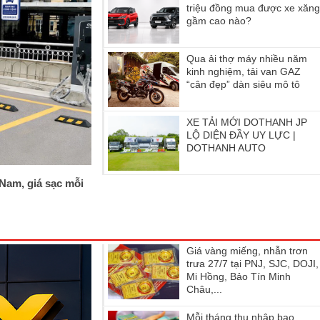
triệu đồng mua được xe xăn
gầm cao nào?
Qua ải thợ máy nhiều năm
kinh nghiệm, tải van GAZ
“cân đẹp” dàn siêu mô tô
XE TẢI MỚI DOTHANH JP
LỘ DIỆN ĐẦY UY LỰC |
DOTHANH AUTO
 Nam, giá sạc mỗi
Giá vàng miếng, nhẫn trơn
trưa 27/7 tại PNJ, SJC, DOJI,
Mi Hồng, Bảo Tín Minh
Châu,...
Mỗi tháng thu nhập bao