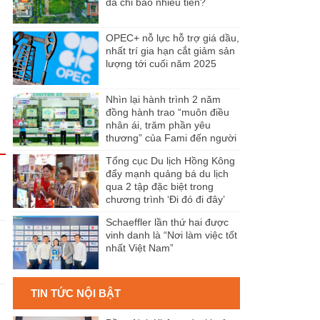
đã chi bao nhiêu tiền?
OPEC+ nỗ lực hỗ trợ giá dầu,
nhất trí gia hạn cắt giảm sản
lượng tới cuối năm 2025
Nhìn lại hành trình 2 năm
đồng hành trao “muôn điều
nhân ái, trăm phần yêu
thương” của Fami đến người
dân Miền Tây
Tổng cục Du lịch Hồng Kông
đẩy mạnh quảng bá du lịch
qua 2 tập đặc biệt trong
chương trình ‘Đi đó đi đây’
Schaeffler lần thứ hai được
vinh danh là “Nơi làm việc tốt
n
nhất Việt Nam”
TIN TỨC NỘI BẬT