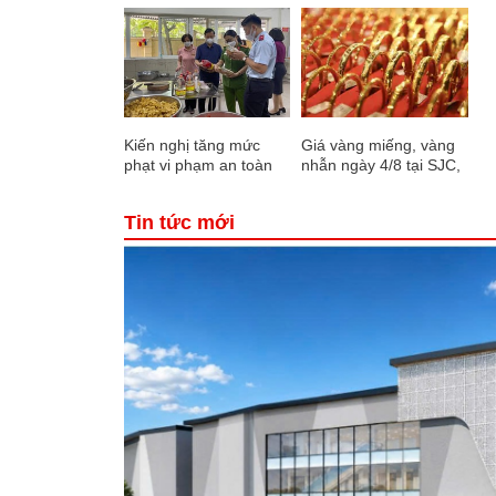
Kiến nghị tăng mức
Giá vàng miếng, vàng
phạt vi phạm an toàn
nhẫn ngày 4/8 tại SJC,
thực phẩm lên 2 tỷ
DOJI, Bảo Tín Minh
đồng
Châu, Bảo Tín Mạnh
Tin tức mới
Hải, Phú Quý,...