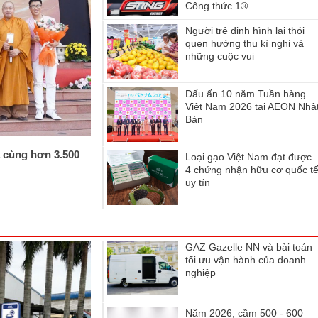
Công thức 1®
Người trẻ định hình lại thói
quen hưởng thụ kì nghỉ và
những cuộc vui
Dấu ấn 10 năm Tuần hàng
Việt Nam 2026 tại AEON Nhậ
Bản
 cùng hơn 3.500
Loại gạo Việt Nam đạt được
4 chứng nhận hữu cơ quốc t
uy tín
GAZ Gazelle NN và bài toán
tối ưu vận hành của doanh
nghiệp
Năm 2026, cầm 500 - 600