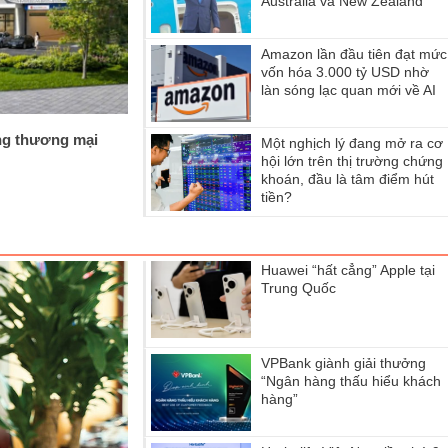
Australia và New Zealand
Amazon lần đầu tiên đạt mức
vốn hóa 3.000 tỷ USD nhờ
làn sóng lạc quan mới về AI
ng thương mại
Một nghịch lý đang mở ra cơ
hội lớn trên thị trường chứng
khoán, đầu là tâm điểm hút
tiền?
Huawei “hất cẳng” Apple tại
Trung Quốc
VPBank giành giải thưởng
“Ngân hàng thấu hiểu khách
hàng”