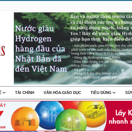
TẾ
TÀI CHÍNH
VĂN HÓA-GIÁO DỤC
TIÊU DÙNG
SỨ