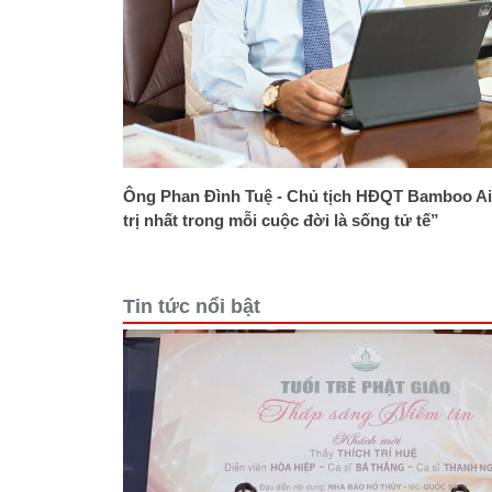
Ông Phan Đình Tuệ - Chủ tịch HĐQT Bamboo Ai
trị nhất trong mỗi cuộc đời là sống tử tế”
Tin tức nổi bật