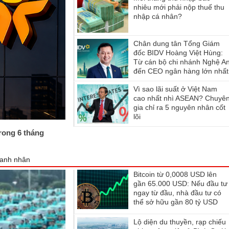
nhiêu mới phải nộp thuế thu
nhập cá nhân?
Chân dung tân Tổng Giám
đốc BIDV Hoàng Việt Hùng:
Từ cán bộ chi nhánh Nghệ A
đến CEO ngân hàng lớn nhất
Việt Nam
Vì sao lãi suất ở Việt Nam
cao nhất nhì ASEAN? Chuyê
gia chỉ ra 5 nguyên nhân cốt
lõi
trong 6 tháng
anh nhân
Bitcoin từ 0,0008 USD lên
gần 65.000 USD: Nếu đầu tư
ngay từ đầu, nhà đầu tư có
thể sở hữu gần 80 tỷ USD
không?
Lộ diện du thuyền, rạp chiếu