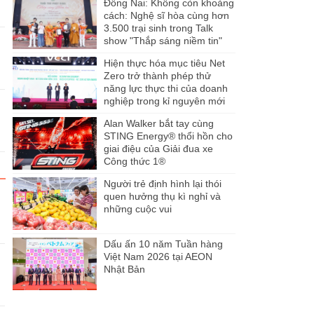
Đồng Nai: Không còn khoảng
cách: Nghệ sĩ hòa cùng hơn
3.500 trại sinh trong Talk
show "Thắp sáng niềm tin"
Hiện thực hóa mục tiêu Net
Zero trở thành phép thử
năng lực thực thi của doanh
nghiệp trong kỉ nguyên mới
Alan Walker bắt tay cùng
STING Energy® thổi hồn cho
giai điệu của Giải đua xe
Công thức 1®
Người trẻ định hình lại thói
quen hưởng thụ kì nghỉ và
những cuộc vui
Dấu ấn 10 năm Tuần hàng
Việt Nam 2026 tại AEON
Nhật Bản