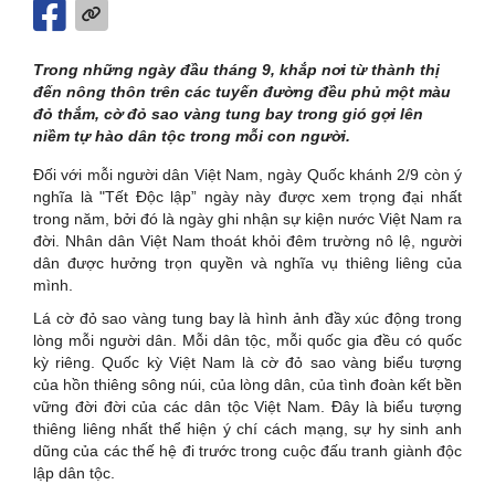
Trong những ngày đầu tháng 9, khắp nơi từ thành thị
đến nông thôn trên các tuyến đường đều phủ một màu
đỏ thắm, cờ đỏ sao vàng tung bay trong gió gợi lên
niềm tự hào dân tộc trong mỗi con người.
Đối với mỗi người dân Việt Nam, ngày Quốc khánh 2/9 còn ý
nghĩa là "Tết Độc lập” ngày này được xem trọng đại nhất
trong năm, bởi đó là ngày ghi nhận sự kiện nước Việt Nam ra
đời. Nhân dân Việt Nam thoát khỏi đêm trường nô lệ, người
dân được hưởng trọn quyền và nghĩa vụ thiêng liêng của
mình.
Lá cờ đỏ sao vàng tung bay là hình ảnh đầy xúc động trong
lòng mỗi người dân. Mỗi dân tộc, mỗi quốc gia đều có quốc
kỳ riêng. Quốc kỳ Việt Nam là cờ đỏ sao vàng biểu tượng
của hồn thiêng sông núi, của lòng dân, của tình đoàn kết bền
vững đời đời của các dân tộc Việt Nam. Đây là biểu tượng
thiêng liêng nhất thể hiện ý chí cách mạng, sự hy sinh anh
dũng của các thế hệ đi trước trong cuộc đấu tranh giành độc
lập dân tộc.