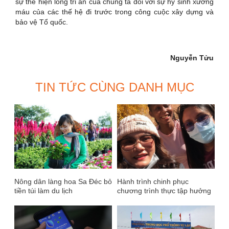
sự thể hiện lòng tri ân của chúng ta đối với sự hy sinh xương
máu của các thế hệ đi trước trong công cuộc xây dựng và
bảo vệ Tổ quốc.
Nguyễn Tửu
TIN TỨC CÙNG DANH MỤC
Nông dân làng hoa Sa Đéc bỏ
Hành trình chinh phục
tiền túi làm du lịch
chương trình thực tập hưởng
lương tại Mỹ của du học sinh
Việt