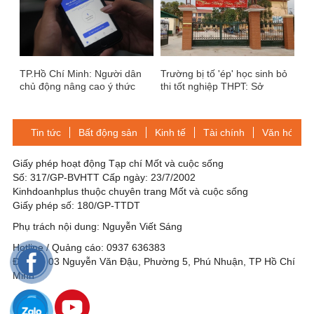
TP.Hồ Chí Minh: Người dân
Trường bị tố 'ép' học sinh bỏ
chủ động nâng cao ý thức
thi tốt nghiệp THPT: Sở
phòng chống dịch Covid-19
GD&ĐT Hà Nội nói gì?
Tin tức
Bất động sản
Kinh tế
Tài chính
Văn hóa-Gi
Giấy phép hoạt động Tạp chí Mốt và cuộc sống
Số: 317/GP-BVHTT Cấp ngày: 23/7/2002
Kinhdoanhplus thuộc chuyên trang Mốt và cuộc sống
Giấy phép số: 180/GP-TTDT
Phụ trách nội dung: Nguyễn Viết Sáng
Hotline / Quảng cáo: 0937 636383
Địa chỉ: 03 Nguyễn Văn Đậu, Phường 5, Phú Nhuận, TP Hồ Chí
Minh