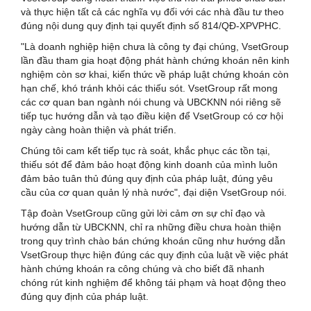
và thực hiện tất cả các nghĩa vụ đối với các nhà đầu tư theo
đúng nội dung quy định tại quyết định số 814/QĐ-XPVPHC.
"Là doanh nghiệp hiện chưa là công ty đại chúng, VsetGroup
lần đầu tham gia hoạt động phát hành chứng khoán nên kinh
nghiệm còn sơ khai, kiến thức về pháp luật chứng khoán còn
hạn chế, khó tránh khỏi các thiếu sót. VsetGroup rất mong
các cơ quan ban ngành nói chung và UBCKNN nói riêng sẽ
tiếp tục hướng dẫn và tạo điều kiện để VsetGroup có cơ hội
ngày càng hoàn thiện và phát triển.
Chúng tôi cam kết tiếp tục rà soát, khắc phục các tồn tại,
thiếu sót để đảm bảo hoạt động kinh doanh của mình luôn
đảm bảo tuân thủ đúng quy định của pháp luật, đúng yêu
cầu của cơ quan quản lý nhà nước", đại diện VsetGroup nói.
Tập đoàn VsetGroup cũng gửi lời cảm ơn sự chỉ đạo và
hướng dẫn từ UBCKNN, chỉ ra những điều chưa hoàn thiện
trong quy trình chào bán chứng khoán cũng như hướng dẫn
VsetGroup thực hiện đúng các quy định của luật về việc phát
hành chứng khoán ra công chúng và cho biết đã nhanh
chóng rút kinh nghiệm để không tái phạm và hoạt động theo
đúng quy định của pháp luật.