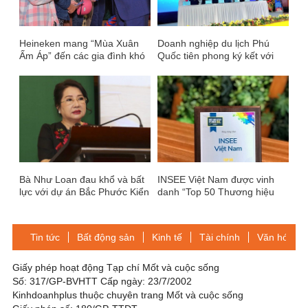
Heineken mang “Mùa Xuân
Doanh nghiệp du lịch Phú
Ấm Áp” đến các gia đình khó
Quốc tiên phong ký kết với
khăn đón Tết
trường đại học
Bà Như Loan đau khổ và bất
INSEE Việt Nam được vinh
lực với dự án Bắc Phước Kiển
danh “Top 50 Thương hiệu
Nhà tuyển dụng hấp dẫn nhất
với sinh viên Việt Nam năm
2020”
Tin tức
Bất động sản
Kinh tế
Tài chính
Văn hóa-Gi
Giấy phép hoạt động Tạp chí Mốt và cuộc sống
Số: 317/GP-BVHTT Cấp ngày: 23/7/2002
Kinhdoanhplus thuộc chuyên trang Mốt và cuộc sống