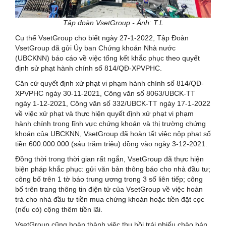
Tập đoàn VsetGroup - Ảnh: T.L
Cụ thể VsetGroup cho biết ngày 27-1-2022, Tập Đoàn
VsetGroup đã gửi Ủy ban Chứng khoán Nhà nước
(UBCKNN) báo cáo về việc tổng kết khắc phục theo quyết
định sử phạt hành chính số 814/QĐ-XPVPHC.
Căn cứ quyết định xử phạt vi phạm hành chính số 814/QĐ-
XPVPHC ngày 30-11-2021, Công văn số 8063/UBCK-TT
ngày 1-12-2021, Công văn số 332/UBCK-TT ngày 17-1-2022
về việc xử phạt và thực hiện quyết định xử phạt vi phạm
hành chính trong lĩnh vực chứng khoán và thị trường chứng
khoán của UBCKNN, VsetGroup đã hoàn tất việc nộp phạt số
tiền 600.000.000 (sáu trăm triệu) đồng vào ngày 3-12-2021.
Đồng thời trong thời gian rất ngắn, VsetGroup đã thực hiện
biện pháp khắc phục: gửi văn bản thông báo cho nhà đầu tư;
công bố trên 1 tờ báo trung ương trong 3 số liên tiếp; công
bố trên trang thông tin điện tử của VsetGroup về việc hoàn
trả cho nhà đầu tư tiền mua chứng khoán hoặc tiền đặt cọc
(nếu có) cộng thêm tiền lãi.
VsetGroup cũng hoàn thành việc thu hồi trái phiếu chào bán