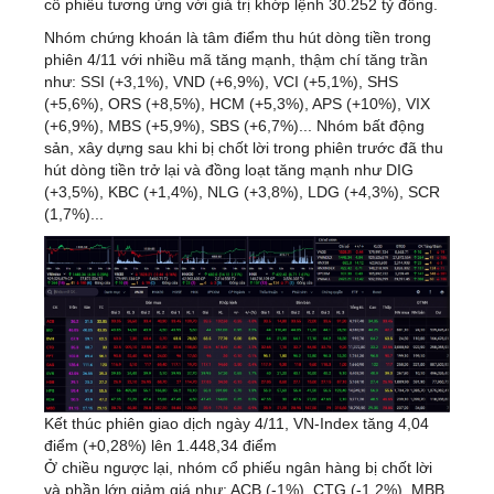
cổ phiếu tương ứng với giá trị khớp lệnh 30.252 tỷ đồng.
Nhóm chứng khoán là tâm điểm thu hút dòng tiền trong
phiên 4/11 với nhiều mã tăng mạnh, thậm chí tăng trần
như: SSI (+3,1%), VND (+6,9%), VCI (+5,1%), SHS
(+5,6%), ORS (+8,5%), HCM (+5,3%), APS (+10%), VIX
(+6,9%), MBS (+5,9%), SBS (+6,7%)... Nhóm bất động
sản, xây dựng sau khi bị chốt lời trong phiên trước đã thu
hút dòng tiền trở lại và đồng loạt tăng mạnh như DIG
(+3,5%), KBC (+1,4%), NLG (+3,8%), LDG (+4,3%), SCR
(1,7%)...
Kết thúc phiên giao dịch ngày 4/11, VN-Index tăng 4,04
điểm (+0,28%) lên 1.448,34 điểm
Ở chiều ngược lại, nhóm cổ phiếu ngân hàng bị chốt lời
và phần lớn giảm giá như: ACB (-1%), CTG (-1,2%), MBB