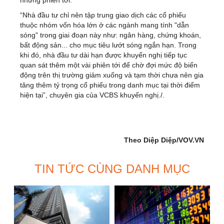
“Nhà đầu tư chỉ nên tập trung giao dịch các cổ phiếu
thuộc nhóm vốn hóa lớn ở các ngành mang tính "dẫn
sóng" trong giai đoạn này như: ngân hàng, chứng khoán,
bất động sản... cho mục tiêu lướt sóng ngắn hạn. Trong
khi đó, nhà đầu tư dài hạn được khuyến nghị tiếp tục
quan sát thêm một vài phiên tới để chờ đợi mức độ biến
động trên thị trường giảm xuống và tạm thời chưa nên gia
tăng thêm tỷ trọng cổ phiếu trong danh mục tại thời điểm
hiện tại”, chuyên gia của VCBS khuyến nghị./.
Theo Diệp Diệp/VOV.VN
TIN TỨC CÙNG DANH MỤC