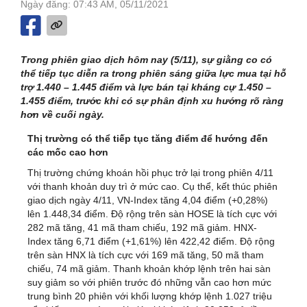
Ngày đăng: 07:43 AM, 05/11/2021
Trong phiên giao dịch hôm nay (5/11), sự giằng co có
thể tiếp tục diễn ra trong phiên sáng giữa lực mua tại hỗ
trợ 1.440 – 1.445 điểm và lực bán tại kháng cự 1.450 –
1.455 điểm, trước khi có sự phân định xu hướng rõ ràng
hơn về cuối ngày.
Thị trường có thể tiếp tục tăng điểm để hướng đến
các mốc cao hơn
Thị trường chứng khoán hồi phục trở lại trong phiên 4/11
với thanh khoản duy trì ở mức cao. Cụ thể, kết thúc phiên
giao dịch ngày 4/11, VN-Index tăng 4,04 điểm (+0,28%)
lên 1.448,34 điểm. Độ rộng trên sàn HOSE là tích cực với
282 mã tăng, 41 mã tham chiếu, 192 mã giảm. HNX-
Index tăng 6,71 điểm (+1,61%) lên 422,42 điểm. Độ rộng
trên sàn HNX là tích cực với 169 mã tăng, 50 mã tham
chiếu, 74 mã giảm. Thanh khoản khớp lệnh trên hai sàn
suy giảm so với phiên trước đó những vẫn cao hơn mức
trung bình 20 phiên với khối lượng khớp lệnh 1.027 triệu