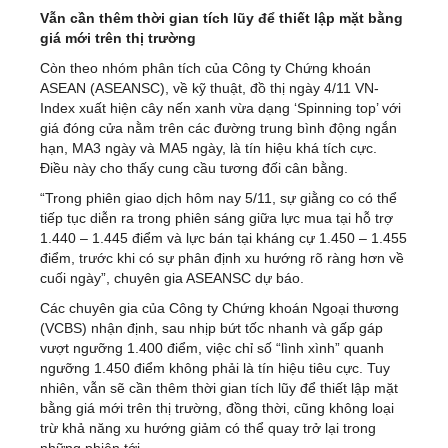
Vẫn cần thêm thời gian tích lũy để thiết lập mặt bằng
giá mới trên thị trường
Còn theo nhóm phân tích của Công ty Chứng khoán
ASEAN (ASEANSC), về kỹ thuật, đồ thị ngày 4/11 VN-
Index xuất hiện cây nến xanh vừa dạng ‘Spinning top’ với
giá đóng cửa nằm trên các đường trung bình động ngắn
hạn, MA3 ngày và MA5 ngày, là tín hiệu khá tích cực.
Điều này cho thấy cung cầu tương đối cân bằng.
“Trong phiên giao dịch hôm nay 5/11, sự giằng co có thể
tiếp tục diễn ra trong phiên sáng giữa lực mua tại hỗ trợ
1.440 – 1.445 điểm và lực bán tại kháng cự 1.450 – 1.455
điểm, trước khi có sự phân định xu hướng rõ ràng hơn về
cuối ngày”, chuyên gia ASEANSC dự báo.
Các chuyên gia của Công ty Chứng khoán Ngoại thương
(VCBS) nhận định, sau nhịp bứt tốc nhanh và gấp gáp
vượt ngưỡng 1.400 điểm, việc chỉ số “lình xình” quanh
ngưỡng 1.450 điểm không phải là tín hiệu tiêu cực. Tuy
nhiên, vẫn sẽ cần thêm thời gian tích lũy để thiết lập mặt
bằng giá mới trên thị trường, đồng thời, cũng không loại
trừ khả năng xu hướng giảm có thể quay trở lại trong
những phiên tới.