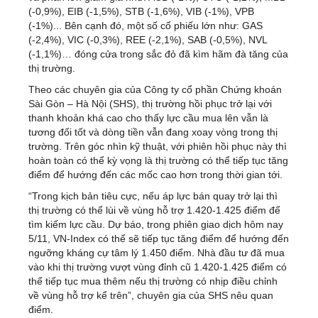
(-0,9%), EIB (-1,5%), STB (-1,6%), VIB (-1%), VPB
(-1%)... Bên cạnh đó, một số cổ phiếu lớn như: GAS
(-2,4%), VIC (-0,3%), REE (-2,1%), SAB (-0,5%), NVL
(-1,1%)… đóng cửa trong sắc đỏ đã kìm hãm đà tăng của
thị trường.
Theo các chuyên gia của Công ty cổ phần Chứng khoán
Sài Gòn – Hà Nội (SHS), thị trường hồi phục trở lại với
thanh khoản khá cao cho thấy lực cầu mua lên vẫn là
tương đối tốt và dòng tiền vẫn đang xoay vòng trong thị
trường. Trên góc nhìn kỹ thuật, với phiên hồi phục này thì
hoàn toàn có thể kỳ vọng là thị trường có thể tiếp tục tăng
điểm để hướng đến các mốc cao hơn trong thời gian tới.
“Trong kịch bản tiêu cực, nếu áp lực bán quay trở lại thì
thị trường có thể lùi về vùng hỗ trợ 1.420-1.425 điểm để
tìm kiếm lực cầu. Dự báo, trong phiên giao dịch hôm nay
5/11, VN-Index có thể sẽ tiếp tục tăng điểm để hướng đến
ngưỡng kháng cự tâm lý 1.450 điểm. Nhà đầu tư đã mua
vào khi thị trường vượt vùng đỉnh cũ 1.420-1.425 điểm có
thể tiếp tục mua thêm nếu thị trường có nhịp điều chỉnh
về vùng hỗ trợ kể trên”, chuyên gia của SHS nêu quan
điểm.