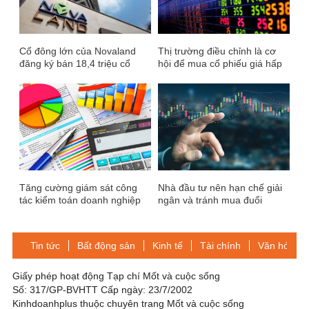
Cổ đông lớn của Novaland
Thị trường điều chỉnh là cơ
đăng ký bán 18,4 triệu cổ
hội để mua cổ phiếu giá hấp
phiếu
dẫn cho danh mục dài hạn
Tăng cường giám sát công
Nhà đầu tư nên hạn chế giải
tác kiểm toán doanh nghiệp
ngân và tránh mua đuổi
niêm yết
Tin tức
Bất động sản
Kinh tế
Tài chính
Văn hóa-Gi
Giấy phép hoạt động Tạp chí Mốt và cuộc sống
Số: 317/GP-BVHTT Cấp ngày: 23/7/2002
Kinhdoanhplus thuộc chuyên trang Mốt và cuộc sống