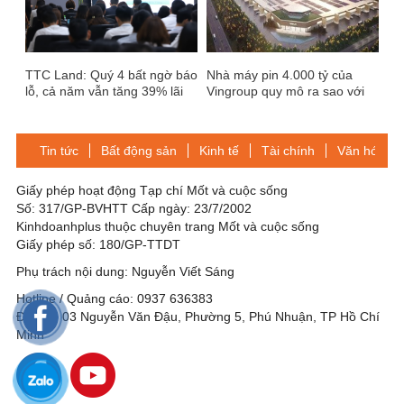
TTC Land: Quý 4 bất ngờ báo
Nhà máy pin 4.000 tỷ của
lỗ, cả năm vẫn tăng 39% lãi
Vingroup quy mô ra sao với
ròng lên 288 tỷ chủ yếu nhờ
những "siêu nhà máy" của
chuyển nhượng
các ông lớn thế giới?
Tin tức
Bất động sản
Kinh tế
Tài chính
Văn hóa-Gi
Giấy phép hoạt động Tạp chí Mốt và cuộc sống
Số: 317/GP-BVHTT Cấp ngày: 23/7/2002
Kinhdoanhplus thuộc chuyên trang Mốt và cuộc sống
Giấy phép số: 180/GP-TTDT
Phụ trách nội dung: Nguyễn Viết Sáng
Hotline / Quảng cáo: 0937 636383
Địa chỉ: 03 Nguyễn Văn Đậu, Phường 5, Phú Nhuận, TP Hồ Chí
Minh