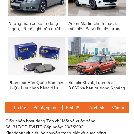
Những mẫu xe số tự động
Aston Martin chính thức ra
'ngon, bổ, rẻ', giá trên dưới
mắt siêu SUV đầu tiên trong
200 triệu đồng
lịch sử thương hiệu
Phanh xe Hàn Quốc Sangsin
Suzuki XL7 đạt doanh số
Hi-Q - Lựa chọn hàng đầu
3.666 xe bán ra trong 6 tháng
cho mọi dòng xe tại Việt Nam
nửa năm đầu 2022
Tin tức
Bất động sản
Kinh tế
Tài chính
Văn hóa-Gi
Giấy phép hoạt động Tạp chí Mốt và cuộc sống
Số: 317/GP-BVHTT Cấp ngày: 23/7/2002
Kinhdoanhplus thuộc chuyên trang Mốt và cuộc sống