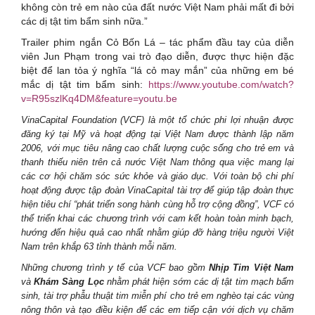
không còn trẻ em nào của đất nước Việt Nam phải mất đi bởi
các dị tật tim bẩm sinh nữa.”
Trailer phim ngắn Cỏ Bốn Lá – tác phẩm đầu tay của diễn
viên Jun Phạm trong vai trò đạo diễn, được thực hiện đặc
biệt để lan tỏa ý nghĩa “lá cỏ may mắn” của những em bé
mắc dị tật tim bẩm sinh:
https://www.youtube.com/watch?
v=R95szlKq4DM&feature=youtu.be
VinaCapital Foundation (VCF) là một tổ chức phi lợi nhuận được
đăng ký tại Mỹ và hoạt động tại Việt Nam được thành lập năm
2006, với mục tiêu nâng cao chất lượng cuộc sống cho trẻ em và
thanh thiếu niên trên cả nước Việt Nam thông qua việc mang lại
các cơ hội chăm sóc sức khỏe và giáo dục. Với toàn bộ chi phí
hoạt động được tập đoàn VinaCapital tài trợ để giúp tập đoàn thực
hiện tiêu chí “phát triển song hành cùng hỗ trợ cộng đồng”, VCF có
thể triển khai các chương trình với cam kết hoàn toàn minh bạch,
hướng đến hiệu quả cao nhất nhằm giúp đỡ hàng triệu người Việt
Nam trên khắp 63 tỉnh thành mỗi năm.
Những chương trình y tế của VCF bao gồm
Nhịp Tim Việt Nam
và
Khám Sàng Lọc
nhằm phát hiện sớm các dị tật tim mạch bẩm
sinh, tài trợ phẫu thuật tim miễn phí cho trẻ em nghèo tại các vùng
nông thôn và tạo điều kiện để các em tiếp cận với dịch vụ chăm