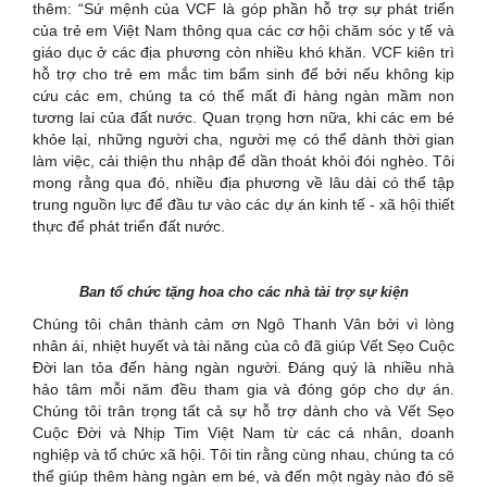
thêm: “Sứ mệnh của VCF là góp phần hỗ trợ sự phát triển
của trẻ em Việt Nam thông qua các cơ hội chăm sóc y tế và
giáo dục ở các địa phương còn nhiều khó khăn. VCF kiên trì
hỗ trợ cho trẻ em mắc tim bẩm sinh để bởi nếu không kịp
cứu các em, chúng ta có thể mất đi hàng ngàn mầm non
tương lai của đất nước. Quan trọng hơn nữa, khi các em bé
khỏe lại, những người cha, người mẹ có thể dành thời gian
làm việc, cải thiện thu nhập để dần thoát khỏi đói nghèo. Tôi
mong rằng qua đó, nhiều địa phương về lâu dài có thể tập
trung nguồn lực để đầu tư vào các dự án kinh tế - xã hội thiết
thực để phát triển đất nước.
Ban tổ chức tặng hoa cho các nhà tài trợ sự kiện
Chúng tôi chân thành cảm ơn Ngô Thanh Vân bởi vì lòng
nhân ái, nhiệt huyết và tài năng của cô đã giúp Vết Sẹo Cuộc
Đời lan tỏa đến hàng ngàn người. Đáng quý là nhiều nhà
hảo tâm mỗi năm đều tham gia và đóng góp cho dự án.
Chúng tôi trân trọng tất cả sự hỗ trợ dành cho và Vết Sẹo
Cuộc Đời và Nhịp Tim Việt Nam từ các cá nhân, doanh
nghiệp và tổ chức xã hội. Tôi tin rằng cùng nhau, chúng ta có
thể giúp thêm hàng ngàn em bé, và đến một ngày nào đó sẽ