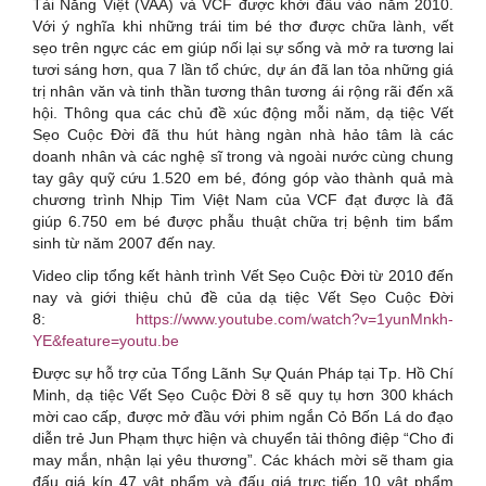
Tài Năng Việt (VAA) và VCF được khởi đầu vào năm 2010.
Với ý nghĩa khi những trái tim bé thơ được chữa lành, vết
sẹo trên ngực các em giúp nối lại sự sống và mở ra tương lai
tươi sáng hơn, qua 7 lần tổ chức, dự án đã lan tỏa những giá
trị nhân văn và tinh thần tương thân tương ái rộng rãi đến xã
hội. Thông qua các chủ đề xúc động mỗi năm, dạ tiệc Vết
Sẹo Cuộc Đời đã thu hút hàng ngàn nhà hảo tâm là các
doanh nhân và các nghệ sĩ trong và ngoài nước cùng chung
tay gây quỹ cứu 1.520 em bé, đóng góp vào thành quả mà
chương trình Nhịp Tim Việt Nam của VCF đạt được là đã
giúp 6.750 em bé được phẫu thuật chữa trị bệnh tim bẩm
sinh từ năm 2007 đến nay.
Video clip tổng kết hành trình Vết Sẹo Cuộc Đời từ 2010 đến
nay và giới thiệu chủ đề của dạ tiệc Vết Sẹo Cuộc Đời
8:
https://www.youtube.com/watch?v=1yunMnkh-
YE&feature=youtu.be
Được sự hỗ trợ của Tổng Lãnh Sự Quán Pháp tại Tp. Hồ Chí
Minh, dạ tiệc Vết Sẹo Cuộc Đời 8 sẽ quy tụ hơn 300 khách
mời cao cấp, được mở đầu với phim ngắn Cỏ Bốn Lá do đạo
diễn trẻ Jun Phạm thực hiện và chuyển tải thông điệp “Cho đi
may mắn, nhận lại yêu thương”. Các khách mời sẽ tham gia
đấu giá kín 47 vật phẩm và đấu giá trực tiếp 10 vật phẩm