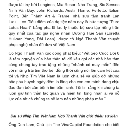
được tài trợ bởi Longines, Mia Resort Nha Trang, Six Senses
Ninh Vân Bay, John Richards, Austin Home, Perfetto, Italian
Point, Bến Thành Art & Frame, nhà sưu tầm tranh Lan
Lưu…..vv. Tiêu điểm của dạ tiệc năm nay là bức tượng “Pure
Lotus Heart” bằng pha lê lưu ly thuộc bộ sưu tập riêng trân
quý nhất của tác giả nghệ nhân Dương Huệ San (Loretta
Hui-san Yang, Đài Loan), được cô Ngô Thanh Vân thuyết
phục nghệ nhân để đưa về Việt Nam.
Cô Ngô Thanh Vân xúc động phát biểu: “Vết Sẹo Cuộc Đời 8
là tâm nguyện của bản thân tôi để kêu gọi các nhà hảo tâm
cùng chung tay trao tặng những “nhánh cỏ may mắn” đến
với những trái tim thơ bé, đồng thời cũng nói lên cam kết của
tôi và Nhịp Tim Việt Nam là luôn chia sẻ và giúp đỡ những
bậc phụ huynh ngày đêm lo lắng cho con em mình đang chịu
đau đớn bởi căn bệnh tim bẩm sinh. Tôi tin rằng khi chúng ta
luôn giữ tinh thần lạc quan và niềm tin, lòng nhân ái và nỗ
lực của tất cả chúng ta sẽ làm nên những phép màu.”
Đại sứ Nhịp Tim Việt Nam Ngô Thanh Vân giới thiệu sự kiện
Ông Don Lam, Chủ tịch The VinaCapital Foundation cho biết