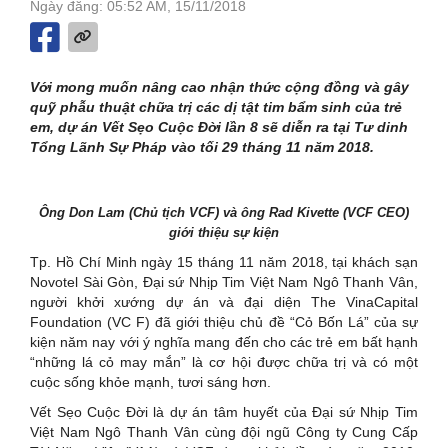
Ngày đăng: 05:52 AM, 15/11/2018
Với mong muốn nâng cao nhận thức cộng đồng và gây
quỹ phẫu thuật chữa trị các dị tật tim bẩm sinh của trẻ
em, dự án Vết Sẹo Cuộc Đời lần 8 sẽ diễn ra tại Tư dinh
Tổng Lãnh Sự Pháp vào tối 29 tháng 11 năm 2018.
Ông Don Lam (Chủ tịch VCF) và ông Rad Kivette (VCF CEO)
giới thiệu sự kiện
Tp. Hồ Chí Minh ngày 15 tháng 11 năm 2018, tại khách sạn
Novotel Sài Gòn, Đại sứ Nhịp Tim Việt Nam Ngô Thanh Vân,
người khởi xướng dự án và đại diện The VinaCapital
Foundation (VC F) đã giới thiệu chủ đề “Cỏ Bốn Lá” của sự
kiện năm nay với ý nghĩa mang đến cho các trẻ em bất hạnh
“những lá cỏ may mắn” là cơ hội được chữa trị và có một
cuộc sống khỏe mạnh, tươi sáng hơn.
Vết Sẹo Cuộc Đời là dự án tâm huyết của Đại sứ Nhịp Tim
Việt Nam Ngô Thanh Vân cùng đội ngũ Công ty Cung Cấp