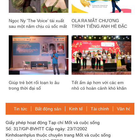
Ngọc Ny 'The Voice' tái xuất
OLA RA MẮT CHƯƠNG
sau một năm chịu cú sốc mất
TRÌNH TIẾNG ANH HÈ ĐẶC
mẹ
BIỆT “EXCEL YOUR
ENGLISH WITH OLA
SUMMER XUẤT SẮC TIẾNG
ANH, ĐÓN HÈ KHÁC BIỆT”
Giúp trẻ bớt rối loạn lo âu
Tết ấm áp hơn với các em
trong thời đại số
nhỏ có hoàn cảnh khó khăn
do Covid-19
Tin tức
Bất động sản
Kinh tế
Tài chính
Văn hóa-Gi
Giấy phép hoạt động Tạp chí Mốt và cuộc sống
Số: 317/GP-BVHTT Cấp ngày: 23/7/2002
Kinhdoanhplus thuộc chuyên trang Mốt và cuộc sống