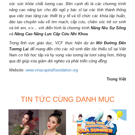
sóc sức khỏe chất lượng cao. Bên cạnh đó là các chương trình
nâng cao năng lực cho đội ngũ y bác sĩ tại các tỉnh thành thông
qua việc trao tặng các thiết bị y tế và tổ chức các khóa tập huấn,
đào tạo chuyên sâu về tim mạch, cấp cứu, chăm sóc trẻ sơ sinh
và trẻ em, v.v… với điển hình là chương trình
Nâng Niu Sự Sống
và
Nâng Cao Năng Lực Cấp Cứu Nhi Khoa
.
Trong lĩnh vực giáo dục, VCF thực hiện dự án
Mở Đường Đến
Tương Lai
để mang đến cho các nữ sinh dân tộc thiểu số tại Việt
Nam cơ hội học tập và hy vọng vào tương lai tươi sáng hơn, thông
qua đó giúp xóa giảm đói nghèo và phát triển cộng đồng.
Website:
www.vinacapitalfoundation.org
Trung Việt
TIN TỨC CÙNG DANH MỤC