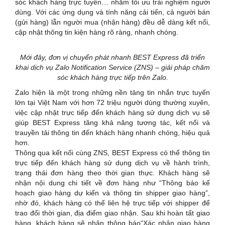
sóc khách hàng trực tuyến… nhằm tối ưu trải nghiệm người
dùng. Với các ứng dụng và tính năng cải tiến, cả người bán
(gửi hàng) lẫn người mua (nhận hàng) đều dễ dàng kết nối,
cập nhật thông tin kiện hàng rõ ràng, nhanh chóng.
Mới đây, đơn vị chuyển phát nhanh BEST Express đã triển
khai dịch vụ Zalo Notification Service (ZNS) – g
iải pháp chăm
sóc khách hàng trực tiếp trên Zalo.
Zalo hiện là một trong những nền tảng tin nhắn trực tuyến
lớn tại Việt Nam với hơn 72 triệu người dùng thường xuyên,
việc cập nhật trực tiếp đến khách hàng sử dụng dịch vụ sẽ
giúp BEST Express tăng khả năng tương tác, kết nối và
trauyền tải thông tin đến khách hàng nhanh chóng, hiệu quả
hơn.
Thông qua kết nối cùng ZNS, BEST Express có thể thông tin
trực tiếp đến khách hàng sử dụng dịch vụ về hành trình,
trạng thái đơn hàng theo thời gian thực. Khách hàng sẽ
nhận nội dung chi tiết về đơn hàng như “Thông báo kế
hoạch giao hàng dự kiến và thông tin shipper giao hàng”,
nhờ đó, khách hàng có thể liên hệ trực tiếp với shipper để
trao đổi thời gian, địa điểm giao nhận. Sau khi hoàn tất giao
hàng, khách hàng sẽ nhận thông báo“Xác nhận giao hàng