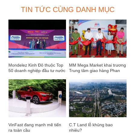
TIN TỨC CÙNG DANH MỤC
Mondelez Kinh Đô thuộc Top
MM Mega Market khai trương
50 doanh nghiệp đầu tư nước
Trung tâm giao hàng Phan
ngoài tiêu biểu nhất tại Việt
Thiết
Nam
VinFast đang mạnh mẽ tiến
C.T Land lỗ khủng bao
ra toàn cầu
nhiêu?