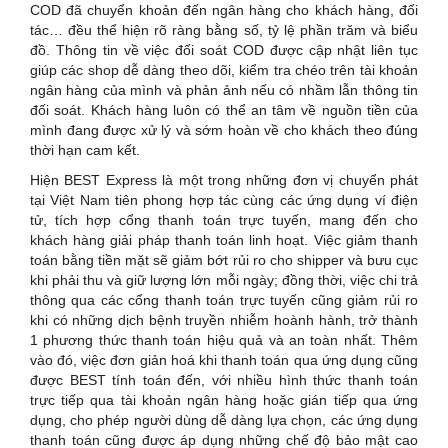
COD đã chuyển khoản đến ngân hàng cho khách hàng, đối
tác… đều thể hiện rõ ràng bằng số, tỷ lệ phần trăm và biểu
đồ. Thông tin về việc đối soát COD được cập nhật liên tục
giúp các shop dễ dàng theo dõi, kiểm tra chéo trên tài khoản
ngân hàng của mình và phản ảnh nếu có nhầm lẫn thông tin
đối soát. Khách hàng luôn có thể an tâm về nguồn tiền của
mình đang được xử lý và sớm hoàn về cho khách theo đúng
thời hạn cam kết.
Hiện BEST Express là một trong những đơn vị chuyển phát
tại Việt Nam tiên phong hợp tác cùng các ứng dụng ví điện
tử, tích hợp cổng thanh toán trực tuyến, mang đến cho
khách hàng giải pháp thanh toán linh hoạt. Việc giảm thanh
toán bằng tiền mặt sẽ giảm bớt rủi ro cho shipper và bưu cục
khi phải thu và giữ lượng lớn mỗi ngày; đồng thời, việc chi trả
thông qua các cổng thanh toán trực tuyến cũng giảm rủi ro
khi có những dịch bệnh truyền nhiễm hoành hành, trở thành
1 phương thức thanh toán hiệu quả và an toàn nhất. Thêm
vào đó, việc đơn giản hoá khi thanh toán qua ứng dụng cũng
được BEST tính toán đến, với nhiều hình thức thanh toán
trực tiếp qua tài khoản ngân hàng hoặc gián tiếp qua ứng
dụng, cho phép người dùng dễ dàng lựa chọn, các ứng dụng
thanh toán cũng được áp dụng những chế độ bảo mật cao