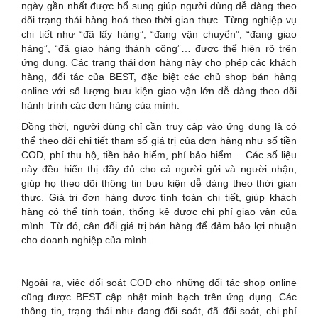
ngày gần nhất được bổ sung giúp người dùng dễ dàng theo
dõi trạng thái hàng hoá theo thời gian thực. Từng nghiệp vụ
chi tiết như “đã lấy hàng”, “đang vận chuyển”, “đang giao
hàng”, “đã giao hàng thành công”… được thể hiện rõ trên
ứng dụng. Các trạng thái đơn hàng này cho phép các khách
hàng, đối tác của BEST, đặc biệt các chủ shop bán hàng
online với số lượng bưu kiện giao vận lớn dễ dàng theo dõi
hành trình các đơn hàng của mình.
Đồng thời, người dùng chỉ cần truy cập vào ứng dụng là có
thể theo dõi chi tiết tham số giá trị của đơn hàng như số tiền
COD, phí thu hộ, tiền bảo hiểm, phí bảo hiểm… Các số liệu
này đều hiển thị đầy đủ cho cả người gửi và người nhận,
giúp họ theo dõi thông tin bưu kiện dễ dàng theo thời gian
thực. Giá trị đơn hàng được tính toán chi tiết, giúp khách
hàng có thể tính toán, thống kê được chi phí giao vận của
mình. Từ đó, cân đối giá trị bán hàng để đảm bảo lợi nhuận
cho doanh nghiệp của mình.
Ngoài ra, việc đối soát COD cho những đối tác shop online
cũng được BEST cập nhật minh bạch trên ứng dụng. Các
thông tin, trạng thái như đang đối soát, đã đối soát, chi phí