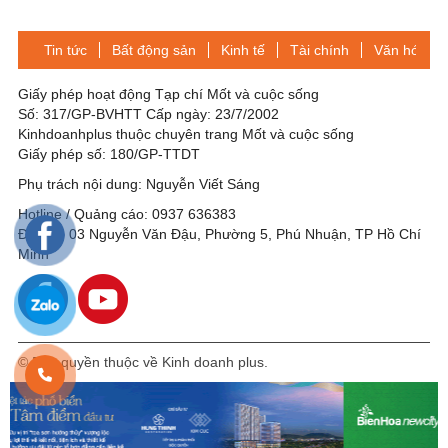
Tin tức
Bất động sản
Kinh tế
Tài chính
Văn hóa-Gi
Giấy phép hoạt động Tạp chí Mốt và cuộc sống
Số: 317/GP-BVHTT Cấp ngày: 23/7/2002
Kinhdoanhplus thuộc chuyên trang Mốt và cuộc sống
Giấy phép số: 180/GP-TTDT
Phụ trách nội dung: Nguyễn Viết Sáng
Hotline / Quảng cáo: 0937 636383
Địa chỉ: 03 Nguyễn Văn Đậu, Phường 5, Phú Nhuận, TP Hồ Chí
Minh
© Bản quyền thuộc về Kinh doanh plus.