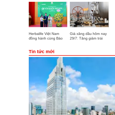
Herbalife Việt Nam
Giá xăng dầu hôm nay
đồng hành cùng Báo
29/7: Tăng giảm trái
Sức khỏe và Đời sống
chiều
tổ chức Cuộc thi “Tôi
Tin tức mới
Khỏe Đẹp Hơn” lần thứ
5 để khuyến khích mọi
người trở thành phiên
bản tốt hơn của chính
mình