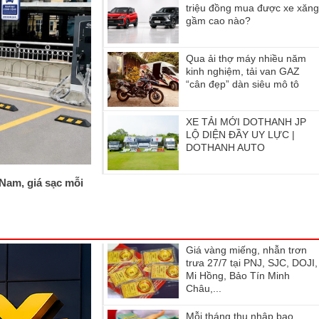
triệu đồng mua được xe xăn
gầm cao nào?
Qua ải thợ máy nhiều năm
kinh nghiệm, tải van GAZ
“cân đẹp” dàn siêu mô tô
XE TẢI MỚI DOTHANH JP
LỘ DIỆN ĐẦY UY LỰC |
DOTHANH AUTO
 Nam, giá sạc mỗi
Giá vàng miếng, nhẫn trơn
trưa 27/7 tại PNJ, SJC, DOJI,
Mi Hồng, Bảo Tín Minh
Châu,...
Mỗi tháng thu nhập bao