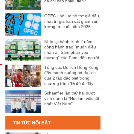
đã chi bao nhiêu tiền?
OPEC+ nỗ lực hỗ trợ giá dầu,
nhất trí gia hạn cắt giảm sản
lượng tới cuối năm 2025
Nhìn lại hành trình 2 năm
đồng hành trao “muôn điều
nhân ái, trăm phần yêu
thương” của Fami đến người
dân Miền Tây
Tổng cục Du lịch Hồng Kông
đẩy mạnh quảng bá du lịch
qua 2 tập đặc biệt trong
chương trình ‘Đi đó đi đây’
Schaeffler lần thứ hai được
vinh danh là “Nơi làm việc tốt
nhất Việt Nam”
TIN TỨC NỘI BẬT