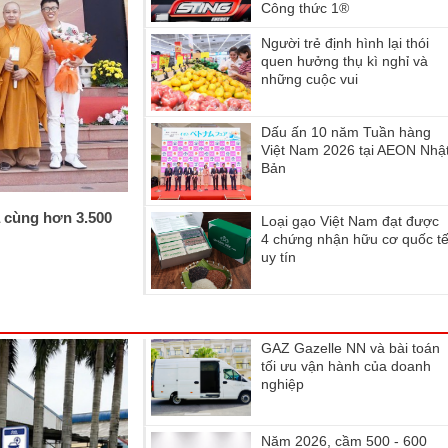
Công thức 1®
Người trẻ định hình lại thói
quen hưởng thụ kì nghỉ và
những cuộc vui
Dấu ấn 10 năm Tuần hàng
Việt Nam 2026 tại AEON Nhậ
Bản
 cùng hơn 3.500
Loại gạo Việt Nam đạt được
4 chứng nhận hữu cơ quốc t
uy tín
GAZ Gazelle NN và bài toán
tối ưu vận hành của doanh
nghiệp
Năm 2026, cầm 500 - 600