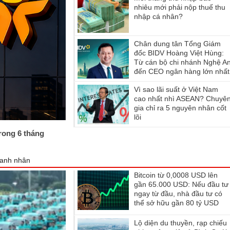
nhiêu mới phải nộp thuế thu
nhập cá nhân?
Chân dung tân Tổng Giám
đốc BIDV Hoàng Việt Hùng:
Từ cán bộ chi nhánh Nghệ A
đến CEO ngân hàng lớn nhất
Việt Nam
Vì sao lãi suất ở Việt Nam
cao nhất nhì ASEAN? Chuyê
gia chỉ ra 5 nguyên nhân cốt
lõi
trong 6 tháng
anh nhân
Bitcoin từ 0,0008 USD lên
gần 65.000 USD: Nếu đầu tư
ngay từ đầu, nhà đầu tư có
thể sở hữu gần 80 tỷ USD
không?
Lộ diện du thuyền, rạp chiếu