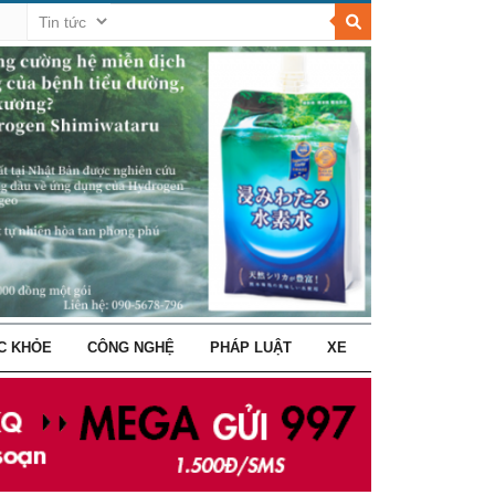
C KHỎE
CÔNG NGHỆ
PHÁP LUẬT
XE