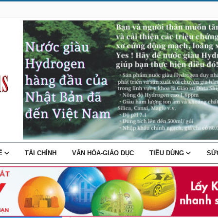
TẾ
TÀI CHÍNH
VĂN HÓA-GIÁO DỤC
TIÊU DÙNG
SỨ