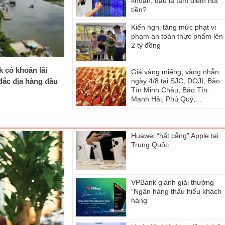
khoán, đầu là tâm điểm hút
tiền?
Kiến nghị tăng mức phạt vi
phạm an toàn thực phẩm lên
2 tỷ đồng
k có khoản lãi
Giá vàng miếng, vàng nhẫn
 đắc địa hàng đầu
ngày 4/8 tại SJC, DOJI, Bảo
Tín Minh Châu, Bảo Tín
Mạnh Hải, Phú Quý,...
Huawei “hất cẳng” Apple tại
Trung Quốc
VPBank giành giải thưởng
“Ngân hàng thấu hiểu khách
hàng”