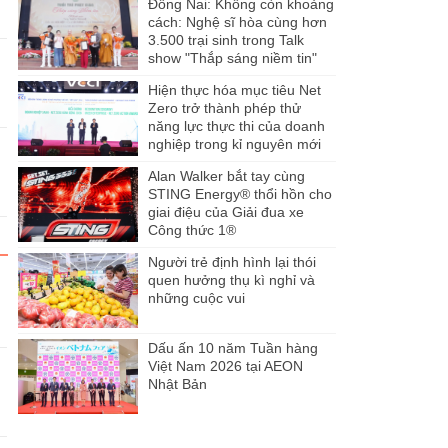
Đồng Nai: Không còn khoảng
cách: Nghệ sĩ hòa cùng hơn
3.500 trại sinh trong Talk
show "Thắp sáng niềm tin"
Hiện thực hóa mục tiêu Net
Zero trở thành phép thử
năng lực thực thi của doanh
nghiệp trong kỉ nguyên mới
Alan Walker bắt tay cùng
STING Energy® thổi hồn cho
giai điệu của Giải đua xe
Công thức 1®
Người trẻ định hình lại thói
quen hưởng thụ kì nghỉ và
những cuộc vui
Dấu ấn 10 năm Tuần hàng
Việt Nam 2026 tại AEON
Nhật Bản