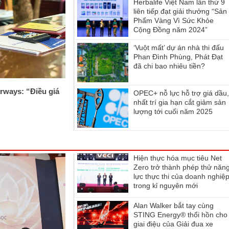
Herbalife Việt Nam lần thứ 9
liên tiếp đạt giải thưởng “Sản
Phẩm Vàng Vì Sức Khỏe
Cộng Đồng năm 2024”
‘Vuột mất’ dự án nhà thi đấu
Phan Đình Phùng, Phát Đạt
đã chi bao nhiêu tiền?
rways: “Điều giá
OPEC+ nỗ lực hỗ trợ giá dầu
nhất trí gia hạn cắt giảm sản
lượng tới cuối năm 2025
Hiện thực hóa mục tiêu Net
Zero trở thành phép thử năn
lực thực thi của doanh nghiệ
trong kỉ nguyên mới
Alan Walker bắt tay cùng
STING Energy® thổi hồn cho
giai điệu của Giải đua xe