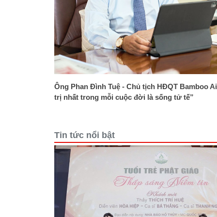
Ông Phan Đình Tuệ - Chủ tịch HĐQT Bamboo Ai
trị nhất trong mỗi cuộc đời là sống tử tế”
Tin tức nổi bật