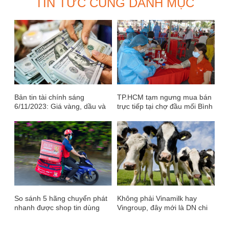
TIN TỨC CÙNG DANH MỤC
Bản tin tài chính sáng
TP.HCM tạm ngưng mua bán
6/11/2023: Giá vàng, dầu và
trực tiếp tại chợ đầu mối Bình
USD nguy cơ cùng giảm
Điền
So sánh 5 hãng chuyển phát
Không phải Vinamilk hay
nhanh được shop tin dùng
Vingroup, đây mới là DN chi
nhất hiện nay
quảng cáo bạo nhất AFF Cup,
gần 10 tỷ đổi lấy 5 phút lên