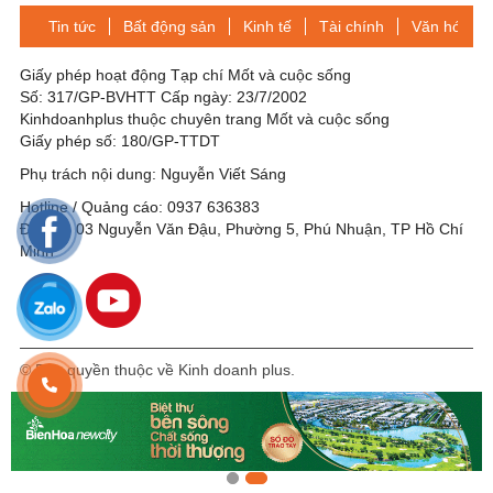
sóng
Tin tức
Bất động sản
Kinh tế
Tài chính
Văn hóa-Gi
Giấy phép hoạt động Tạp chí Mốt và cuộc sống
Số: 317/GP-BVHTT Cấp ngày: 23/7/2002
Kinhdoanhplus thuộc chuyên trang Mốt và cuộc sống
Giấy phép số: 180/GP-TTDT
Phụ trách nội dung: Nguyễn Viết Sáng
Hotline / Quảng cáo: 0937 636383
Địa chỉ: 03 Nguyễn Văn Đậu, Phường 5, Phú Nhuận, TP Hồ Chí
Minh
© Bản quyền thuộc về Kinh doanh plus.