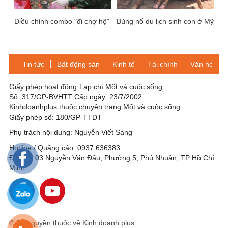
Điều chỉnh combo "đi chợ hộ"
Bùng nổ du lịch sinh con ở Mỹ
Tin tức
Bất động sản
Kinh tế
Tài chính
Văn hóa-Gi
Giấy phép hoạt động Tạp chí Mốt và cuộc sống
Số: 317/GP-BVHTT Cấp ngày: 23/7/2002
Kinhdoanhplus thuộc chuyên trang Mốt và cuộc sống
Giấy phép số: 180/GP-TTDT
Phụ trách nội dung: Nguyễn Viết Sáng
Hotline / Quảng cáo: 0937 636383
Địa chỉ: 03 Nguyễn Văn Đậu, Phường 5, Phú Nhuận, TP Hồ Chí
Minh
© Bản quyền thuộc về Kinh doanh plus.