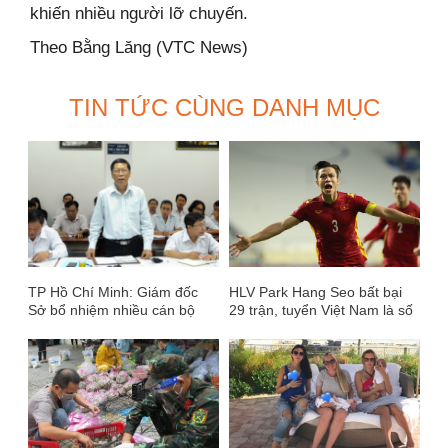
khiến nhiều người lỡ chuyến.
Theo Bằng Lăng (VTC News)
TIN TỨC CÙNG DANH MỤC
TP Hồ Chí Minh: Giám đốc
HLV Park Hang Seo bất bại
Sở bổ nhiệm nhiều cán bộ
29 trận, tuyển Việt Nam là số
trước khi về hưu!
1 Đông Nam Á