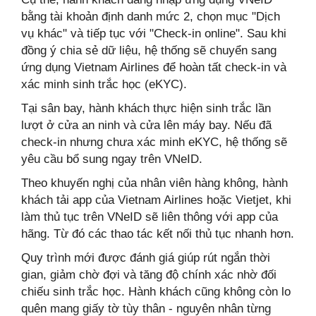
bằng tài khoản định danh mức 2, chọn mục "Dịch
vụ khác" và tiếp tục với "Check-in online". Sau khi
đồng ý chia sẻ dữ liệu, hệ thống sẽ chuyển sang
ứng dụng Vietnam Airlines để hoàn tất check-in và
xác minh sinh trắc học (eKYC).
Tại sân bay, hành khách thực hiện sinh trắc lần
lượt ở cửa an ninh và cửa lên máy bay. Nếu đã
check-in nhưng chưa xác minh eKYC, hệ thống sẽ
yêu cầu bổ sung ngay trên VNeID.
Theo khuyến nghị của nhân viên hàng không, hành
khách tải app của Vietnam Airlines hoặc Vietjet, khi
làm thủ tục trên VNeID sẽ liên thông với app của
hãng. Từ đó các thao tác kết nối thủ tục nhanh hơn.
Quy trình mới được đánh giá giúp rút ngắn thời
gian, giảm chờ đợi và tăng độ chính xác nhờ đối
chiếu sinh trắc học. Hành khách cũng không còn lo
quên mang giấy tờ tùy thân - nguyên nhân từng