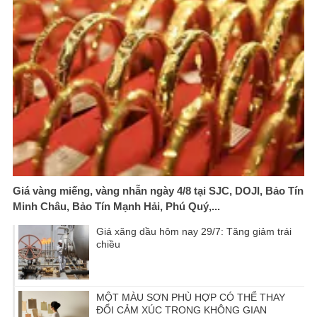
Giá vàng miếng, vàng nhẫn ngày 4/8 tại SJC, DOJI, Bảo Tín
Minh Châu, Bảo Tín Mạnh Hải, Phú Quý,...
Giá xăng dầu hôm nay 29/7: Tăng giảm trái
chiều
MỘT MÀU SƠN PHÙ HỢP CÓ THỂ THAY
ĐỔI CẢM XÚC TRONG KHÔNG GIAN