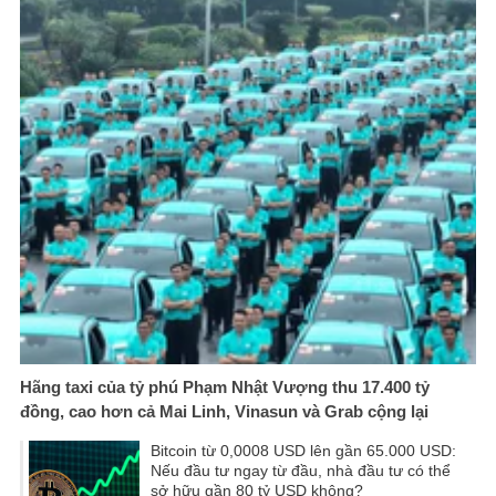
Hãng taxi của tỷ phú Phạm Nhật Vượng thu 17.400 tỷ
đồng, cao hơn cả Mai Linh, Vinasun và Grab cộng lại
Bitcoin từ 0,0008 USD lên gần 65.000 USD:
Nếu đầu tư ngay từ đầu, nhà đầu tư có thể
sở hữu gần 80 tỷ USD không?