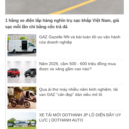
1 hãng xe điện lắp hàng nghìn trụ sạc khắp Việt Nam, giá
sạc mỗi lần chỉ bằng cốc trà đá
GAZ Gazelle NN và bài toán tối ưu vận hành
của doanh nghiệp
Năm 2026, cầm 500 - 600 triệu đồng mua
được xe xăng gầm cao nào?
Qua ải thợ máy nhiều năm kinh nghiệm, tải
van GAZ “cân đẹp” dàn siêu mô tô
XE TẢI MỚI DOTHANH JP LỘ DIỆN ĐẦY UY
LỰC | DOTHANH AUTO