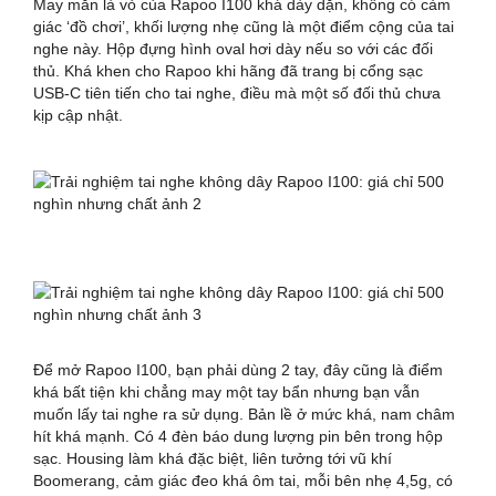
May mắn là vỏ của Rapoo I100 khá dày dặn, không có cảm
giác ‘đồ chơi’, khối lượng nhẹ cũng là một điểm cộng của tai
nghe này. Hộp đựng hình oval hơi dày nếu so với các đối
thủ. Khá khen cho Rapoo khi hãng đã trang bị cổng sạc
USB-C tiên tiến cho tai nghe, điều mà một số đối thủ chưa
kịp cập nhật.
Để mở Rapoo I100, bạn phải dùng 2 tay, đây cũng là điểm
khá bất tiện khi chẳng may một tay bẩn nhưng bạn vẫn
muốn lấy tai nghe ra sử dụng. Bản lề ở mức khá, nam châm
hít khá mạnh. Có 4 đèn báo dung lượng pin bên trong hộp
sạc. Housing làm khá đặc biệt, liên tưởng tới vũ khí
Boomerang, cảm giác đeo khá ôm tai, mỗi bên nhẹ 4,5g, có