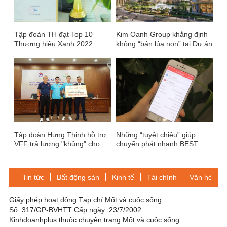
Tập đoàn TH đạt Top 10
Kim Oanh Group khẳng định
Thương hiệu Xanh 2022
không “bán lúa non” tại Dự án
The One World
Tập đoàn Hưng Thịnh hỗ trợ
Những “tuyệt chiêu” giúp
VFF trả lương "khủng" cho
chuyển phát nhanh BEST
HLV Park Hang-Seo và các
Express ghi điểm với người
chuyên gia
dùng
Tin tức
Bất động sản
Kinh tế
Tài chính
Văn hóa-Gi
Giấy phép hoạt động Tạp chí Mốt và cuộc sống
Số: 317/GP-BVHTT Cấp ngày: 23/7/2002
Kinhdoanhplus thuộc chuyên trang Mốt và cuộc sống