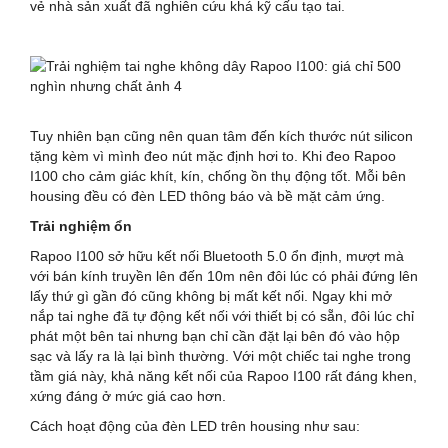
vẻ nhà sản xuất đã nghiên cứu khá kỹ cấu tạo tai.
Tuy nhiên bạn cũng nên quan tâm đến kích thước nút silicon
tặng kèm vì mình đeo nút mặc định hơi to. Khi đeo Rapoo
I100 cho cảm giác khít, kín, chống ồn thụ động tốt. Mỗi bên
housing đều có đèn LED thông báo và bề mặt cảm ứng.
Trải nghiệm ổn
Rapoo I100 sở hữu kết nối Bluetooth 5.0 ổn định, mượt mà
với bán kính truyền lên đến 10m nên đôi lúc có phải đứng lên
lấy thứ gì gần đó cũng không bị mất kết nối. Ngay khi mở
nắp tai nghe đã tự động kết nối với thiết bị có sẵn, đôi lúc chỉ
phát một bên tai nhưng bạn chỉ cần đặt lại bên đó vào hộp
sạc và lấy ra là lại bình thường. Với một chiếc tai nghe trong
tầm giá này, khả năng kết nối của Rapoo I100 rất đáng khen,
xứng đáng ở mức giá cao hơn.
Cách hoạt động của đèn LED trên housing như sau: