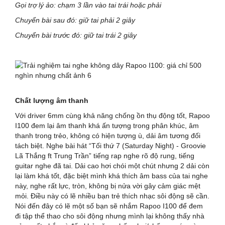
Gọi trợ lý ảo: chạm 3 lần vào tai trái hoặc phải
Chuyển bài sau đó: giữ tai phải 2 giây
Chuyển bài trước đó: giữ tai trái 2 giây
Chất lượng âm thanh
Với driver 6mm cùng khả năng chống ồn thụ động tốt, Rapoo
I100 đem lại âm thanh khá ấn tượng trong phân khúc, âm
thanh trong trẻo, không có hiện tượng ù, dải âm tương đối
tách biệt. Nghe bài hát “Tối thứ 7 (Saturday Night) - Groovie
Lã Thắng ft Trung Trần” tiếng rap nghe rõ độ rung, tiếng
guitar nghe đã tai. Dải cao hơi chói một chút nhưng 2 dải còn
lại làm khá tốt, đặc biệt mình khá thích âm bass của tai nghe
này, nghe rất lực, tròn, không bị nửa vời gây cảm giác mệt
mỏi. Điều này có lẽ nhiều bạn trẻ thích nhạc sôi động sẽ cần.
Nói đến đây có lẽ một số bạn sẽ nhắm Rapoo I100 để đem
đi tập thể thao cho sôi động nhưng mình lại không thấy nhà