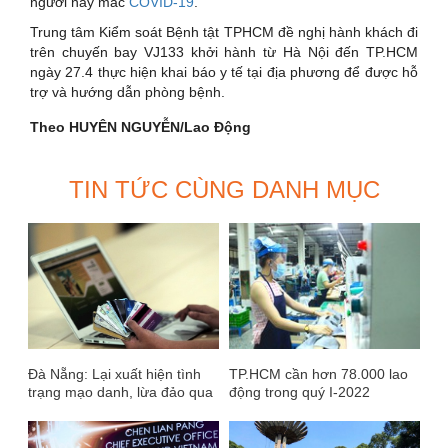
người này mắc
COVID-19
.
Trung tâm Kiểm soát Bệnh tật TPHCM đề nghị hành khách đi
trên chuyến bay VJ133 khởi hành từ Hà Nội đến TP.HCM
ngày 27.4 thực hiện khai báo y tế tại địa phương để được hỗ
trợ và hướng dẫn phòng bệnh.
Theo HUYÊN NGUYỄN/Lao Động
TIN TỨC CÙNG DANH MỤC
Đà Nẵng: Lại xuất hiện tình
TP.HCM cần hơn 78.000 lao
trạng mạo danh, lừa đảo qua
động trong quý I-2022
hình thức chuyển khoản ngân
hàng