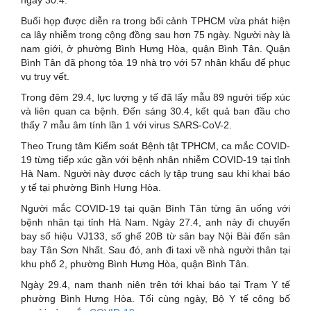
Buổi họp được diễn ra trong bối cảnh TPHCM vừa phát hiện
ca lây nhiễm trong cộng đồng sau hơn 75 ngày. Người này là
nam giới, ở phường Bình Hưng Hòa, quận Bình Tân. Quận
Bình Tân đã phong tỏa 19 nhà trọ với 57 nhân khẩu để phục
vụ truy vết.
Trong đêm 29.4, lực lượng y tế đã lấy mẫu 89 người tiếp xúc
và liên quan ca bệnh. Đến sáng 30.4, kết quả ban đầu cho
thấy 7 mẫu âm tính lần 1 với virus SARS-CoV-2.
Theo Trung tâm Kiểm soát Bệnh tật TPHCM, ca mắc COVID-
19 từng tiếp xúc gần với bệnh nhân nhiễm COVID-19 tại tỉnh
Hà Nam. Người này được cách ly tập trung sau khi khai báo
y tế tại phường Bình Hưng Hòa.
Người mắc COVID-19 tại quận Bình Tân từng ăn uống với
bệnh nhân tại tỉnh Hà Nam. Ngày 27.4, anh này đi chuyến
bay số hiệu VJ133, số ghế 20B từ sân bay Nội Bài đến sân
bay Tân Sơn Nhất. Sau đó, anh đi taxi về nhà người thân tại
khu phố 2, phường Bình Hưng Hòa, quận Bình Tân.
Ngày 29.4, nam thanh niên trên tới khai báo tại Trạm Y tế
phường Bình Hưng Hòa. Tối cùng ngày, Bộ Y tế công bố