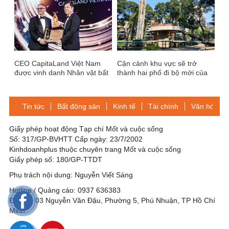
CEO CapitaLand Việt Nam
Cận cảnh khu vực sẽ trở
được vinh danh Nhân vật bất
thành hai phố đi bộ mới của
động sản của năm 2019
TP.HCM
Tin tức
Bất động sản
Kinh tế
Tài chính
Văn hóa-Gi
Giấy phép hoạt động Tạp chí Mốt và cuộc sống
Số: 317/GP-BVHTT Cấp ngày: 23/7/2002
Kinhdoanhplus thuộc chuyên trang Mốt và cuộc sống
Giấy phép số: 180/GP-TTDT
Phụ trách nội dung: Nguyễn Viết Sáng
Hotline / Quảng cáo: 0937 636383
Địa chỉ: 03 Nguyễn Văn Đậu, Phường 5, Phú Nhuận, TP Hồ Chí
Minh