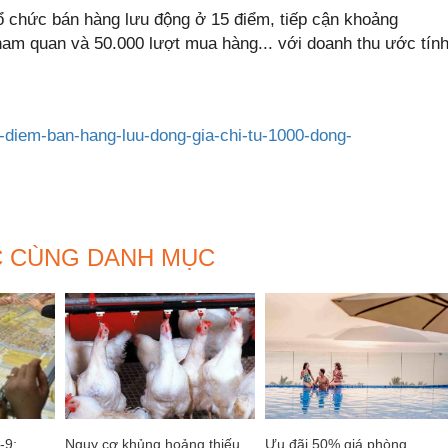
 chức bán hàng lưu động ở 15 điểm, tiếp cận khoảng
ham quan và 50.000 lượt mua hàng... với doanh thu ước tín
5-diem-ban-hang-luu-dong-gia-chi-tu-1000-dong-
C CÙNG DANH MỤC
-9:
Nguy cơ khủng hoảng thiếu
Ưu đãi 50% giá phòng