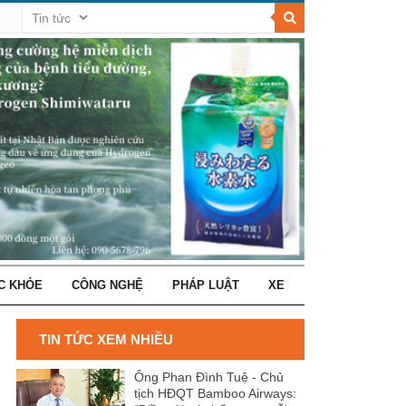
C KHỎE
CÔNG NGHỆ
PHÁP LUẬT
XE
TIN TỨC XEM NHIỀU
Ông Phan Đình Tuệ - Chủ
tịch HĐQT Bamboo Airways: