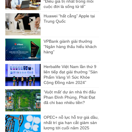
“Điều giá trị nhất trong mỗi
cuộc đời là sống tử tế”
Huawei “hất cẳng” Apple tại
Trung Quốc
VPBank giành giải thưởng
“Ngân hàng thấu hiểu khách
hàng”
Herbalife Việt Nam lần thứ 9
liên tiếp đạt giải thưởng “Sản
Phẩm Vàng Vì Sức Khỏe
Cộng Đồng năm 2024”
‘Vuột mất’ dự án nhà thi đấu
Phan Đình Phùng, Phát Đạt
đã chi bao nhiêu tiền?
OPEC+ nỗ lực hỗ trợ giá dầu,
nhất trí gia hạn cắt giảm sản
lượng tới cuối năm 2025