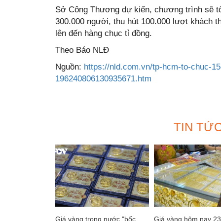
Sở Công Thương dự kiến, chương trình sẽ tổ
300.000 người, thu hút 100.000 lượt khách t
lên đến hàng chục tỉ đồng.
Theo Báo NLĐ
Nguồn:
https://nld.com.vn/tp-hcm-to-chuc-1
196240806130935671.htm
TIN TỨ
Giá vàng trong nước "bốc
Giá vàng hôm nay 23