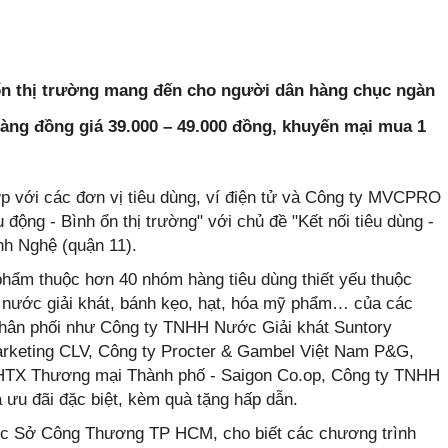
ổn thị trường mang đến cho người dân hàng chục ngàn
hàng đồng giá 39.000 – 49.000 đồng, khuyến mại mua 1
với các đơn vị tiêu dùng, ví điện tử và Công ty MVCPRO
 động - Bình ổn thị trường" với chủ đề "Kết nối tiêu dùng -
nh Nghệ (quận 11).
phẩm thuộc hơn 40 nhóm hàng tiêu dùng thiết yếu thuộc
, nước giải khát, bánh kẹo, hạt, hóa mỹ phẩm… của các
 phân phối như Công ty TNHH Nước Giải khát Suntory
rketing CLV, Công ty Procter & Gambel Việt Nam P&G,
 HTX Thương mại Thành phố - Saigon Co.op, Công ty TNHH
ưu đãi đặc biệt, kèm quà tặng hấp dẫn.
c Sở Công Thương TP HCM, cho biết các chương trình