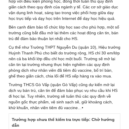
hợp với điều kiện phòng học, đồng thời tuân thủ quy định
giãn cách theo quy định của ngành y tế. Các cơ sở giáo dục
vận dụng linh hoạt, sáng tạo trong việc phối hợp giữa dạy
học trực tiếp và dạy học trên Internet để dạy học hiệu quả.
Bên cạnh đảm bảo tổ chức lớp học sao cho phù hợp, một số
trường cũng bắt đầu mở lại thêm các hoạt động căn tin, bán
trú để đảm bảo thuận lợi nhất cho HS.
Cụ thể như Trường THPT Nguyễn Du (quận 10), Hiệu trưởng
Huỳnh Thanh Phú cho biết do trường rộng, HS chỉ 30 em/lớp
nên cả ba khối lớp đều chỉ học một buổi. Trường sẽ mở lại
căn tin tại trường nhưng thực hiện nghiêm các quy định
phòng dịch như nhân viên đã tiêm đủ vaccine, bố trí bàn,
ghế theo giãn cách, chia lối để HS xếp hàng ra vào mua.
Trường THCS Gò Vấp (quận Gò Vấp) cũng dự kiến mở lại
dịch vụ bán trú, căn tin để đảm bảo phục vụ nhu cầu khi HS
đi học lại. Tuy nhiên, trường sẽ tuân thủ các quy định về
nguồn gốc thực phẩm, vệ sinh sạch sẽ, giữ khoảng cách,
khử khuẩn, nhân viên tiêm đủ vaccine…•
Trường hợp chưa thể kiểm tra trực tiếp: Chờ hướng
dẫn