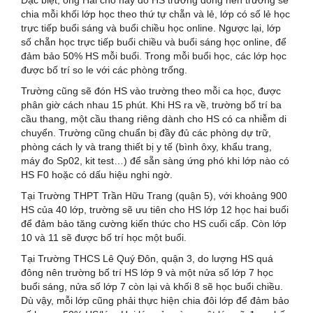
Đặc biệt, ông Hải cho hay do HS trường đông nên trường sẽ
chia mỗi khối lớp học theo thứ tự chẵn và lẻ, lớp có số lẻ học
trực tiếp buổi sáng và buổi chiều học online. Ngược lại, lớp
số chẵn học trực tiếp buổi chiều và buổi sáng học online, để
đảm bảo 50% HS mỗi buổi. Trong mỗi buổi học, các lớp học
được bố trí so le với các phòng trống.
Trường cũng sẽ đón HS vào trường theo mỗi ca học, được
phân giờ cách nhau 15 phút. Khi HS ra về, trường bố trí ba
cầu thang, một cầu thang riêng dành cho HS có ca nhiễm di
chuyển. Trường cũng chuẩn bị đầy đủ các phòng dự trữ,
phòng cách ly và trang thiết bị y tế (bình ôxy, khẩu trang,
máy đo Sp02, kit test…) để sẵn sàng ứng phó khi lớp nào có
HS F0 hoặc có dấu hiệu nghi ngờ.
Tại Trường THPT Trần Hữu Trang (quận 5), với khoảng 900
HS của 40 lớp, trường sẽ ưu tiên cho HS lớp 12 học hai buổi
để đảm bảo tăng cường kiến thức cho HS cuối cấp. Còn lớp
10 và 11 sẽ được bố trí học một buổi.
Tại Trường THCS Lê Quý Đôn, quận 3, do lượng HS quá
đông nên trường bố trí HS lớp 9 và một nửa số lớp 7 học
buổi sáng, nửa số lớp 7 còn lại và khối 8 sẽ học buổi chiều.
Dù vậy, mỗi lớp cũng phải thực hiện chia đôi lớp để đảm bảo