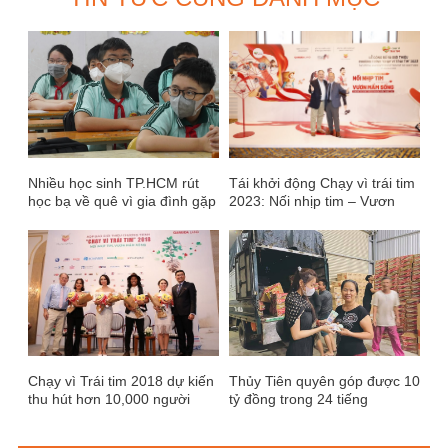
Nhiều học sinh TP.HCM rút
Tái khởi động Chạy vì trái tim
học bạ về quê vì gia đình gặp
2023: Nối nhịp tim – Vươn
khó khăn kinh tế
mầm sống
Chạy vì Trái tim 2018 dự kiến
Thủy Tiên quyên góp được 10
thu hút hơn 10,000 người
tỷ đồng trong 24 tiếng
tham dự tại Celadon City