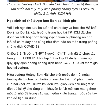
Học sinh Trường THPT Nguyễn Chí Thanh (quận 5) tham gia
tập huấn nội quy, quy định phòng chống dịch COVID-19
chiều 3-1. Ảnh: SƠN HẢI
Học sinh có thể được học lệch ca, lệch giờ
Với kinh nghiệm sau ba tuần tổ chức dạy và học cho HS khối
lớp 9 và lớp 12, các trường trung học tại TP.HCM đã chủ
động và linh hoạt hơn trong việc chuẩn bị phương án đón
HS, tổ chức dạy học cũng như đảm bảo an toàn trong phòng
chống dịch COVID-19.
Chiều 3-1, Trường THPT Nguyễn Chí Thanh đã tổ chức tập
trung hơn 1.000 HS khối lớp 10 và lớp 11 để tập huấn nội
quy, quy định phòng chống dịch bệnh COVID-19 khi tham gia
học tại trường.
Hiệu trưởng Hoàng Sơn Hải cho biết trước đó một ngày,
trường đã tổ chức tập huấn online cho toàn bộ phụ huynh
của hai khối lớp. Trước khi đến lớp, giáo viên chủ nhiệm sẽ
dặn dò lại kỹ cho từng em, khuyến khích mỗi em mang theo
một túi nhỏ để trong cặp sách gồm khẩu trang, nước rửa tay
khô để tiện sử dụng.