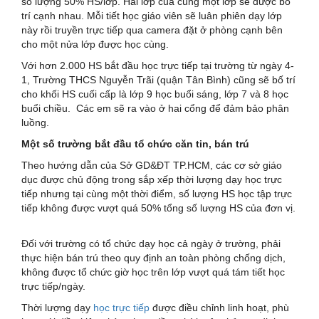
số lượng 50% HS/lớp. Hai lớp của cùng một lớp sẽ được bố
trí cạnh nhau. Mỗi tiết học giáo viên sẽ luân phiên dạy lớp
này rồi truyền trực tiếp qua camera đặt ở phòng cạnh bên
cho một nửa lớp được học cùng.
Với hơn 2.000 HS bắt đầu học trực tiếp tại trường từ ngày 4-
1, Trường THCS Nguyễn Trãi (quận Tân Bình) cũng sẽ bố trí
cho khối HS cuối cấp là lớp 9 học buổi sáng, lớp 7 và 8 học
buổi chiều. Các em sẽ ra vào ở hai cổng để đảm bảo phân
luồng.
Một số trường bắt đầu tổ chức căn tin, bán trú
Theo hướng dẫn của Sở GD&ĐT TP.HCM, các cơ sở giáo
dục được chủ động trong sắp xếp thời lượng dạy học trực
tiếp nhưng tại cùng một thời điểm, số lượng HS học tập trực
tiếp không được vượt quá 50% tổng số lượng HS của đơn vị.
Đối với trường có tổ chức dạy học cả ngày ở trường, phải
thực hiện bán trú theo quy định an toàn phòng chống dịch,
không được tổ chức giờ học trên lớp vượt quá tám tiết học
trực tiếp/ngày.
Thời lượng dạy
học trực tiếp
được điều chỉnh linh hoạt, phù