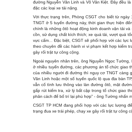
đường Nguyễn Văn Linh và Võ Văn Kiệt. Đây đều là 
đặc các loại xe tải nặng.
Với thực trạng trên, Phòng CSGT cho biết từ ngày 
TNGT ở 5 tuyến đường này, thời gian thực hiện đến
chính là những ôtô hoạt động kinh doanh vận tải v
cồn, sử dụng chất kích thích; xe quá tải, vượt quá
vực cấm... Đặc biệt, CSGT sẽ phối hợp với các lực lư
theo chuyên đề các hành vi vi phạm kết hợp kiểm t
gây rối trật tự công cộng.
Ngoài nguyên nhân trên, ông Nguyễn Ngọc Tường, P
ở nhiều tuyến đường, các phương án tổ chức giao t
của nhiều người đi đường thì nguy cơ TNGT càng g
Văn Linh hoặc một số tuyến quốc lộ qua địa bàn TP
vẫn cố tình lưu thông vào làn đường ôtô, mặt đườ
gấp rút kiểm tra, xử lý bất cập trong tổ chức giao t
phân cách để bố trí lại phù hợp" - ông Tường nhấn
CSGT TP HCM đang phối hợp với các lực lượng để 
trạng đua xe trái phép, chạy xe gây rối trật tự công