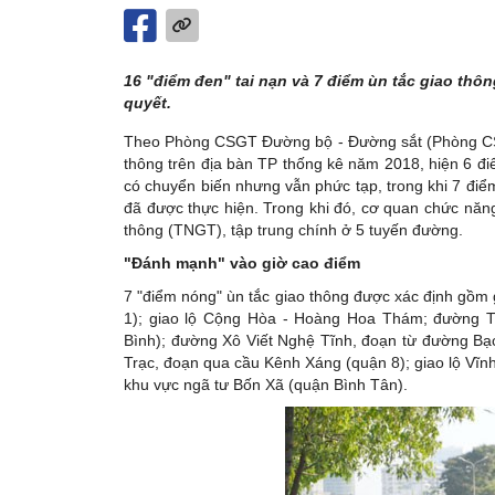
16 "điểm đen" tai nạn và 7 điểm ùn tắc giao thô
quyết.
Theo Phòng CSGT Đường bộ - Đường sắt (Phòng CSG
thông trên địa bàn TP thống kê năm 2018, hiện 6 đi
có chuyển biến nhưng vẫn phức tạp, trong khi 7 điể
đã được thực hiện. Trong khi đó, cơ quan chức năng
thông (TNGT), tập trung chính ở 5 tuyến đường.
"Đánh mạnh" vào giờ cao điểm
7 "điểm nóng" ùn tắc giao thông được xác định gồ
1); giao lộ Cộng Hòa - Hoàng Hoa Thám; đường 
Bình); đường Xô Viết Nghệ Tĩnh, đoạn từ đường B
Trạc, đoạn qua cầu Kênh Xáng (quận 8); giao lộ Vĩn
khu vực ngã tư Bốn Xã (quận Bình Tân).