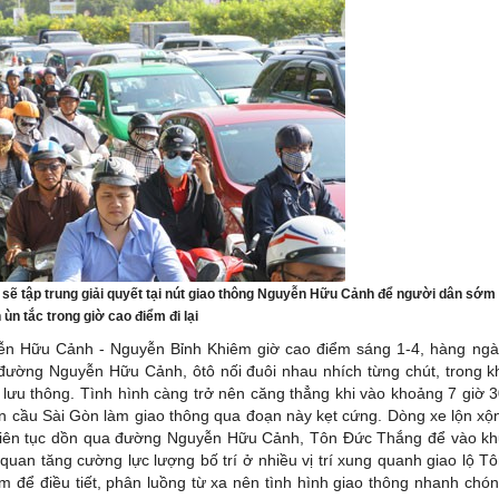
sẽ tập trung giải quyết tại nút giao thông Nguyễn Hữu Cảnh để người dân sớm
 ùn tắc trong giờ cao điểm đi lại
uyễn Hữu Cảnh - Nguyễn Bỉnh Khiêm giờ cao điểm sáng 1-4, hàng ng
 đường Nguyễn Hữu Cảnh, ôtô nối đuôi nhau nhích từng chút, trong k
lưu thông. Tình hình càng trở nên căng thẳng khi vào khoảng 7 giờ 
rên cầu Sài Gòn làm giao thông qua đoạn này kẹt cứng. Dòng xe lộn xộ
 liên tục dồn qua đường Nguyễn Hữu Cảnh, Tôn Đức Thắng để vào k
quan tăng cường lực lượng bố trí ở nhiều vị trí xung quanh giao lộ T
để điều tiết, phân luồng từ xa nên tình hình giao thông nhanh chó