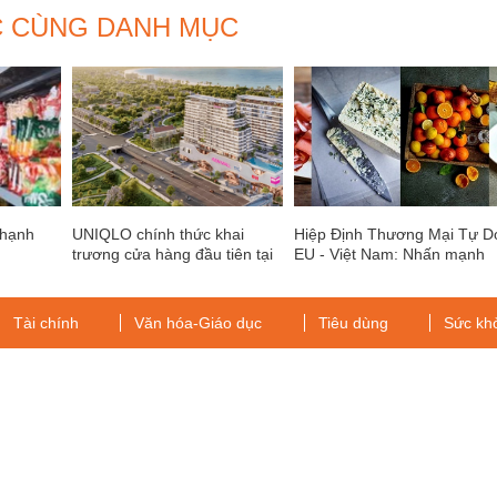
C CÙNG DANH MỤC
 hạnh
UNIQLO chính thức khai
Hiệp Định Thương Mại Tự D
trương cửa hàng đầu tiên tại
EU - Việt Nam: Nhấn mạnh
Đà Nẵng vào ngày 3 tháng 7
cơ hội với sản phẩm nông
lương Read more: Hiệp Định
Thương Mại Tự Do EU - Việt
Tài chính
Văn hóa-Giáo dục
Tiêu dùng
Sức kh
Nam: Nhấn mạnh cơ
g