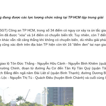
ng đang được các lực lượng chức năng tại TP HCM tập trung giải
T) Công an TP HCM, trong số 34 điểm có nguy cơ xảy ra ùn tắc gi
ểm đã được "xóa" và 14 điểm có chuyển biến tốt. Tuy nhiên, còn 7 đi
m khác vẫn rất căng thẳng khi không có chuyển biến, dù nhiều giải ph
 cũng xác định trên địa bàn TP hiện còn tới 16 "điểm đen" tai nạn gi
m giao lộ Tôn Đức Thắng - Nguyễn Hữu Cảnh - Nguyễn Bỉnh Khiêm (qu
Trường Chinh, đoạn từ đường Âu Cơ đến Tân Kỳ Tân Quý (quận T
ạch Đằng đến ngã năm Đài Liệt sĩ (quận Bình Thạnh); đường Dương 
h Lộc - Nguyễn Thị Tú - Quách Điêu (huyện Bình Chánh) và cuối cùng 