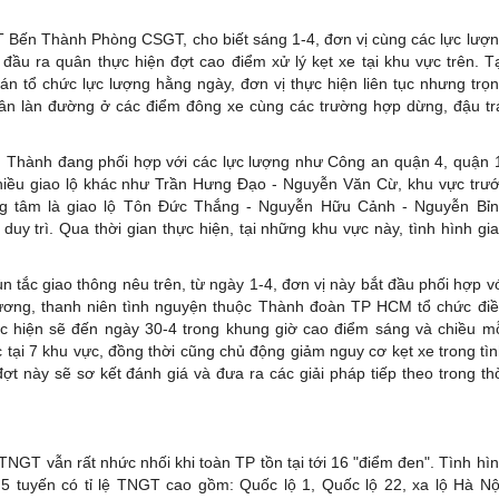
 Bến Thành Phòng CSGT, cho biết sáng 1-4, đơn vị cùng các lực lượ
ầu ra quân thực hiện đợt cao điểm xử lý kẹt xe tại khu vực trên. T
án tổ chức lực lượng hằng ngày, đơn vị thực hiện liên tục nhưng trọ
hân làn đường ở các điểm đông xe cùng các trường hợp dừng, đậu tr
Thành đang phối hợp với các lực lượng như Công an quận 4, quận 
 nhiều giao lộ khác như Trần Hưng Đạo - Nguyễn Văn Cừ, khu vực trư
ng tâm là giao lộ Tôn Đức Thắng - Nguyễn Hữu Cảnh - Nguyễn Bỉ
uy trì. Qua thời gian thực hiện, tại những khu vực này, tình hình gi
.
 tắc giao thông nêu trên, từ ngày 1-4, đơn vị này bắt đầu phối hợp v
hương, thanh niên tình nguyện thuộc Thành đoàn TP HCM tổ chức đi
hực hiện sẽ đến ngày 30-4 trong khung giờ cao điểm sáng và chiều m
 tại 7 khu vực, đồng thời cũng chủ động giảm nguy cơ kẹt xe trong tì
 đợt này sẽ sơ kết đánh giá và đưa ra các giải pháp tiếp theo trong th
NGT vẫn rất nhức nhối khi toàn TP tồn tại tới 16 "điểm đen". Tình hì
 tuyến có tỉ lệ TNGT cao gồm: Quốc lộ 1, Quốc lộ 22, xa lộ Hà Nộ