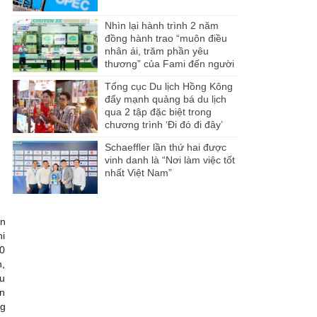
Nhìn lại hành trình 2 năm
đồng hành trao “muôn điều
nhân ái, trăm phần yêu
thương” của Fami đến người
dân Miền Tây
Tổng cục Du lịch Hồng Kông
đẩy mạnh quảng bá du lịch
qua 2 tập đặc biệt trong
chương trình ‘Đi đó đi đây’
Schaeffler lần thứ hai được
vinh danh là “Nơi làm việc tốt
nhất Việt Nam”
àn
hi
30
n,
hu
ôn
ng