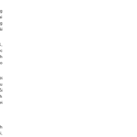
ng
ại
ng
ái
1,
ớc
nh
ao
ới
ều
ỗi
nh
ời
nh
i,