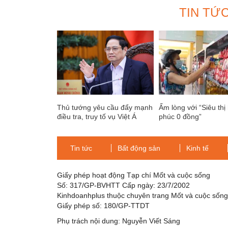
TIN TỨ
Thủ tướng yêu cầu đẩy mạnh
Ấm lòng với “Siêu thị
điều tra, truy tố vụ Việt Á
phúc 0 đồng”
Tin tức
Bất động sản
Kinh tế
Giấy phép hoạt động Tạp chí Mốt và cuộc sống
Số: 317/GP-BVHTT Cấp ngày: 23/7/2002
Kinhdoanhplus thuộc chuyên trang Mốt và cuộc sốn
Giấy phép số: 180/GP-TTDT
Phụ trách nội dung: Nguyễn Viết Sáng