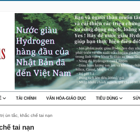
TẾ
TÀI CHÍNH
VĂN HÓA-GIÁO DỤC
TIÊU DÙNG
SỨ
rị ùn tắc, khắc chế tai nạn
chế tai nạn