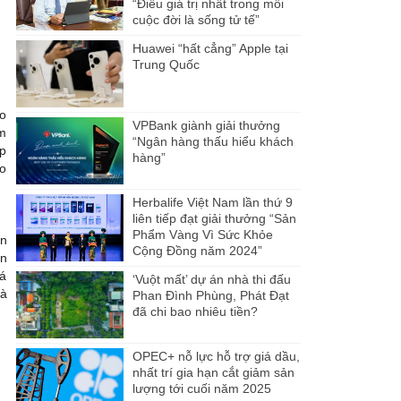
“Điều giá trị nhất trong mỗi
cuộc đời là sống tử tế”
Huawei “hất cẳng” Apple tại
Trung Quốc
ao
VPBank giành giải thưởng
ểm
“Ngân hàng thấu hiểu khách
áp
hàng”
ao
Herbalife Việt Nam lần thứ 9
liên tiếp đạt giải thưởng “Sản
Phẩm Vàng Vì Sức Khỏe
ận
Cộng Đồng năm 2024”
ân
Bá
‘Vuột mất’ dự án nhà thi đấu
là
Phan Đình Phùng, Phát Đạt
đã chi bao nhiêu tiền?
OPEC+ nỗ lực hỗ trợ giá dầu,
nhất trí gia hạn cắt giảm sản
lượng tới cuối năm 2025