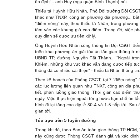
ổn định" - anh Huy (ngụ quận Bình Thạnh) nói.
Thiếu tá Huỳnh Hữu Nhân, Phó Đội trưởng Đội CSGT
khác như TNXP, công an phường địa phương... bắt đ
"điểm nóng" này, theo thiếu tá Nhân, trong phương 
tâm vào các khung giờ cao điểm. Trong đó, việc p
quy định sẽ được ưu tiên xử lý.
Ông Huỳnh Hữu Nhân cũng thông tin Đội CSGT Bến 
triển khai phương án giải tỏa ùn tắc giao thông ở
UBND TP, đường Nguyễn Tất Thành... "Ngoài trọ
Khiêm, những khu vực khác vẫn đang được tiếp tục d
thông đã có nhiều cải thiện" - thiếu tá Nhân thông tin
Theo kế hoạch của Phòng CSGT, tại 7 "điểm nóng" ùn
các lực lượng liên quan như TNXP, công an địa p
tiết, phân luồng giao thông. Thời gian cao điểm t
ngày. Việc thực hiện ngoài từng bước hạn chế ùn tắc
hình đi lại tăng cao dịp lễ 30-4 và 1-5 sắp tới. Sau
gian tới.
Túc trực trên 5 tuyến đường
Trong khi đó, theo Ban An toàn giao thông TP HCM, T
này cũng được Phòng CSGT đánh giá và xác định 5