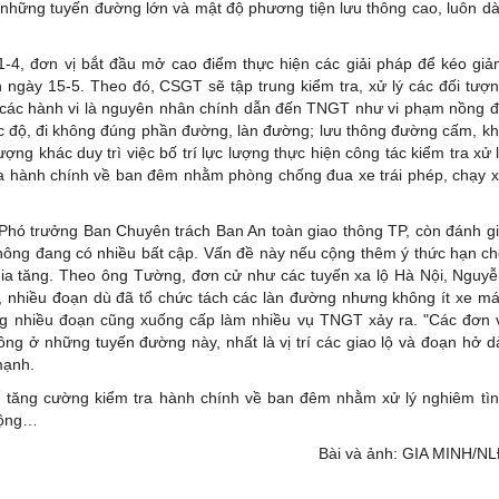
những tuyến đường lớn và mật độ phương tiện lưu thông cao, luôn d
1-4, đơn vị bắt đầu mở cao điểm thực hiện các giải pháp để kéo gi
 ngày 15-5. Theo đó, CSGT sẽ tập trung kiểm tra, xử lý các đối tượ
à các hành vi là nguyên nhân chính dẫn đến TNGT như vi phạm nồng 
 tốc độ, đi không đúng phần đường, làn đường; lưu thông đường cấm, k
ợng khác duy trì việc bố trí lực lượng thực hiện công tác kiểm tra xử 
ra hành chính về ban đêm nhằm phòng chống đua xe trái phép, chạy 
hó trưởng Ban Chuyên trách Ban An toàn giao thông TP, còn đánh g
hông đang có nhiều bất cập. Vấn đề này nếu cộng thêm ý thức hạn c
ia tăng. Theo ông Tường, đơn cử như các tuyến xa lộ Hà Nội, Nguy
, nhiều đoạn dù đã tổ chức tách các làn đường nhưng không ít xe m
ng nhiều đoạn cũng xuống cấp làm nhiều vụ TNGT xảy ra. "Các đơn 
hông ở những tuyến đường này, nhất là vị trí các giao lộ và đoạn hở d
 mạnh.
tăng cường kiểm tra hành chính về ban đêm nhằm xử lý nghiêm tì
 cộng…
Bài và ảnh: GIA MINH/N