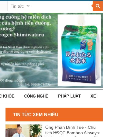
C KHỎE
CÔNG NGHỆ
PHÁP LUẬT
XE
TIN TỨC XEM NHIỀU
Ông Phan Đình Tuệ - Chủ
tịch HĐQT Bamboo Airways: