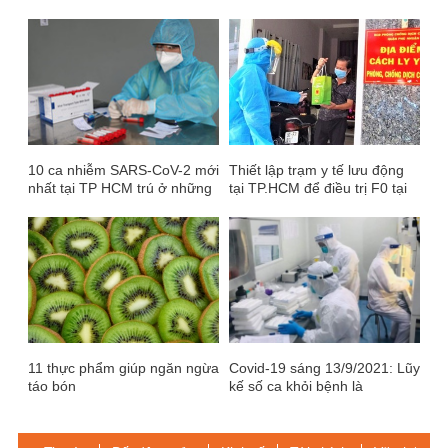
10 ca nhiễm SARS-CoV-2 mới
Thiết lập trạm y tế lưu động
nhất tại TP HCM trú ở những
tại TP.HCM để điều trị F0 tại
quận nào?
cộng đồng
11 thực phẩm giúp ngăn ngừa
Covid-19 sáng 13/9/2021: Lũy
táo bón
kế số ca khỏi bệnh là
374.578, đã tiêm hơn 28.2
triệu liều vaccine