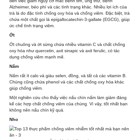
đến việc giảm nguy cơ mắc bệnh tim, ung thư, bệnh
Alzheimer, béo phì và các tình trạng khác. Nhiều lợi ích của
trà là do đặc tính chống oxy hóa và chống viêm. Đặc biệt, trà
chứa một chất gọi là epigallocatechin-3-gallate (EGCG), giúp
ức chế tình trạng viêm.
Ớt
Ớt chuông và ớt sừng chứa nhiều vitamin C và chất chống
oxy hóa như quercetin, axit sinapic và axit ferulic, có tác
dụng chống viêm mạnh mẽ.
Nấm
Nấm rất ít calo và giàu selen, đồng, và tất cả các vitamin B.
Chúng cũng chứa phenol và các chất chống oxy hóa khác
giúp chống viêm.
Một nghiên cứu cho thấy việc nấu chín nấm làm giảm đáng
kể các hợp chất chống viêm của chúng. Vì vậy, tốt nhất bạn
không nên nấu chín kỹ quá.
Nho