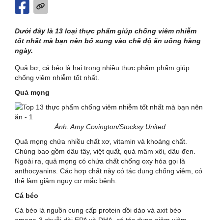
Dưới đây là 13 loại thực phẩm giúp chống viêm nhiễm
tốt nhất mà bạn nên bổ sung vào chế độ ăn uống hàng
ngày.
Quả bơ, cá béo là hai trong nhiều thực phẩm phẩm giúp
chống viêm nhiễm tốt nhất.
Quả mọng
Ảnh: Amy Covington/Stocksy United
Quả mọng chứa nhiều chất xơ, vitamin và khoáng chất.
Chúng bao gồm dâu tây, việt quất, quả mâm xôi, dâu đen.
Ngoài ra, quả mọng có chứa chất chống oxy hóa gọi là
anthocyanins. Các hợp chất này có tác dụng chống viêm, có
thể làm giảm nguy cơ mắc bệnh.
Cá béo
Cá béo là nguồn cung cấp protein dồi dào và axit béo
omega-3 chuỗi dài EPA và DHA, có tác dụng giảm viêm