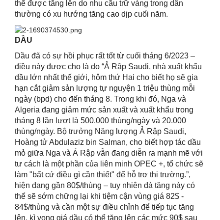
thể được tăng lên do nhu cầu trữ vàng trong dân
thường có xu hướng tăng cao dịp cuối năm.
DẦU
Dầu đã có sự hồi phục rất tốt từ cuối tháng 6/2023 –
điều này được cho là do “Ả Rập Saudi, nhà xuất khẩu
dầu lớn nhất thế giới, hôm thứ Hai cho biết họ sẽ gia
hạn cắt giảm sản lượng tự nguyện 1 triệu thùng mỗi
ngày (bpd) cho đến tháng 8. Trong khi đó, Nga và
Algeria đang giảm mức sản xuất và xuất khẩu trong
tháng 8 lần lượt là 500.000 thùng/ngày và 20.000
thùng/ngày. Bộ trưởng Năng lượng Ả Rập Saudi,
Hoàng tử Abdulaziz bin Salman, cho biết hợp tác dầu
mỏ giữa Nga và Ả Rập vẫn đang diễn ra mạnh mẽ với
tư cách là một phần của liên minh OPEC +, tổ chức sẽ
làm "bất cứ điều gì cần thiết" để hỗ trợ thị trường.”,
hiện đang gần 80$/thùng – tuy nhiên đà tăng này có
thể sẽ sớm chững lại khi tiệm cận vùng giá 82$ -
84$/thùng và cần một sự điều chỉnh để tiếp tục tăng
lên, kì vọng giá dầu có thể tăng lên các mức 90$ sau