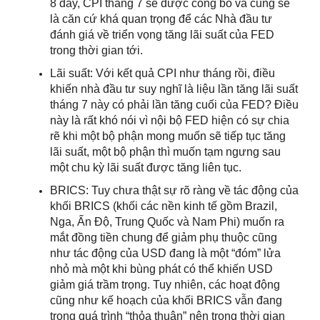
8 đây, CPI tháng 7 sẽ được công bố và cũng sẽ
là căn cứ khá quan trọng để các Nhà đầu tư
đánh giá về triển vọng tăng lãi suất của FED
trong thời gian tới.
Lãi suất: Với kết quả CPI như tháng rồi, điều
khiến nhà đầu tư suy nghĩ là liệu lần tăng lãi suất
tháng 7 này có phải lần tăng cuối của FED? Điều
này là rất khó nói vì nội bộ FED hiện có sự chia
rẽ khi một bộ phận mong muốn sẽ tiếp tục tăng
lãi suất, một bộ phận thì muốn tạm ngưng sau
một chu kỳ lãi suất được tăng liên tục.
BRICS: Tuy chưa thật sự rõ ràng về tác động của
khối BRICS (khối các nền kinh tế gồm Brazil,
Nga, Ấn Độ, Trung Quốc và Nam Phi) muốn ra
mắt đồng tiền chung để giảm phụ thuộc cũng
như tác động của USD đang là một “đóm” lửa
nhỏ mà một khi bùng phát có thể khiến USD
giảm giá trầm trọng. Tuy nhiên, các hoạt động
cũng như kế hoạch của khối BRICS vẫn đang
trong quá trình “thỏa thuận” nên trong thời gian