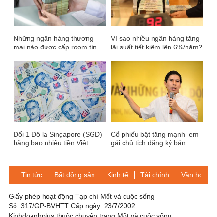
Những ngân hàng thương
Vì sao nhiều ngân hàng tăng
mại nào được cấp room tín
lãi suất tiết kiệm lên 6%/năm?
dụng?
Đổi 1 Đô la Singapore (SGD)
Cổ phiếu bật tăng mạnh, em
bằng bao nhiêu tiền Việt
gái chủ tịch đăng ký bán
Nam?
Tin tức
Bất động sản
Kinh tế
Tài chính
Văn hóa-Gi
Giấy phép hoạt động Tạp chí Mốt và cuộc sống
Số: 317/GP-BVHTT Cấp ngày: 23/7/2002
Kinhdoanhplus thuộc chuyên trang Mốt và cuộc sống