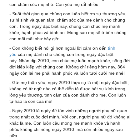
con chăm sóc mẹ nhé. Con yêu mẹ rất nhiều.
- Suốt thời gian qua chúng con luôn biết ơn sự thương yêu,
sự hi sinh và quan tâm, chăm sóc của mẹ dành cho chúng
con. Trong ngày đặc biệt này, chúng con chúc mẹ mạnh
khỏe, hạnh phúc và bình an. Mong sao mẹ sẽ ở bên chúng
con mãi mãi như bây giờ.
- Con không biết nói gì hơn ngoài lời cảm ơn đến
tình
yêu
của mẹ dành cho chúng con trong ngày đặc biệt
này. Nhân dịp 20/10, con chúc mẹ luôn mạnh khỏe, sống đời
đời kiếp kiếp với chúng con. Không chỉ riêng hôm nay, 364
ngày còn lại mẹ phải hạnh phúc và luôn tươi cười mẹ nhé!
- Gửi mẹ thân yêu, ngày 20/10 thực sự là một ngày đặc biệt,
không có từ ngữ nào có thể diễn tả được hết sự kính trọng,
lòng yêu thương, tình cảm của con dành cho mẹ. Con luôn
tự hào là con của mẹ!
- Ngày 20/10 là ngày để tôn vinh những người phụ nữ quan
trọng nhất cuộc đời mình. Với con, người phụ nữ đó không ai
khác là mẹ. Con luôn cầu mong mẹ mạnh khỏe và hạnh
phúc không chỉ riêng ngày 20/10 mà còn nhiều ngày sau
nữa.