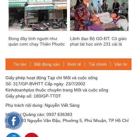
Đong đầy tình người như
Lãnh đạo Bộ GD-ĐT: Cô giáo
quán cơm chay Thiên Phước
phạt tát học sinh 231 cái là
không thể chấp nhận được!
Tin tức
Bất động sản
Kinh tế
Tài chính
Văn hóa-Gi
Giấy phép hoạt động Tạp chí Mốt và cuộc sống
Số: 317/GP-BVHTT Cấp ngày: 23/7/2002
Kinhdoanhplus thuộc chuyên trang Mốt và cuộc sống
Giấy phép số: 180/GP-TTDT
Phụ trách nội dung: Nguyễn Viết Sáng
Hotline / Quảng cáo: 0937 636383
Địa chỉ: 03 Nguyễn Văn Đậu, Phường 5, Phú Nhuận, TP Hồ Chí
Minh