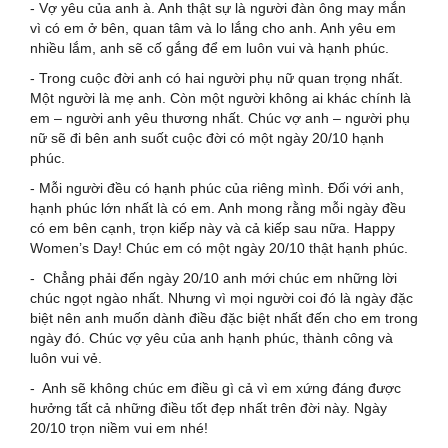
- Vợ yêu của anh à. Anh thật sự là người đàn ông may mắn
vì có em ở bên, quan tâm và lo lắng cho anh. Anh yêu em
nhiều lắm, anh sẽ cố gắng để em luôn vui và hạnh phúc.
- Trong cuộc đời anh có hai người phụ nữ quan trọng nhất.
Một người là mẹ anh. Còn một người không ai khác chính là
em – người anh yêu thương nhất. Chúc vợ anh – người phụ
nữ sẽ đi bên anh suốt cuộc đời có một ngày 20/10 hạnh
phúc.
- Mỗi người đều có hạnh phúc của riêng mình. Đối với anh,
hạnh phúc lớn nhất là có em. Anh mong rằng mỗi ngày đều
có em bên cạnh, trọn kiếp này và cả kiếp sau nữa. Happy
Women’s Day! Chúc em có một ngày 20/10 thật hạnh phúc.
- Chẳng phải đến ngày 20/10 anh mới chúc em những lời
chúc ngọt ngào nhất. Nhưng vì mọi người coi đó là ngày đặc
biệt nên anh muốn dành điều đặc biệt nhất đến cho em trong
ngày đó. Chúc vợ yêu của anh hạnh phúc, thành công và
luôn vui vẻ.
- Anh sẽ không chúc em điều gì cả vì em xứng đáng được
hưởng tất cả những điều tốt đẹp nhất trên đời này. Ngày
20/10 trọn niềm vui em nhé!