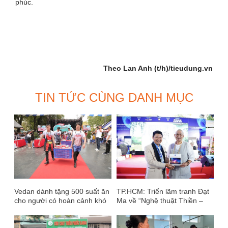
phúc.
Theo Lan Anh (t/h)/tieudung.vn
TIN TỨC CÙNG DANH MỤC
Vedan dành tặng 500 suất ăn
TP.HCM: Triển lãm tranh Đạt
cho người có hoàn cảnh khó
Ma về “Nghệ thuật Thiền –
khăn
Giao thoa Văn hóa Á Đông”