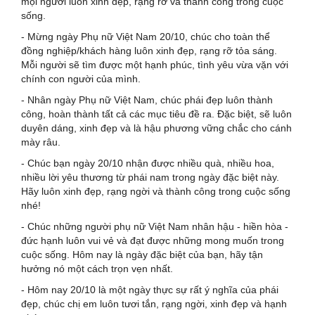
mọi người luôn xinh đẹp, rạng rỡ và thành công trong cuộc
sống.
- Mừng ngày Phụ nữ Việt Nam 20/10, chúc cho toàn thể
đồng nghiệp/khách hàng luôn xinh đẹp, rạng rỡ tỏa sáng.
Mỗi người sẽ tìm được một hạnh phúc, tình yêu vừa vặn với
chính con người của mình.
- Nhân ngày Phụ nữ Việt Nam, chúc phái đẹp luôn thành
công, hoàn thành tất cả các mục tiêu đề ra. Đặc biệt, sẽ luôn
duyên dáng, xinh đẹp và là hậu phương vững chắc cho cánh
mày râu.
- Chúc bạn ngày 20/10 nhận được nhiều quà, nhiều hoa,
nhiều lời yêu thương từ phái nam trong ngày đặc biệt này.
Hãy luôn xinh đẹp, rạng ngời và thành công trong cuộc sống
nhé!
- Chúc những người phụ nữ Việt Nam nhân hậu - hiền hòa -
đức hạnh luôn vui vẻ và đạt được những mong muốn trong
cuộc sống. Hôm nay là ngày đặc biệt của bạn, hãy tận
hưởng nó một cách trọn vẹn nhất.
- Hôm nay 20/10 là một ngày thực sự rất ý nghĩa của phái
đẹp, chúc chị em luôn tươi tắn, rạng ngời, xinh đẹp và hạnh