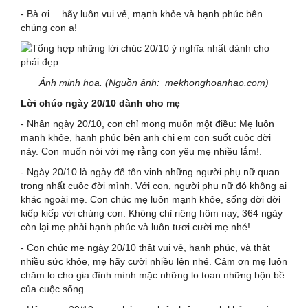
- Bà ơi… hãy luôn vui vẻ, mạnh khỏe và hạnh phúc bên
chúng con ạ!
Ảnh minh họa. (Nguồn ảnh: mekhonghoanhao.com)
Lời chúc ngày 20/10 dành cho mẹ
- Nhân ngày 20/10, con chỉ mong muốn một điều: Mẹ luôn
mạnh khỏe, hạnh phúc bên anh chị em con suốt cuộc đời
này. Con muốn nói với mẹ rằng con yêu mẹ nhiều lắm!.
- Ngày 20/10 là ngày để tôn vinh những người phụ nữ quan
trọng nhất cuộc đời mình. Với con, người phụ nữ đó không ai
khác ngoài mẹ. Con chúc mẹ luôn mạnh khỏe, sống đời đời
kiếp kiếp với chúng con. Không chỉ riêng hôm nay, 364 ngày
còn lại mẹ phải hạnh phúc và luôn tươi cười mẹ nhé!
- Con chúc mẹ ngày 20/10 thật vui vẻ, hạnh phúc, và thật
nhiều sức khỏe, mẹ hãy cười nhiều lên nhé. Cảm ơn mẹ luôn
chăm lo cho gia đình mình mặc những lo toan những bộn bề
của cuộc sống.