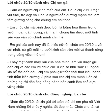
Lời chúc 20/10 dành cho Chị em gái
- Cảm ơn người chị kính mến của em. Chúc chị 20/10 thật
vui tươi, trẻ đẹp và luôn là người dẫn đường mạnh mẽ làm
tấm gương sáng cho chúng em noi theo.
- Em chúc chị mãi xinh đẹp, luôn là bông hoa thơm trong
vườn hoa ngát hương, và nhanh chóng tìm được một tình
yêu vừa vặn với chính mình chị nhé!
- Em gái của anh nay đã là thiếu nữ rồi, chúc em 20/10 tuyệt
vời nhất, cứ giữ mãi nụ cười xinh xắn trên môi và thành công
trong công việc nhé em!
- Thay mặt cánh mày râu của nhà mình, em xin được gửi
đến chị và các em lời chúc 20/10 xịn sò như sau: Dù ngoài
kia bế tắc đến đâu, chị em phải giữ thần thái thật kiêu hãnh,
tinh thần kiên cường vì phía sau các chị em mình luôn có
những người đàn ông đồng hành bên cạnh làm chỗ dựa
vững chắc.
Lời chúc 20/10 dành cho đồng nghiệp, bạn bè
- Nhân dịp 20/10, tôi xin gửi tới toàn thể chị em phụ nữ Việt
Nam những lời chúc ý nghĩa, tốt đẹp nhất! Chúc cho tất cả