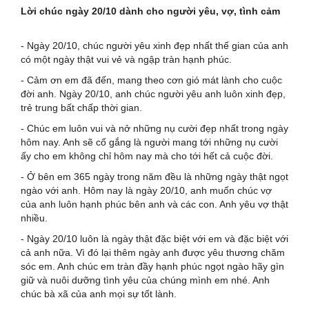
Lời chúc ngày 20/10 dành cho người yêu, vợ, tình cảm
- Ngày 20/10, chúc người yêu xinh đẹp nhất thế gian của anh
có một ngày thật vui vẻ và ngập tràn hạnh phúc.
- Cảm ơn em đã đến, mang theo cơn gió mát lành cho cuộc
đời anh. Ngày 20/10, anh chúc người yêu anh luôn xinh đẹp,
trẻ trung bất chấp thời gian.
- Chúc em luôn vui và nở những nụ cười đẹp nhất trong ngày
hôm nay. Anh sẽ cố gắng là người mang tới những nụ cười
ấy cho em không chỉ hôm nay mà cho tới hết cả cuộc đời.
- Ở bên em 365 ngày trong năm đều là những ngày thật ngọt
ngào với anh. Hôm nay là ngày 20/10, anh muốn chúc vợ
của anh luôn hạnh phúc bên anh và các con. Anh yêu vợ thật
nhiều.
- Ngày 20/10 luôn là ngày thật đặc biệt với em và đặc biệt với
cả anh nữa. Vì đó lại thêm ngày anh đư­ợc yêu thư­ơng chăm
sóc em. Anh chúc em tràn đầy hạnh phúc ngọt ngào hãy gìn
giữ và nuôi dư­ỡng tình yêu của chúng mình em nhé. Anh
chúc bà xã của anh mọi sự tốt lành.