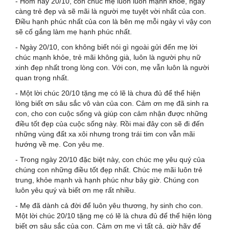
- Hôm nay 20/10, con chúc mẹ luôn luôn mạnh khỏe, ngày
càng trẻ đẹp và sẽ mãi là người mẹ tuyệt vời nhất của con.
Điều hạnh phúc nhất của con là bên mẹ mỗi ngày vì vậy con
sẽ cố gắng làm mẹ hạnh phúc nhất.
- Ngày 20/10, con không biết nói gì ngoài gửi đến mẹ lời
chúc mạnh khỏe, trẻ mãi không già, luôn là người phụ nữ
xinh đẹp nhất trong lòng con. Với con, mẹ vẫn luôn là người
quan trọng nhất.
- Một lời chúc 20/10 tặng mẹ có lẽ là chưa đủ để thể hiện
lòng biết ơn sâu sắc vô vàn của con. Cảm ơn mẹ đã sinh ra
con, cho con cuộc sống và giúp con cảm nhận được những
điều tốt đẹp của cuộc sống này. Rồi mai đây con sẽ đi đến
những vùng đất xa xôi nhưng trong trái tim con vẫn mãi
hướng về mẹ. Con yêu mẹ.
- Trong ngày 20/10 đặc biệt này, con chúc mẹ yêu quý của
chúng con những điều tốt đẹp nhất. Chúc mẹ mãi luôn trẻ
trung, khỏe mạnh và hạnh phúc như bây giờ. Chúng con
luôn yêu quý và biết ơn mẹ rất nhiều.
- Mẹ đã dành cả đời để luôn yêu thương, hy sinh cho con.
Một lời chúc 20/10 tặng mẹ có lẽ là chưa đủ để thể hiện lòng
biết ơn sâu sắc của con. Cảm ơn mẹ vì tất cả, giờ hãy để