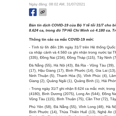
Ngày đăng: 08:02 AM, 31/07/2021
Bản tin dịch COVID-19 của Bộ Y tế tối 31/7 cho 
8.624 ca, trong đó TP Hồ Chí Minh có 4.180 ca.
Thông tin các ca mắc COVID-19 mới:
- Tính từ 6h đến 19h ngày 31/7 trên Hệ thống Quốc
ca nhập cảnh và 4.560 ca ghi nhận trong nước tại T
(335), Đồng Nai (234), Đồng Tháp (115), Tây Ninh (7
Đà Nẵng (55), Hà Nội (43), Bà Rịa - Vũng Tàu (39),
(17), Hậu Giang (17), Bình Phước (14), Gia Lai (13
Ninh Thuận (5), Thanh Hóa (5), Vĩnh Phúc (4), Lâm
Giang (2), Quảng Ngãi (1), Quảng Bình (1), Hải Phòn
- Trong ngày 31/7 ghi nhận 8.624 ca mắc mới, trong
(4180), Bình Dương (2075), Long An (544), Đồng Nai
Vũng Tàu (115), Bình Thuận (75), Cần Thơ (72), Tây
Phú Yên (58), Đà Nẵng (55), Vĩnh Long (48), Hà Nội
Bình Phước (14), Thừa Thiên Huế (13), Nghệ An (1