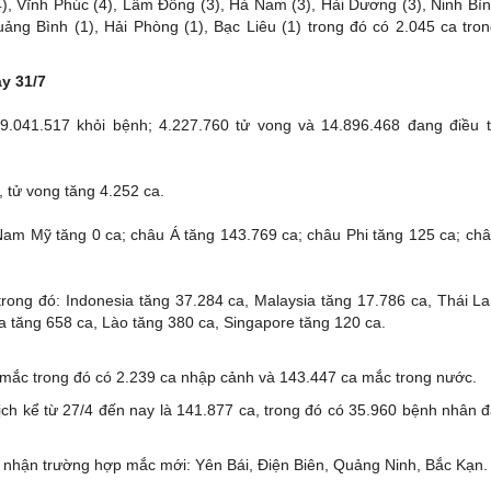
4), Vĩnh Phúc (4), Lâm Đồng (3), Hà Nam (3), Hải Dương (3), Ninh Bì
ảng Bình (1), Hải Phòng (1), Bạc Liêu (1) trong đó có 2.045 ca tro
ày 31/7
79.041.517 khỏi bệnh; 4.227.760 tử vong và 14.896.468 đang điều tr
a, tử vong tăng 4.252 ca.
Nam Mỹ tăng 0 ca; châu Á tăng 143.769 ca; châu Phi tăng 125 ca; cha
 trong đó: Indonesia tăng 37.284 ca, Malaysia tăng 17.786 ca, Thái L
 tăng 658 ca, Lào tăng 380 ca, Singapore tăng 120 ca.
 mắc trong đó có 2.239 ca nhập cảnh và 143.447 ca mắc trong nước.
ịch kể từ 27/4 đến nay là 141.877 ca, trong đó có 35.960 bệnh nhân 
i nhận trường hợp mắc mới: Yên Bái, Điện Biên, Quảng Ninh, Bắc Kạn.