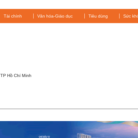
nhầm với COVID-19
Tài chính
Văn hóa-Giáo dục
Tiêu dùng
Sức kh
g
 TP Hồ Chí Minh