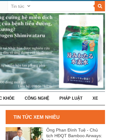
C KHỎE
CÔNG NGHỆ
PHÁP LUẬT
XE
TIN TỨC XEM NHIỀU
Ông Phan Đình Tuệ - Chủ
tịch HĐQT Bamboo Airways: