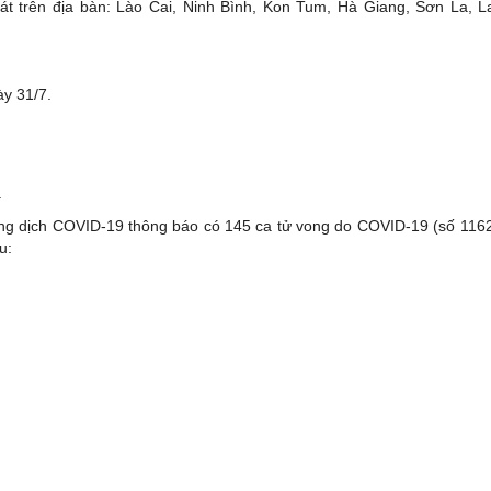
át trên địa bàn: Lào Cai, Ninh Bình, Kon Tum, Hà Giang, Sơn La, L
y 31/7.
.
hống dịch COVID-19 thông báo có 145 ca tử vong do COVID-19 (số 116
u: