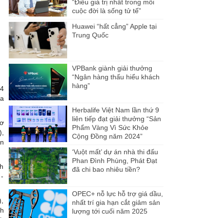
“Điều giá trị nhất trong mỗi
cuộc đời là sống tử tế”
Huawei “hất cẳng” Apple tại
Trung Quốc
VPBank giành giải thưởng
“Ngân hàng thấu hiểu khách
hàng”
 4
òa
Herbalife Việt Nam lần thứ 9
liên tiếp đạt giải thưởng “Sản
hơ
Phẩm Vàng Vì Sức Khỏe
),
Cộng Đồng năm 2024”
An
‘Vuột mất’ dự án nhà thi đấu
Phan Đình Phùng, Phát Đạt
nh
đã chi bao nhiêu tiền?
 -
OPEC+ nỗ lực hỗ trợ giá dầu,
),
nhất trí gia hạn cắt giảm sản
nh
lượng tới cuối năm 2025