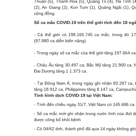
Thuận (5), Thanh Hoá (5), Quảng Trị (4), Hà Tĩnh (
(2), An Giang (2), Kon Tum (1), Quảng Ngãi (1), Qu
cộng đồng.
Số ca mắc COVID-19 trên thế giới tính đến 18 ng
- Cả thế giới có 198.165.745 ca mắc, trong đó 1
(87.880 ca diễn biến nặng).
- Trong ngày số ca mắc của thế giới tăng 197.664 c
- Châu Âu tăng 30.497 ca; Bắc Mỹ tăng 21.900 ca; 
Đại Dương tăng 1 1.373 ca.
- Tại Đông Nam Á, trong ngày ghi nhận 83.287 ca,
tăng 18.912 ca, Philippines tăng 8.147 ca, Campuchia
Tình hình dịch COVID-19 tại Việt Nam:
- Tính đến chiều ngày 31/7, Việt Nam có 145.686 ca
- Số ca mắc mới ghi nhận trong nước tính của đợt d
được công bố khỏi bệnh.
- Có 04/62 tỉnh, thành phố đã qua 14 ngày không gh