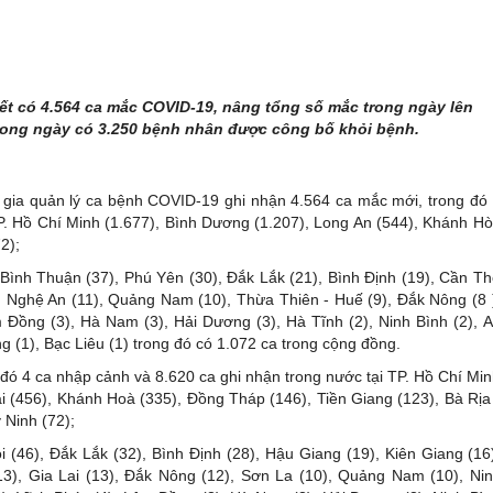
biết có 4.564 ca mắc COVID-19, nâng tổng số mắc trong ngày lên
 Trong ngày có 3.250 bệnh nhân được công bố khỏi bệnh.
 gia quản lý ca bệnh COVID-19 ghi nhận 4.564 ca mắc mới, trong đó
P. Hồ Chí Minh (1.677), Bình Dương (1.207), Long An (544), Khánh H
2);
 Bình Thuận (37), Phú Yên (30), Đắk Lắk (21), Bình Định (19), Cần T
), Nghệ An (11), Quảng Nam (10), Thừa Thiên - Huế (9), Đắk Nông (8 
 Đồng (3), Hà Nam (3), Hải Dương (3), Hà Tĩnh (2), Ninh Bình (2), 
g (1), Bạc Liêu (1) trong đó có 1.072 ca trong cộng đồng.
 đó 4 ca nhập cảnh và 8.620 ca ghi nhận trong nước tại TP. Hồ Chí Mi
 (456), Khánh Hoà (335), Đồng Tháp (146), Tiền Giang (123), Bà Rịa
 Ninh (72);
 (46), Đắk Lắk (32), Bình Định (28), Hậu Giang (19), Kiên Giang (16
3), Gia Lai (13), Đắk Nông (12), Sơn La (10), Quảng Nam (10), Ni