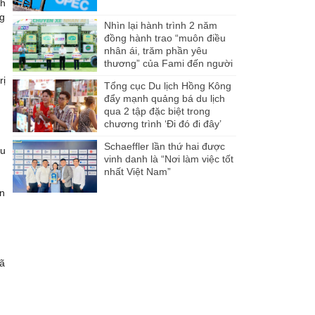
nh
ng
Nhìn lại hành trình 2 năm
đồng hành trao “muôn điều
nhân ái, trăm phần yêu
thương” của Fami đến người
dân Miền Tây
ị
Tổng cục Du lịch Hồng Kông
đẩy mạnh quảng bá du lịch
qua 2 tập đặc biệt trong
chương trình ‘Đi đó đi đây’
Schaeffler lần thứ hai được
̂u
vinh danh là “Nơi làm việc tốt
nhất Việt Nam”
an
đã