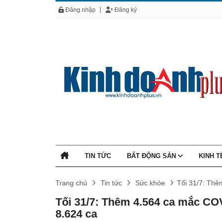
Đăng nhập
Đăng ký
TIN TỨC
BẤT ĐỘNG SẢN
KINH 
Trang chủ
Tin tức
Sức khỏe
Tối 31/7: Thê
Tối 31/7: Thêm 4.564 ca mắc CO
8.624 ca